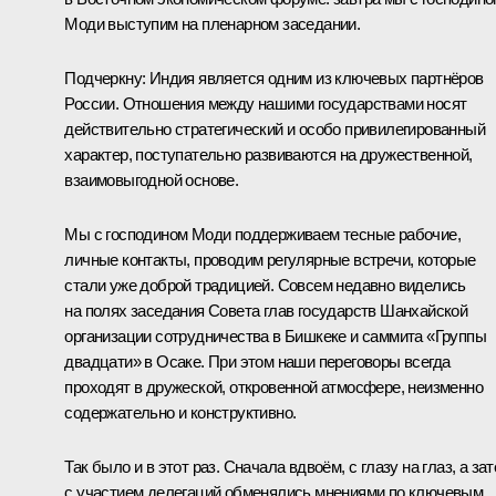
Моди выступим на пленарном заседании.
Подчеркну: Индия является одним из ключевых партнёров
России. Отношения между нашими государствами носят
действительно стратегический и особо привилегированный
характер, поступательно развиваются на дружественной,
взаимовыгодной основе.
Мы с господином Моди поддерживаем тесные рабочие,
личные контакты, проводим регулярные встречи, которые
стали уже доброй традицией. Совсем недавно виделись
на полях заседания Совета глав государств
Шанхайской
организации сотрудничества
в Бишкеке и саммита «
Группы
двадцати
» в Осаке. При этом наши переговоры всегда
проходят в дружеской, откровенной атмосфере, неизменно
содержательно и конструктивно.
Так было и в этот раз. Сначала вдвоём, с глазу на глаз, а за
с участием делегаций обменялись мнениями по ключевым