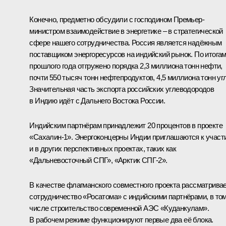
Конечно, предметно обсудили с господином Премьер-
министром взаимодействие в энергетике – в стратегической
сфере нашего сотрудничества. Россия является надёжным
поставщиком энергоресурсов на индийский рынок. По итога
прошлого года отгружено порядка 2,3 миллиона тонн нефти,
почти 550 тысяч тонн нефтепродуктов, 4,5 миллиона тонн угл
Значительная часть экспорта российских углеводородов
в Индию идёт с Дальнего Востока России.
Индийским партнёрам принадлежит 20 процентов в проекте
«Сахалин-1». Энергоконцерны Индии приглашаются к участ
и в других перспективных проектах, таких как
«Дальневосточный СПГ», «Арктик СПГ-2».
В качестве флагманского совместного проекта рассматрива
сотрудничество «Росатома» с индийскими партнёрами, в то
числе строительство современной АЭС «Куданкулам».
В рабочем режиме функционируют первые два её блока.