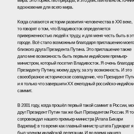
мира. Это торжество природы, и это действительно источни
вдохновения для всего мира.
Когда слагаются истории развития человечества в XXI веке,
то говорят о том, что Владивосток определяется
приверженностью людей к труду, и для меня честь быть в э
городе. Всё стало возможным благодаря приглашению моег
близкого друга Президента Путина. Это приглашение также
дало мне возможность быть первым индийским премьер-
министром, который посетил Владивосток. Я очень благода
Президенту Путину, моему другу, за эту возможность. И это
своеобразное историческое совпадение, что Президент Пут
и я только что завершили XX ежегодный российско-индийск
саммит.
В 2001 году, когда прошёл первый такой саммит в России, мо
друг Президент Путин так же был Президентом России. Я то
сопровождал нашего премьер-министра [Атала Бихари
Ваджпаи]: в то время как главный министр штата Гуджарат я
был членом индийской делегации. И во время нашего