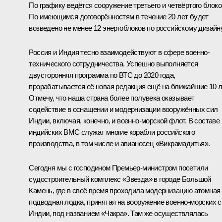
По графику ведётся сооружение третьего и четвёртого блоко
По имеющимся договорённостям в течение 20 лет будет
возведено не менее 12 энергоблоков по российскому дизайну
Россия и Индия тесно взаимодействуют в сфере военно-
технического сотрудничества. Успешно выполняется
двусторонняя программа по ВТС до 2020 года,
прорабатывается её новая редакция ещё на ближайшие 10 л
Отмечу, что наша страна более полувека оказывает
содействие в оснащении и модернизации вооружённых сил
Индии, включая, конечно, и военно-морской флот. В составе
индийских ВМС служат многие корабли российского
производства, в том числе и авианосец «Викрамадитья».
Сегодня мы с господином Премьер-министром посетили
судостроительный комплекс «Звезда» в городе Большой
Камень, где в своё время проходила модернизацию атомная
подводная лодка, принятая на вооружение военно-морских 
Индии, под названием «Чакра». Там же осуществлялась