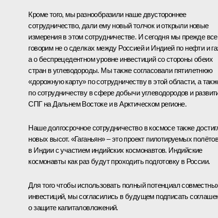
Кроме того, мы разнообразили наше двустороннее
сотрудничество, дали ему новый толчок и открыли новые
измерения в этом сотрудничестве. И сегодня мы прежде все
говорим не о сделках между Россией и Индией по нефти и газ
а о беспрецедентном уровне инвестиций со стороны обеих
стран в углеводороды. Мы также согласовали пятилетнюю
«дорожную карту» по сотрудничеству в этой области, а такж
по сотрудничеству в сфере добычи углеводородов и развит
СПГ на Дальнем Востоке и в Арктическом регионе.
Наше долгосрочное сотрудничество в космосе также достиг
новых высот. «Гаганьян» – это проект пилотируемых полёто
в Индии с участием индийских космонавтов. Индийские
космонавты как раз будут проходить подготовку в России.
Для того чтобы использовать полный потенциал совместны
инвестиций, мы согласились в будущем подписать соглаше
о защите капиталовложений.