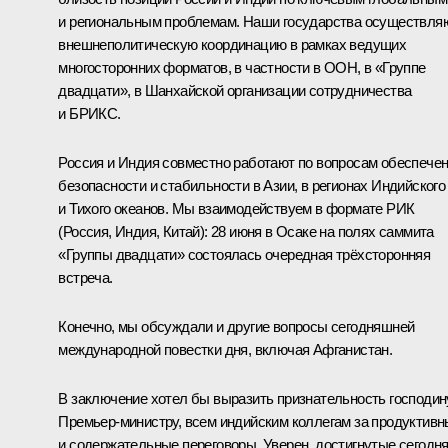
и региональным проблемам. Наши государства осуществля
внешнеполитическую координацию в рамках ведущих
многосторонних форматов, в частности в ООН, в «Группе
двадцати», в Шанхайской организации сотрудничества
и
БРИКС
.
Россия и Индия совместно работают по вопросам обеспече
безопасности и стабильности в Азии, в регионах Индийского
и Тихого океанов. Мы взаимодействуем в формате РИК
(Россия, Индия, Китай): 28 июня в Осаке на полях саммита
«Группы двадцати» состоялась очередная трёхсторонняя
встреча.
Конечно, мы обсуждали и другие вопросы сегодняшней
международной повестки дня, включая Афганистан.
В заключение хотел бы выразить признательность господин
Премьер-министру, всем индийским коллегам за продуктив
и содержательные переговоры. Уверен, достигнутые сегодн