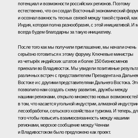
потенциал и возможности российских регионов. Поэтому
естественно, что он создал Восточный экономический фору
и осознал важность тесных связей между такой страной, как
Индия, которая полна разнообразия, с этой инициативой. И 
всегда будем благодарны за такую инициативу.
После того как мы получили приглашение, мы начали очень
серьёзно готовиться к этому форуму. Ключевые министры
из четырёх индийских штатов и более 150 бизнесменов
приехали во Владивосток. Мы увидели позитивные результ
различных встреч с представителем Президента на Дальне
Востоке и с другими представителями Дальнего Востока. Эт
позволило нам создать схему развития, дружбы между
нашими регионами, открыло множество новых возможносте
в том, что касается угольной индустрии, алмазной индустрии
лесообработки, сельского хозяйства и туризма. И теперь, д
того чтобы повысить взаимосвязанность между нашими
регионами, морское сообщение между Ченнаи
и Владивостоком было предложено как проект.