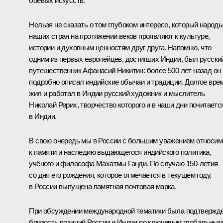
боевых искусств.
Нельзя не сказать о том глубоком интересе, который народ
наших стран на протяжении веков проявляют к культуре,
истории и духовным ценностям друг друга. Напомню, что
одним из первых европейцев, достигших Индии, был русски
путешественник Афанасий Никитин: более 500 лет назад он
подробно описал индийские обычаи и традиции. Долгое вре
жил и работал в Индии русский художник и мыслитель
Николай Рерих, творчество которого и в наши дни почитаетс
в Индии.
В свою очередь мы в России с большим уважением относим
к памяти и наследию выдающегося индийского политика,
учёного и философа Махатмы Ганди. По случаю 150-летия
со дня его рождения, которое отмечается в текущем году,
в России выпущена памятная почтовая марка.
При обсуждении международной тематики была подтвержд
близость позиций России и Индии по ключевым глобальным