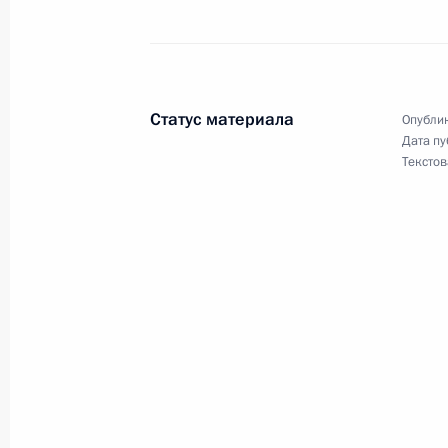
Турции Реджепом Тайипом Эрдога
26 августа 2019 года, 15:10
Статус материала
Опублик
27 августа Владимир Путин примет
Дата пу
Текстов
закрытия чемпионата «Ворлдскилл
26 августа 2019 года, 15:00
Встреча с врио Главы Башкирии Р
26 августа 2019 года, 14:35
Москва, Кремль
Совещание по экономическим воп