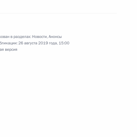
ном
ован в разделах:
Новости
,
Анонсы
 участие в церемонии
бликации:
26 августа 2019 года, 15:00
ая версия
с»
адием Хабировым
5
росам
1
2м