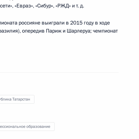
ети», «Евраз», «Сибур», «РЖД» и т. д.
асть, Жуковский
ионата россияне выиграли в 2015 году в ходе
разилия), опередив Париж и Шарлеруа; чемпионат
3
асть, Жуковский
ионно-космического салона
33
8м
асть, Жуковский
блика Татарстан
ессиональное образование
имира Путина с Президентом