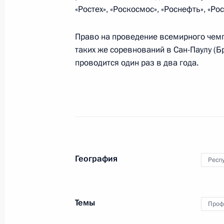
«Ростех», «Роскосмос», «Роснефть», «Росс
27 августа 2019 года, 18:00
Московская обл
Право на проведение всемирного чемп
таких же соревнований в Сан-Паулу (Б
Российско-турецкие переговоры
проводится один раз в два года.
27 августа 2019 года, 16:30
Московская обл
Посещение Международного авиац
«МАКС-2019»
27 августа 2019 года, 15:20
Московская обл
География
Респу
26 августа 2019 года, понедельник
Темы
Проф
27 августа состоится встреча Влад