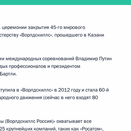
 International Саймоном
8
 в церемонии закрытия 45-го мирового
терству «Ворлдскиллс», прошедшего в Казани
rldSkills
7
4м
ми международных соревнований Владимир Путин
одых профессионалов и президентом
Бартли.
пила в «Ворлдскиллс» в 2012 году и стала 60-й
рта Гагарин
6
ародного движения (сейчас в него входят 80
ласть
 (Ворлдскиллс Россия)» охватывает все
ийско-турецких переговоров
25 крупнейших компаний, таких как «Росатом»,
3
24м