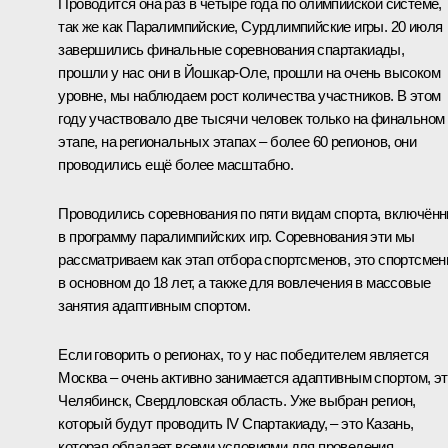
Проводится она раз в четыре года по олимпийской системе,
так же как Паралимпийские, Сурдлимпийские игры. 20 июля
завершились финальные соревнования спартакиады,
прошли у нас они в Йошкар‑Оле, прошли на очень высоком
уровне, мы наблюдаем рост количества участников. В этом
году участвовало две тысячи человек только на финальном
этапе, на региональных этапах – более 60 регионов, они
проводились ещё более масштабно.
Проводились соревнования по пяти видам спорта, включён
в программу паралимпийских игр. Соревнования эти мы
рассматриваем как этап отбора спортсменов, это спортсме
в основном до 18 лет, а также для вовлечения в массовые
занятия адаптивным спортом.
Если говорить о регионах, то у нас победителем является
Москва – очень активно занимается адаптивным спортом, э
Челябинск, Свердловская область. Уже выбран регион,
который будут проводить IV Спартакиаду, – это Казань,
которая обладает всеми условиями для проведения