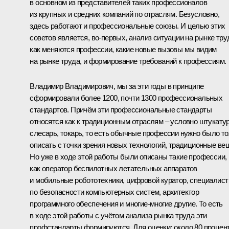
в основном из представителей таких профессионалов
из крупных и средних компаний по отраслям. Безусловно,
здесь работают и профессиональные союзы. И целью этих
советов является, во‑первых, анализ ситуации на рынке тру
как меняются профессии, какие новые вызовы мы видим
на рынке труда, и формирование требований к профессиям.
Владимир Владимирович, мы за эти годы в принципе
сформировали более 1200, почти 1300 профессиональных
стандартов. Причём эти профессиональные стандарты
относятся как к традиционным отраслям – условно штукатур
слесарь, токарь, то есть обычные профессии нужно было т
описать с точки зрения новых технологий, традиционные ве
Но уже в ходе этой работы были описаны такие профессии,
как оператор беспилотных летательных аппаратов
и мобильные робототехники, цифровой куратор, специалист
по безопасности компьютерных систем, архитектор
программного обеспечения и многие‑многие другие. То есть
в ходе этой работы с учётом анализа рынка труда эти
профстандарты формируются. Для оценки: около 80 процен