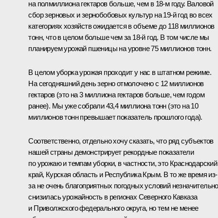
на полмиллиона гектаров больше, чем в 18-м году. Валовой
сбор зерновых и зернобобовых культур на 19-й год во всех
категориях хозяйств ожидается в объеме до 118 миллионов
тонн, что в целом больше чем за 18-й год. В том числе мы
планируем урожай пшеницы на уровне 75 миллионов тонн.
В целом уборка урожая проходит у нас в штатном режиме.
На сегодняшний день зерно отмолочено с 12 миллионов
гектаров (это на 3 миллиона гектаров больше, чем годом
ранее). Мы уже собрали 43,4 миллиона тонн (это на 10
миллионов тонн превышает показатель прошлого года).
Соответственно, отдельно хочу сказать, что ряд субъектов
нашей страны демонстрирует рекордные показатели
по урожаю и темпам уборки, в частности, это Краснодарский
край, Курская область и Республика Крым. В то же время из-
за не очень благоприятных погодных условий незначительн
снизилась урожайность в регионах Северного Кавказа
и Приволжского федерального округа, но тем не менее