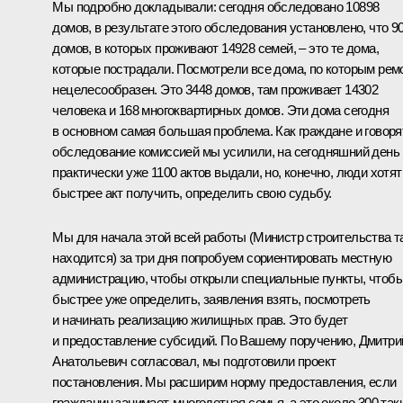
Мы подробно докладывали: сегодня обследовано 10898
домов, в результате этого обследования установлено, что 9
домов, в которых проживают 14928 семей, – это те дома,
которые пострадали. Посмотрели все дома, по которым рем
нецелесообразен. Это 3448 домов, там проживает 14302
человека и 168 многоквартирных домов. Эти дома сегодня
в основном самая большая проблема. Как граждане и говорят
обследование комиссией мы усилили, на сегодняшний день
практически уже 1100 актов выдали, но, конечно, люди хотят
быстрее акт получить, определить свою судьбу.
Мы для начала этой всей работы (Министр строительства т
находится) за три дня попробуем сориентировать местную
администрацию, чтобы открыли специальные пункты, чтоб
быстрее уже определить, заявления взять, посмотреть
и начинать реализацию жилищных прав. Это будет
и предоставление субсидий. По Вашему поручению, Дмитри
Анатольевич согласовал, мы подготовили проект
постановления. Мы расширим норму предоставления, если
гражданин занимает, многодетная семья, а это около 300 так