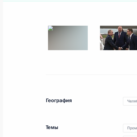
Указ о членах наблюдательного со
некоммерческой организации «Рос
22 июля 2019 года, 13:40
Внесены изменения в Указ о созд
некоммерческой организации «Рос
22 июля 2019 года, 13:30
География
Челя
Завершена аккредитация журналис
торжественных мероприятий, посв
Военно-Морского Флота
Темы
Пром
22 июля 2019 года, 13:00