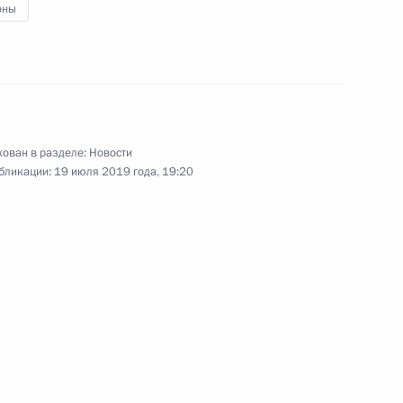
оны
ью Юкия Амано
ован в разделе:
Новости
бликации:
19 июля 2019 года, 19:20
ной с юбилеем
6