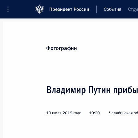
Президент России
События
Стру
Президент
Администрация
Государст
Новости
Стенограммы
Поездки
Те
Фотографии
Показа
Владимир Путин прибы
22 июля 2019 года, понедельник
19 июля 2019 года
19:20
Челябинская об
Встреча с главой госкорпорации «
22 июля 2019 года, 14:00
Москва, Кремль