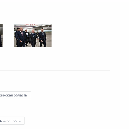
вета автономной
сия – страна возможностей»
ании автономной
сия – страна возможностей»
бинская область
тов на освещение
ящённых празднованию Дня
ышленность