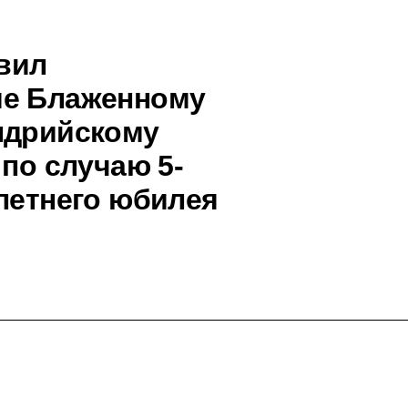
вил
ие Блаженному
ндрийскому
 по случаю 5-
-летнего юбилея