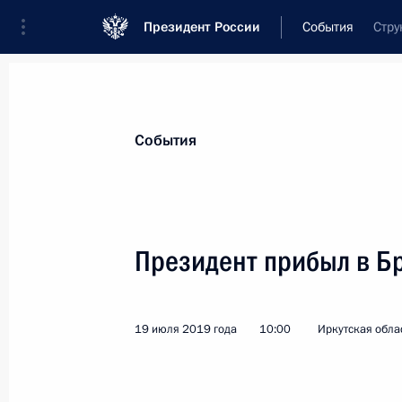
Президент России
События
Стру
Президент
Администрация
Государст
Новости
Стенограммы
Поездки
Те
События
Показа
Президент прибыл в Б
22 июля 2019 года, понедельник
19 июля 2019 года
10:00
Иркутская облас
Встреча с главой госкорпорации «
22 июля 2019 года, 14:00
Москва, Кремль