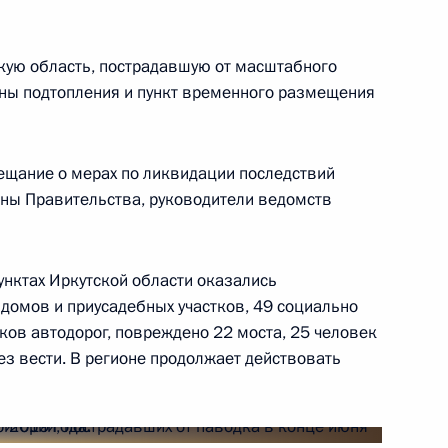
кую область, пострадавшую от масштабного
ью Юкия Амано
оны подтопления и пункт временного размещения
вещание о мерах по ликвидации последствий
лены Правительства, руководители ведомств
ной с юбилеем
унктах Иркутской области оказались
домов и приусадебных участков, 49 социально
ков автодорог, повреждено 22 моста, 25 человек
ез вести. В регионе продолжает действовать
6