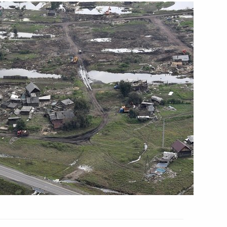
вета автономной
сия – страна возможностей»
ании автономной
сия – страна возможностей»
тов на освещение
ящённых празднованию Дня