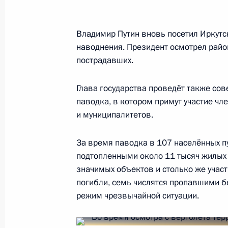
Владимир Путин вновь посетил Иркутс
Соболезнования в связи со смерт
наводнения. Президент осмотрел рай
пострадавших.
22 июля 2019 года, 11:40
Глава государства проведёт также со
паводка, в котором примут участие ч
Поздравление Наталье Солженицы
и муниципалитетов.
22 июля 2019 года, 11:00
За время паводка в 107 населённых п
подтопленными около 11 тысяч жилых 
значимых объектов и столько же участ
19 июля 2019 года, пятница
погибли, семь числятся пропавшими б
Интервью Оливеру Стоуну
режим чрезвычайной ситуации.
19 июля 2019 года, 22:00
Москва, Кремль