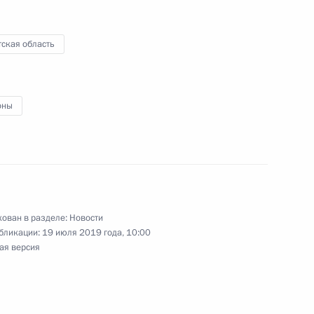
 последствий наводнения
:
6
, Братск
ская область
мещения граждан
13
26м
оны
, Тулун
7
4м
, Братск
ован в разделе:
Новости
бликации:
19 июля 2019 года, 10:00
ая версия
ту с юбилеем