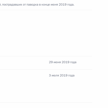
й, пострадавших от паводка в конце июня 2019 года.
 области Алексеем Текслером
3
сть, Магнитогорск
абрики Магнитогорского
7
19м
сть, Магнитогорск
29 июня 2019 года
3 июля 2019 года
горск
3
сть, Магнитогорск