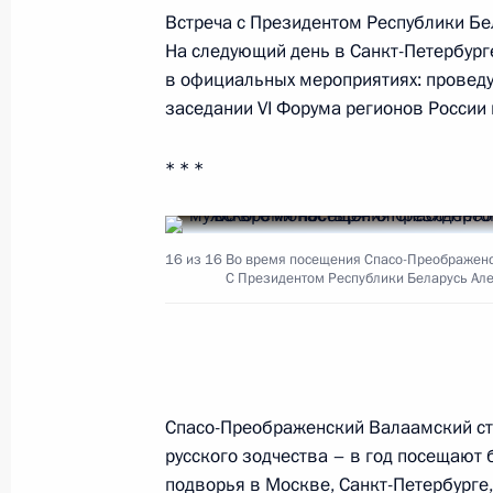
Встреча с Президентом Республики Бе
16 июля 2019 года, вторник
На следующий день в Санкт-Петербурге
в официальных мероприятиях: проведу
Встреча с врио главы Республики 
заседании VI Форума регионов России 
16 июля 2019 года, 14:15
Москва, Кремль
* * *
15 июля 2019 года, понедельник
16 из 16
Во время посещения Спасо-Преображенс
17–18 июля Владимир Путин встрет
С Президентом Республики Беларусь Ал
Белоруссии Александром Лукашенк
15 июля 2019 года, 16:50
Спасо-Преображенский Валаамский с
Встреча с главой Торгово-промыш
русского зодчества – в год посещают 
Катыриным
подворья в Москве, Санкт-Петербурге