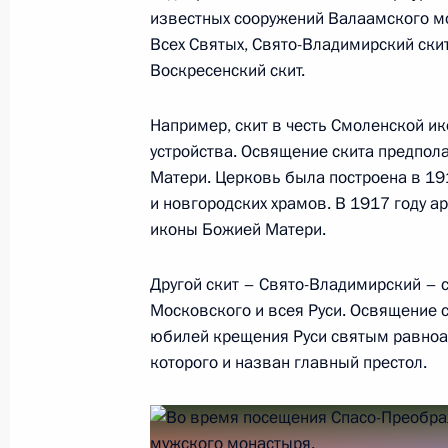
15 июля 2019 года, 14:20
Москва, Кремль
известных сооружений Валаамского мо
Всех Святых, Свято-Владимир­ский скит
Воскресенский скит.
14 июля 2019 года, воскресенье
Например, скит в честь Смоленской и
Поздравление Президенту Франци
устройства. Освящение скита предпол
с национальным праздником – Днё
Матери. Церковь была построена в 19
и новгородских храмов. В 1917 году а
14 июля 2019 года, 10:00
иконы Божией Матери.
Другой скит – Свято-Владимирский – 
12 июля 2019 года, пятница
Московского и всея Руси. Освящение 
юбилей крещения Руси святым равноа
Совещание с постоянными членами
которого и назван главный престол.
12 июля 2019 года, 14:30
Москва, Кремль