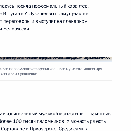
ларусь носила неформальный характер.
 В.Путин и А.Лукашенко примут участие
т переговоры и выступят на пленарном
Алтай Олегом Хорохординым
3
и Белоруссии.
кого Валаамского ставропигиального мужского монастыря.
ится с Президентом
ександром Лукашенко.
о
тавропигиальный мужской монастырь – памятник
ленной палаты Сергеем
3
более 100 тысяч паломников. У монастыря есть
, Сортавале и Приозёрске. Среди самых