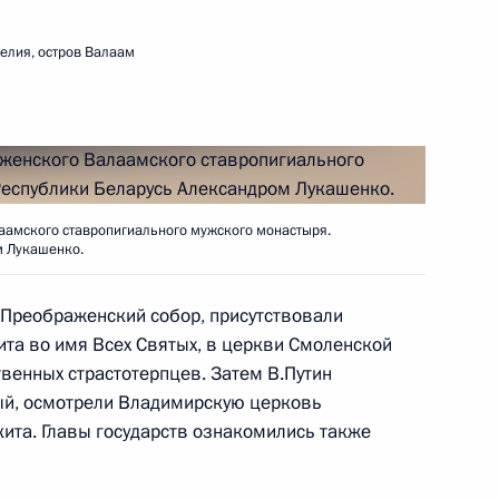
елия, остров Валаам
16
ия, остров Валаам
н с избранием на пост главы
амского ставропигиального мужского монастыря.
м Лукашенко.
о-Преображенский собор, присутствовали
ита во имя Всех Святых, в церкви Смоленской
ным канцлером Германии
венных страстотерпцев. Затем В.Путин
ый, осмотрели Владимирскую церковь
кита. Главы государств ознакомились также