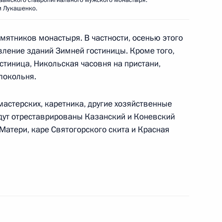
амского ставропигиального мужского монастыря.
м Лукашенко.
 Сооронбаем Жээнбековым
6
мятников монастыря. В частности, осенью этого
ление зданий Зим­ней гостиницы. Кроме того,
тиница, Николь­ская часовня на пристани,
локольня.
оссийско-боливийских
3
14м
мастерских, карет­ника, другие хозяйственные
удут отрес­таврированы Казанский и Коневский
Ма­тери, каре Святогорского скита и Красная
ы
15