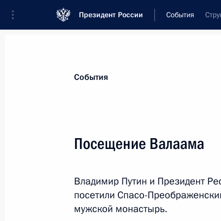
Президент России
События
Стру
Президент
Администрация
Государст
Новости
Стенограммы
Поездки
Те
События
Показа
Посещение Валаама
17 июля 2019 года, среда
Владимир Путин и Президент Ре
Посещение острова Коневец
посетили Спасо-Преображенски
17 июля 2019 года, 21:20
Ленинградская об
мужской монастырь.