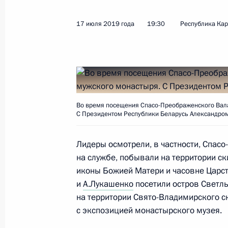
Посещение Валаама
17 июля 2019 года
19:30
Республика Кар
17 июля 2019 года, 19:30
Республика Карел
Поздравление Урсуле фон дер Ляйе
Еврокомиссии
Во время посещения Спасо-Преображенского Вала
С Президентом Республики Беларусь Александро
17 июля 2019 года, 12:55
Лидеры осмотрели, в частности, Спас
на службе, побывали на территории ск
Телефонный разговор с Федераль
иконы Божией Матери и часовне Царст
Ангелой Меркель
и
А.Лукашенко
посетили остров Светл
на территории Свято-Владимирского с
17 июля 2019 года, 11:10
с экспозицией монастырского музея.