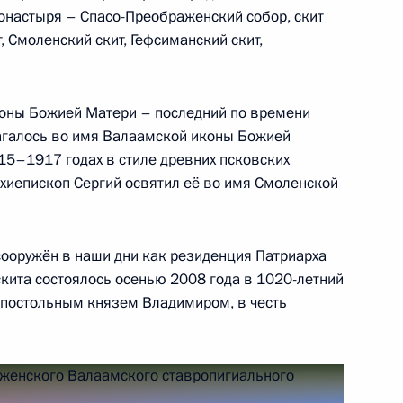
­настыря – Спасо-Преображенский собор, скит
, Смоленский скит, Гефсиманский скит,
коны Божией Матери – последний по времени
и Эммануэлю Макрону
агалось во имя Валаамской иконы Божией
м взятия Бастилии
15–1917 годах в стиле древних псковских
рхиепископ Сергий освятил её во имя Смоленской
сооружён в наши дни как резиденция Патриарха
скита состоялось осенью 2008 года в 1020-летний
постольным князем Владимиром, в честь
 Совета Безопасности
5