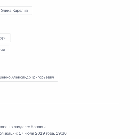
ублика Карелия
росам
2
3м
тура
гия
я с Президентом Киргизии
шенко Александр Григорьевич
ях между Правительством
7
8м
итии отдельных
ован в разделе:
Новости
бликации:
17 июля 2019 года, 19:30