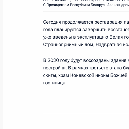
Во время посещения Спасо-Преображенского Вала
С Президентом Республики Беларусь Александро
Встреча с Президентом Киргизии
Сегодня продолжается реставрация па
11 июля 2019 года, 16:45
Москва, Кремль
года планируется завершить восстанов
уже введены в эксплуатацию Белая гос
Странноприимный дом, Надвратная ко
Заявления для прессы по итогам р
переговоров
В 2020 году будут воссозданы здания 
постройки. В рамках третьего этапа б
11 июля 2019 года, 16:00
Москва, Кремль
скиты, храм Ко­невской иконы Божией 
гостиница.
Российско-боливийские переговор
11 июля 2019 года, 15:45
Москва, Кремль