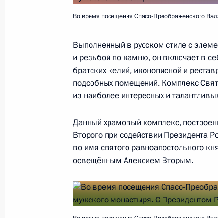
Телефонный разговор с Президент
Во время посещения Спасо-Преображенского Вала
Аббасом
12 июля 2019 года, 12:50
Выполненный в русском стиле с элем
и резьбой по камню, он включает в с
братских келий, иконописной и рестав
подсобных помещений. Комплекс Свят
11 июля 2019 года, четверг
из наиболее интересных и талантливых
Телефонный разговор с Президен
Зеленским
Данный храмовый комплекс, построен
Второго при содействии Президента Ро
11 июля 2019 года, 19:10
во имя святого равноапостольного кн
освещённым Алексием Вторым.
Встреча с Михаилом Развожаевым
11 июля 2019 года, 18:55
Москва, Кремль