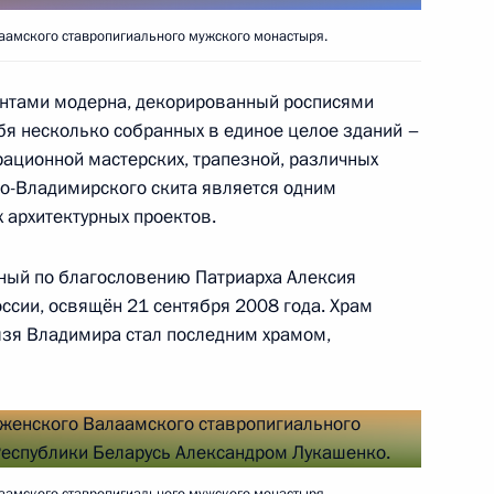
ом Палестины Махмудом
амского ставропигиального мужского монастыря.
ентами модерна, декорированный росписями
ебя несколько собранных в единое целое зданий –
рационной мастерских, трапезной, различных
о-Владимирского скита является одним
 архитектурных проектов.
том Украины Владимиром
ный по благословению Патриарха Алексия
ссии, освящён 21 сентября 2008 года. Храм
язя Владимира стал последним храмом,
2