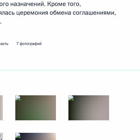
оссийско-японских
ого назначений. Кроме того,
3
13м
оялась церемония обмена соглашениями,
.
ласть
7 фотографий
нии Синдзо Абэ
2
годов России и Японии
6
7м
тина
8
35м