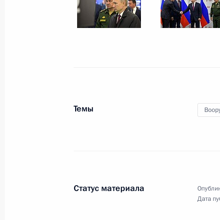
Встреча с Наследным принцем, гл
Аравии Мухаммедом Бен Сальмано
29 июня 2019 года, 10:10
Осака
Темы
Воор
Встреча с Президентом Египта Абд
29 июня 2019 года, 09:45
Осака
Итоговое заседание «Группы двадц
Статус материала
Опублик
29 июня 2019 года, 08:20
Осака
Дата пу