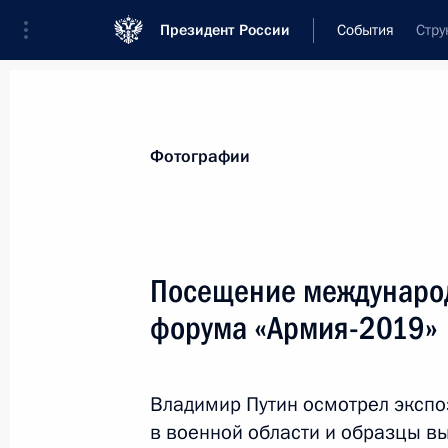
Президент России
События
Стру
Президент
Администрация
Государст
Новости
Стенограммы
Поездки
Те
Фотографии
Показа
Посещение международ
форума «Армия-2019»
Владимир Путин прибыл в Иркутску
29 июня 2019 года, 21:35
Братск
Владимир Путин осмотрел эксп
в военной области и образцы в