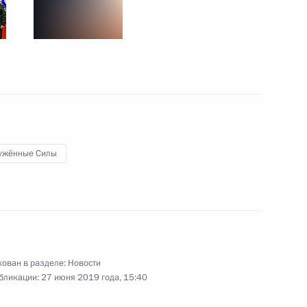
авой Минобороны Саудовской
5
м Аль Саудом
ужённые Силы
ельфаттахом Сиси
6
ати»
3
ован в разделе:
Новости
бликации:
27 июня 2019 года, 15:40