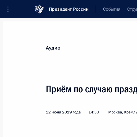
Президент России
События
Стру
Видеозаписи
Фотографии
Аудиозапи
Все материалы
Выступления
Совещан
Аудио
Показа
Приём по случаю праз
Прямая линия с Влад
12 июня 2019 года
14:30
Москва, Кремл
20 июня 2019 года
Москва