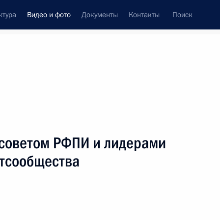
ктура
Видео и фото
Документы
Контакты
Поиск
си
ия, встречи
Встречи со СМИ
июнь, 2019
ть следующие материалы
 советом РФПИ и лидерами
тсообщества
Заседание Комиссии по вопросам
военно-технического
сотрудничества России
с иностранными государствами