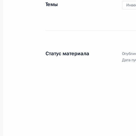
глав государств – членов
Темы
Инве
Шанхайской организации
сотрудничества в расширенном
составе
14 июня 2019 года
Видео, 7 мин.
Статус материала
Опублик
Дата пу