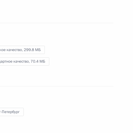
14 июня 2019 года
Видео, 7 мин.
кое качество,
299.8 МБ
артное качество,
70.4 МБ
т-Петербург
Встреча с руководителями