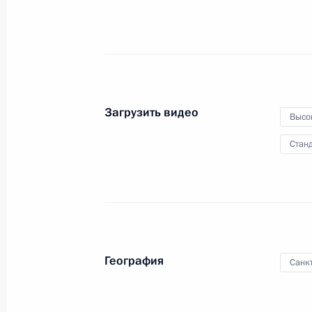
доверия в Азии
15 июня 2019 года
Видео, 9 мин.
Загрузить видео
Высо
Станд
География
Санк
Выступление на заседании Совета