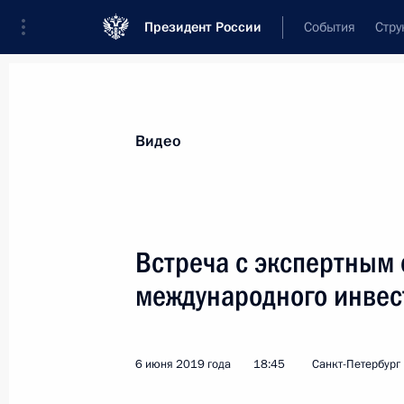
Президент России
События
Стру
Видеозаписи
Фотографии
Аудиозапи
Все материалы
Выступления
Совещан
Видео
Показа
Встреча с экспертным
международного инвес
Заседание Госсовета по вопросам
развития сети автомобильных
дорог и обеспечения безопасности
6 июня 2019 года
18:45
Санкт-Петербург
дорожного движения