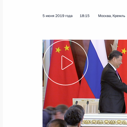
Встреча с Президентом Болгарии 
6 июня 2019 года, 16:00
Санкт-Петербург
5 июня 2019 года
18:15
Москва, Кремль
Встреча с главами мировых информ
6 июня 2019 года, 15:45
Санкт-Петербург
5 июня 2019 года, среда
Вечер, посвящённый 70-летию уст
отношений между Россией и Китае
5 июня 2019 года, 21:30
Москва