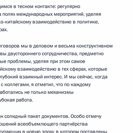
имся в тесном контакте: регулярно
 полях международных мероприятий, уделяя
ко‑китайскому взаимодействию в политике,
 Губернатора Астраханской
рах.
еговоров мы в деловом и весьма конструктивном
ивы двустороннего сотрудничества, предметно
ые проблемы, уделяя при этом самое
йскому взаимодействию в тех сферах, которые
лубокий взаимный интерес. И мы сейчас, когда
с коллегами, я отметил, что по каждому
уфтиев России Равилем
3
работались не только механизмы
убокая работа.
ан солидный пакет документов. Особо отмечу
ношений всеобъемлющего партнёрства
ва
5
48м
тупающих в новую эпоху, в котором поставлены