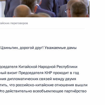
сетили Московский зоопарк
6
2м
тайских переговоров
оссийско-китайских
5
20м
Цзиньпин, дорогой друг! Уважаемые дамы
дседателя Китайской Народной Республики
55
ный визит Председателя КНР проходит в год
ения дипломатических связей между двумя
тить, что российско‑китайские отношения вышли
 Это действительно всеобъемлющее партнёрство
1