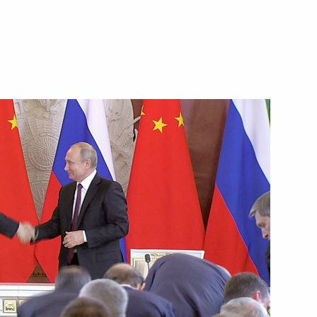
Руменом Радевым
5
агентств
13
32м
ановления дипломатических
10
5м
м