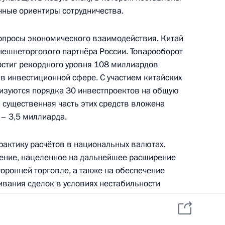
ные ориентиры сотрудничества.
опросы экономического взаимодействия. Китай
ешнеторгового партнёра России. Товарооборот
частие в Петербургском
достиг рекордного уровня 108 миллиардов
руме
в инвестиционной сфере. С участием китайских
лизуются порядка 30 инвестпроектов на общую
 существенная часть этих средств вложена
 – 3,5 миллиарда.
 с Председателем КНР Си
рактику расчётов в национальных валютах.
ение, нацеленное на дальнейшее расширение
оронней торговле, а также на обеспечение
вания сделок в условиях нестабильности
тра толерантности
7
5м
е в энергетике. Россия лидирует по поставкам