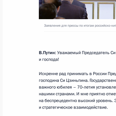
Владимир Путин и Си Цзиньпин по
5 июня 2019 года, 20:30
Москва
Заявления для прессы по итогам российско-ки
Заявления для прессы по итогам р
переговоров
5 июня 2019 года, 18:15
Москва, Кремль
В.Путин:
Уважаемый Председатель Си 
и господа!
Искренне рад принимать в России Пре
Российско-китайские переговоры
господина Си Цзиньпина. Государствен
5 июня 2019 года, 18:00
Москва, Кремль
важного юбилея – 70‑летия установл
нашими странами. И мне приятно отме
на беспрецедентно высокий уровень.
Встреча с Игорем Бабушкиным
и стратегическое взаимодействие.
5 июня 2019 года, 13:50