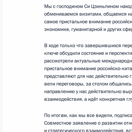
Мы с господином Си Цзиньпином наход
обмениваемся визитами, общаемся на
самое пристальное внимание российс
Указ об исполняющем обязанности
экономике, гуманитарной и других сфе
области
5 июня 2019 года, 13:40
В ходе только что завершившихся пер
ключе обсудили состояние и перспект
рассмотрели актуальные международн
пристальное внимание российско‑кита
4 июня 2019 года, вторник
представляют для нас действительно г
вели переговоры, за столом общались 
Встреча с председателем Совета м
направлению у нас действительно вы
Гайнутдином
взаимодействия, а идёт конкретная гл
4 июня 2019 года, 19:20
Москва, Кремль
По итогам, как мы все видели, подпис
Совместное заявление о развитии от
Совещание с членами Правительст
и стратегического взаимодействия, вс