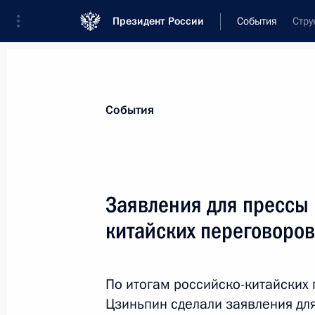
Президент России
События
Стру
Президент
Администрация
Государст
Новости
Стенограммы
Поездки
Те
События
Показа
Заявления для прессы 
китайских переговоров
Встреча с премьер-министром Сло
6 июня 2019 года, 17:10
Санкт-Петербург
По итогам российско-китайских
Цзиньпин сделали заявления дл