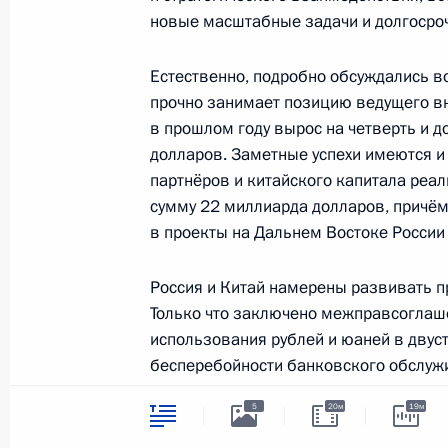
новые масштабные задачи и долгосроч
4 июня 2019 года, 17:00
Москва, Кремль
Естественно, подробно обсуждались в
прочно занимает позицию ведущего вн
6–7 июня Владимир Путин примет у
в прошлом году вырос на четверть и 
международном экономическом фо
долларов. Заметные успехи имеются и 
партнёров и китайского капитала реа
4 июня 2019 года, 16:15
сумму 22 миллиарда долларов, причём
в проекты на Дальнем Востоке России
5 июня Владимир Путин встретится
Россия и Китай намерены развивать п
Цзиньпином
Только что заключено межправсоглаш
4 июня 2019 года, 16:05
использования рублей и юаней в двуст
бесперебойности банковского обслужи
на глобальных рынках.
5
20м
19м
Посещение Еврейского музея и Цен
Хорошие темпы набрало взаимодействи