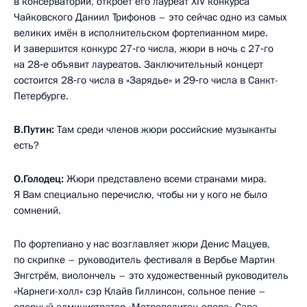
в консерватории, откроет его лауреат XIV конкурса
Чайковского Даниил Трифонов – это сейчас одно из самых
великих имён в исполнительском фортепианном мире.
И завершится конкурс 27‑го числа, жюри в ночь с 27‑го
на 28‑е объявит лауреатов. Заключительный концерт
состоится 28‑го числа в «Зарядье» и 29‑го числа в Санкт-
Петербурге.
В.Путин:
Там среди членов жюри российские музыканты
есть?
О.Голодец:
Жюри представлено всеми странами мира.
Я Вам специально перечислю, чтобы ни у кого не было
сомнений.
По фортепиано у нас возглавляет жюри Денис Мацуев,
по скрипке – руководитель фестиваля в Вербье Мартин
Энгстрём, виолончель – это художественный руководитель
«Карнеги-холл» сэр Клайв Гиллинсон, сольное пение –
оперный администратор «Метрополитен-опера» Сара