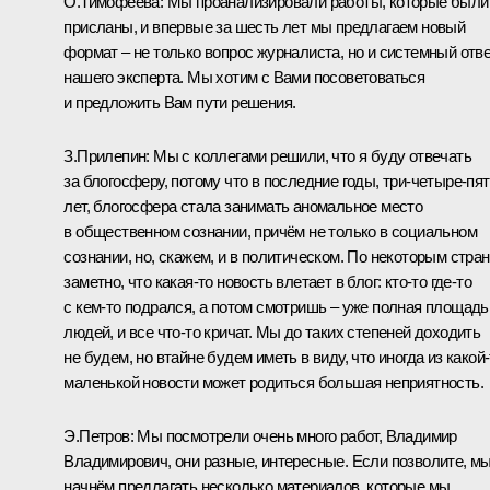
О.Тимофеева:
Мы проанализировали работы, которые были
присланы, и впервые за шесть лет мы предлагаем новый
формат – не только вопрос журналиста, но и системный отв
нашего эксперта. Мы хотим с Вами посоветоваться
и предложить Вам пути решения.
З.Прилепин:
Мы с коллегами решили, что я буду отвечать
за блогосферу, потому что в последние годы, три-четыре-пя
лет, блогосфера стала занимать аномальное место
в общественном сознании, причём не только в социальном
сознании, но, скажем, и в политическом. По некоторым стра
заметно, что какая‑то новость влетает в блог: кто‑то где‑то
с кем‑то подрался, а потом смотришь – уже полная площадь
людей, и все что‑то кричат. Мы до таких степеней доходить
не будем, но втайне будем иметь в виду, что иногда из какой
маленькой новости может родиться большая неприятность.
Э.Петров:
Мы посмотрели очень много работ, Владимир
Владимирович, они разные, интересные. Если позволите, м
начнём предлагать несколько материалов, которые мы