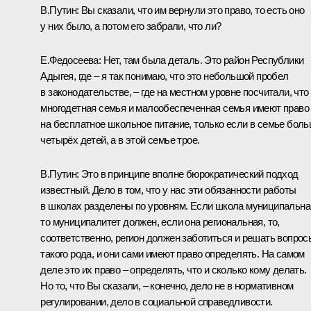
В.Путин:
Вы сказали, что им вернули это право, то есть оно
у них было, а потом его забрали, что ли?
Е.Федосеева:
Нет, там была деталь. Это район Республики
Адыгея, где – я так понимаю, что это небольшой пробел
в законодательстве, – где на местном уровне посчитали, что
многодетная семья и малообеспеченная семья имеют право
на бесплатное школьное питание, только если в семье бол
четырёх детей, а в этой семье трое.
В.Путин:
Это в принципе вполне бюрократический подход
известный. Дело в том, что у нас эти обязанности работы
в школах разделены по уровням. Если школа муниципальна
то муниципалитет должен, если она региональная, то,
соответственно, регион должен заботиться и решать вопрос
такого рода, и они сами имеют право определять. На самом
деле это их право – определять, что и сколько кому делать.
Но то, что Вы сказали, – конечно, дело не в нормативном
регулировании, дело в социальной справедливости.