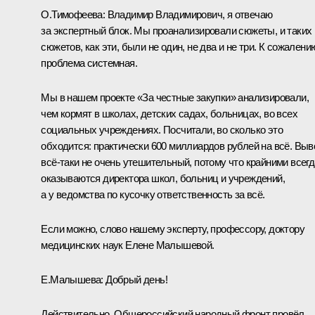
О.Тимофеева:
Владимир Владимирович, я отвечаю
за экспертный блок. Мы проанализировали сюжеты, и таких
сюжетов, как эти, были не один, не два и не три. К сожалени
проблема системная.
Мы в нашем проекте «За честные закупки» анализировали,
чем кормят в школах, детских садах, больницах, во всех
социальных учреждениях. Посчитали, во сколько это
обходится: практически 600 миллиардов рублей на всё. Выв
всё‑таки не очень утешительный, потому что крайними всегд
оказываются директора школ, больниц и учреждений,
а у ведомства по кусочку ответственность за всё.
Если можно, слово нашему эксперту, профессору, доктору
медицинских наук Елене Малышевой.
Е.Малышева:
Добрый день!
Действительно, Общероссийский народный фронт провёл