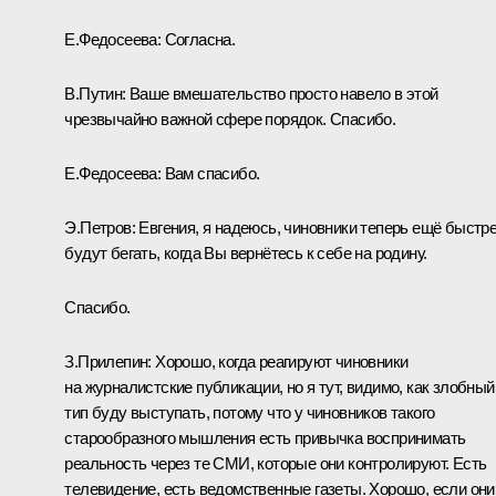
Е.Федосеева:
Согласна.
В.Путин:
Ваше вмешательство просто навело в этой
чрезвычайно важной сфере порядок. Спасибо.
Е.Федосеева:
Вам спасибо.
Э.Петров:
Евгения, я надеюсь, чиновники теперь ещё быстр
будут бегать, когда Вы вернётесь к себе на родину.
Спасибо.
З.Прилепин:
Хорошо, когда реагируют чиновники
на журналистские публикации, но я тут, видимо, как злобный
тип буду выступать, потому что у чиновников такого
старообразного мышления есть привычка воспринимать
реальность через те СМИ, которые они контролируют. Есть
телевидение, есть ведомственные газеты. Хорошо, если они