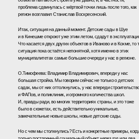
проблема сдвинулась с мёртвой точки лишь после того, как
регион возглавил Станислав Воскресенский.
Итак, ситуация на данный момент. Детские сады в Шуе
и в Кинешме откроют уже этим летом, сдадут в эксплуатаци
Что касается двух других объектов в Иваново и в Кохме, то 
ситуация пока остаётся непонятной, хотя именно в этих
муниципалитетах самые большие очереди у нас в регионе.
О.Тимофеева:
Владимир Владимирович, впереди у нас
большая стройка. Мы говорим сейчас не только о детских
садах, мы от них оттолкнулись, у нас впереди строительств
и ФАПов, и поликлиник, и огромного количества школ.
И, правды ради, во многих территориях страны, и это тоже
было в сюжетах, есть действительно уникальные,
замечательные новые школы, новые детские сады.
Но с чем мы столкнулись? Есть и конкретные примеры, когд
только построенный социальный объект через год или два