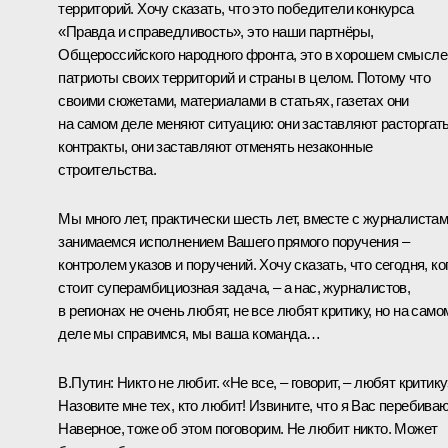
территорий. Хочу сказать, что это победители конкурса
«Правда и справедливость», это наши партнёры,
Общероссийского народного фронта, это в хорошем смысле
патриоты своих территорий и страны в целом. Потому что
своими сюжетами, материалами в статьях, газетах они
на самом деле меняют ситуацию: они заставляют расторгат
контракты, они заставляют отменять незаконные
строительства.
Мы много лет, практически шесть лет, вместе с журналиста
занимаемся исполнением Вашего прямого поручения –
контролем указов и поручений. Хочу сказать, что сегодня, ко
стоит суперамбициозная задача, – а нас, журналистов,
в регионах не очень любят, не все любят критику, но на само
деле мы справимся, мы ваша команда…
В.Путин:
Никто не любит. «Не все, – говорит, – любят критику
Назовите мне тех, кто любит! Извините, что я Вас перебиваю
Наверное, тоже об этом поговорим. Не любит никто. Может