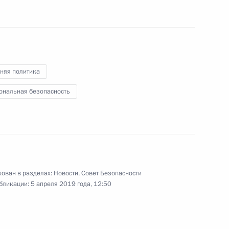
 Совета Безопасности
7
г
няя политика
ональная безопасность
бурга Александром Бегловым
3
г
удни Торлациусом
5
ован в разделах:
Новости
,
Совет Безопасности
бликации:
5 апреля 2019 года, 12:50
г