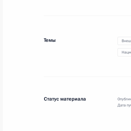
Совещание с постоянными членами
10 апреля 2019 года, 16:20
Санкт-Петербур
Темы
Внеш
Наци
Встреча с врио главы Санкт-Петер
10 апреля 2019 года, 15:20
Санкт-Петербур
Встреча с Президентом Исландии Г
Статус материала
Опублик
Йоханнессоном
Дата пу
10 апреля 2019 года, 14:00
Санкт-Петербур