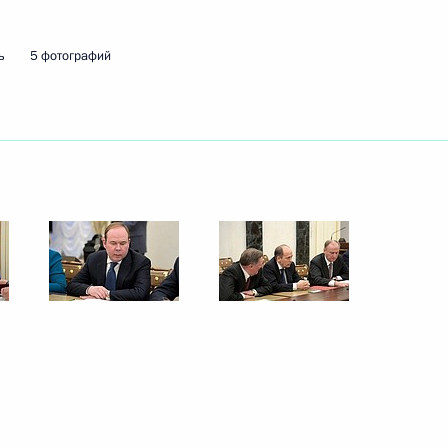
ь
5 фотографий
ва
9
24м
в, назначенных на высшие
10
6м
истова
6
4м
г