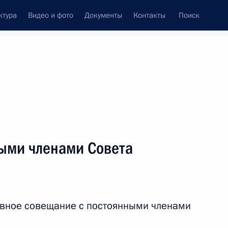
ктура
Видео и фото
Документы
Контакты
Поиск
венный Совет
Совет Безопасности
Комиссии и советы
леграммы
Сведения о Президенте
апрель, 2019
ть следующие материалы
ыми членами Совета
ого объединения
13
27м
асть, Химки
ивное совещание с постоянными членами