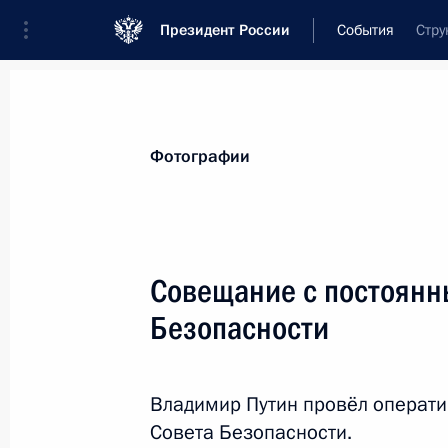
Президент России
События
Стру
Президент
Администрация
Государст
Новости
Стенограммы
Поездки
Те
Фотографии
Показа
Совещание с постоянн
Безопасности
Посещение научно-производственн
«Энергомаш»
12 апреля 2019 года, 14:40
Московская обл
Владимир Путин провёл операт
Совета Безопасности.