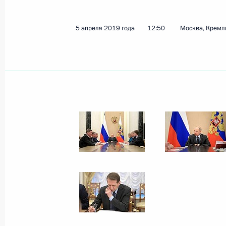
11 апреля 2019 года, четверг
5 апреля 2019 года
12:50
Москва, Кремл
Совещание с членами Правительст
11 апреля 2019 года, 15:45
Москва, Кремль
Церемония представления офицеро
командные должности
11 апреля 2019 года, 14:30
Москва, Кремль
10 апреля 2019 года, среда
Посещение церкви Воскресения Хр
10 апреля 2019 года, 18:30
Санкт-Петербур