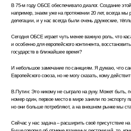
В 75‑м году ОБСЕ обеспечивало диалог. Создание этой
например, знаем уже на протяжении 20 лет, всегда мы 
делегации, и у нас всегда были очень дружеские, тёп
Сегодня ОБСЕ играет чуть менее важную роль, что кас
и особенно для европейского континента, восстанови
государств в ближайшее время?
И небольшое замечание по санкциям. Я думаю, что сан
Европейского союза, но не могу сказать, кому действит
В.Путин:
Это никому не сыграло на руку. Может быть,
номер один, первое место в мире заняли по экспорту
но они больше потребляют, а на внешнем рынке мы ста
Сейчас у нас задача – расширить своё присутствие на 
Буше говорил об отмене взаимных рестрикций, то, кон