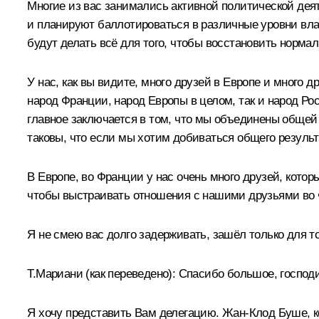
Многие из вас занимались активной политической деят
и планируют баллотироваться в различные уровни влас
будут делать всё для того, чтобы восстановить норм
У нас, как вы видите, много друзей в Европе и много д
народ Франции, народ Европы в целом, так и народ Рос
главное заключается в том, что мы объединены общей
таковы, что если мы хотим добиваться общего результ
В Европе, во Франции у нас очень много друзей, которы
чтобы выстраивать отношения с нашими друзьями во 
Я не смею вас долго задерживать, зашёл только для то
Т.Мариани
(как переведено)
:
Спасибо большое, господи
Я хочу представить Вам делегацию. Жан-Клод Буше, к