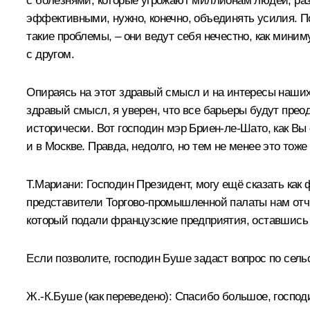
с болезнями, которые угрожают миллионам людей, разв
эффективными, нужно, конечно, объединять усилия. Поэ
такие проблемы, – они ведут себя нечестно, как миним
с другом.
Опираясь на этот здравый смысл и на интересы наших 
здравый смысл, я уверен, что все барьеры будут прео
исторически. Вот господин мэр Бриен‑ле‑Шато, как Вы
и в Москве. Правда, недолго, но тем не менее это тож
Т.Мариани:
Господин Президент, могу ещё сказать как
представители Торгово-промышленной палаты нам отчи
который подали французские предприятия, оставшись 
Если позволите, господин Буше задаст вопрос по сель
Ж.-К.Буше
(как переведено)
:
Спасибо большое, господи