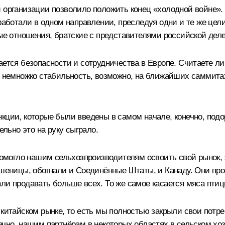
 организации позволило положить конец «холодной войне».
работали в одном направлении, преследуя одни и те же цели
лые отношения, братские с представителями российской дел
ается безопасности и сотрудничества в Европе. Считаете ли
ть немножко стабильность, возможно, на ближайших саммита
кции, которые были введены в самом начале, конечно, подо
ельно это на руку сыграло.
 помогло нашим сельхозпроизводителям освоить свой рынок,
 пшеницы, обогнали и Соединённые Штаты, и Канаду. Они пр
ли продавать больше всех. То же самое касается мяса птицы
китайском рынке, то есть мы полностью закрыли свои потреб
ечно, нашим партнёрам в некоторых областях в сельском хоз