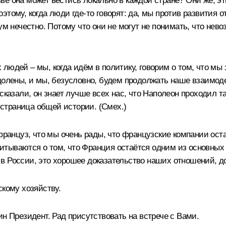
е она может вестись локально в каждой стране? Они же, эт
тому, когда люди где‑то говорят: да, мы против развития о
ум нечестно. Потому что они не могут не понимать, что нев
людей – мы, когда идём в политику, говорим о том, что мы
долены, и мы, безусловно, будем продолжать наше взаимод
 сказали, он знает лучше всех нас, что Наполеон проходил 
е страница общей истории.
(Смех.)
 француз, что мы очень рады, что французские компании ост
тываются о том, что Франция остаётся одним из основных и
в России, это хорошее доказательство наших отношений, д
скому хозяйству.
н Президент. Рад присутствовать на встрече с Вами.