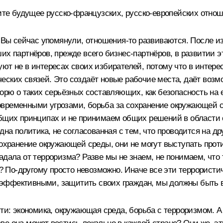
дите будущее русско-французских, русско-европейских отно
 Вы сейчас упомянули, отношения‑то развиваются. После из
их партнёров, прежде всего бизнес‑партнёров, в развитии э
ют не в интересах своих избирателей, потому что в интере
еских связей. Это создаёт новые рабочие места, даёт возм
орю о таких серьёзных составляющих, как безопасность на е
овременными угрозами, борьба за сохранение окружающей 
общих принципах и не принимаем общих решений в области 
дна политика, не согласованная с тем, что проводится на др
сохранение окружающей среды, они не могут выступать прот
дала от терроризма? Разве мы не знаем, не понимаем, что т
По-другому просто невозможно. Иначе все эти террористиче
ть эффективными, защитить своих граждан, мы должны быть 
сти: экономика, окружающая среда, борьба с терроризмом.