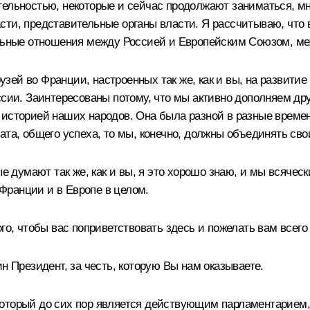
ельностью, некоторые и сейчас продолжают заниматься, мно
ти, представительные органы власти. Я рассчитываю, что вы
альные отношения между Россией и Европейским Союзом, м
рузей во Франции, настроенных так же, как и вы, на развити
сии. Заинтересованы потому, что мы активно дополняем друг
 историей наших народов. Она была разной в разные времен
ата, общего успеха, то мы, конечно, должны объединять сво
е думают так же, как и вы, я это хорошо знаю, и мы всячески
Франции и в Европе в целом.
го, чтобы вас поприветствовать здесь и пожелать вам всего
н Президент, за честь, которую Вы нам оказываете.
оторый до сих пор является действующим парламентарием,