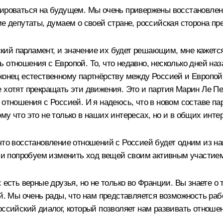
рироваться на будущем. Мы очень привержены восстановлен
ие депутаты, думаем о своей стране, российская сторона пр
й парламент, и значение их будет решающим, мне кажется, 
 отношения с Европой. То, что недавно, несколько дней на
конец естественному партнёрству между Россией и Европой. 
 хотят прекращать эти движения. Это и партия Марин Ле Пе
отношения с Россией. И я надеюсь, что в новом составе пар
у что это не только в наших интересах, но и в общих инте
 что восстановление отношений с Россией будет одним из н
, и попробуем изменить ход вещей своим активным участием
 есть верные друзья, но не только во Франции. Вы знаете о 
ей. Мы очень рады, что нам представляется возможность ра
оссийский диалог, который позволяет нам развивать отноше