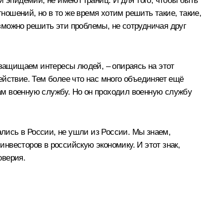
и эпидемии, не имеют границ. И для того, чтобы быть
тношений, но в то же время хотим решить такие, такие,
озможно решить эти проблемы, не сотрудничая друг
 защищаем интересы людей, – опираясь на этот
ействие. Тем более что нас много объединяет ещё
там военную службу. Но он проходил военную службу
ались в России, не ушли из России. Мы знаем,
нвесторов в российскую экономику. И этот знак,
оверия.