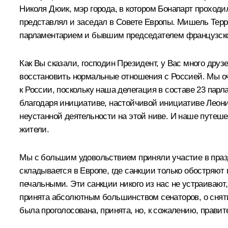
Николя Дюик, мэр города, в котором Бонапарт проходи
представлял и заседал в Совете Европы. Мишель Терро
парламентарием и бывшим председателем французско
Как Вы сказали, господин Президент, у Вас много дру
восстановить нормальные отношения с Россией. Мы оч
к России, поскольку наша делегация в составе 23 па
благодаря инициативе, настойчивой инициативе Леони
неустанной деятельности на этой ниве. И наше путешес
жители.
Мы с большим удовольствием приняли участие в праздн
складывается в Европе, где санкции только обостряют 
печальными. Эти санкции никого из нас не устраивают
принята абсолютным большинством сенаторов, о снят
была проголосована, принята, но, к сожалению, прави