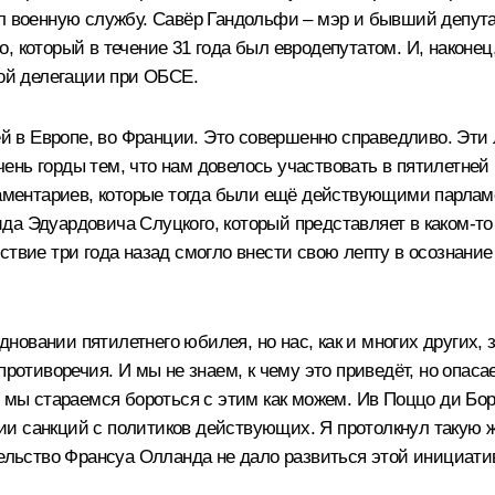
л военную службу. Савёр Гандольфи – мэр и бывший депутат 
, который в течение 31 года был евродепутатом. И, наконе
й делегации при ОБСЕ.
зей в Европе, во Франции. Это совершенно справедливо. Эти
ень горды тем, что нам довелось участвовать в пятилетне
рламентариев, которые тогда были ещё действующими парлам
да Эдуардовича Слуцкого, который представляет в каком‑т
твие три года назад смогло внести свою лепту в осознание 
овании пятилетнего юбилея, но нас, как и многих других, 
противоречия. И мы не знаем, к чему это приведёт, но опас
, мы стараемся бороться с этим как можем. Ив Поццо ди Бо
ии санкций с политиков действующих. Я протолкнул такую 
тельство Франсуа Олланда не дало развиться этой инициат