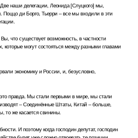
 Две наши делегации, Леонида [Слуцкого] мы,
. Поццо ди Борго, Тьерри – все мы входили в эти
егации.
 Вы, что существует возможность, в частности
х, которые могут состояться между разными главами
рвали экономику и России, и, безусловно,
 это правда. Мы стали первыми в мире, мы стали
оизводят – Соединённые Штаты, Китай – больше,
, то же касается свинины.
ности. И поэтому когда господин депутат, господин
яйстве будет уже сложно отвоевать те позиции,