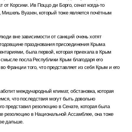
от Корсики. Ив Поццо ди Борго, сенат когда‑то
ц, Мишель Вуазен, который тоже является почётным
 люди вне зависимости от санкций очень хотят
й годовщине празднования присоединения Крыма
ентариями, была первой, которая приехала в Крым
о смысле посла Республики Крым благодаря его
во Франции того, что представляет из себя Крым и его
заботит международный климат, обстановка, которая
аемся, что последствия могут быть довольно
рго представил резолюцию в Сенате, которая была
же резолюцию в Национальной Ассамблее, она тоже
иве дальше.