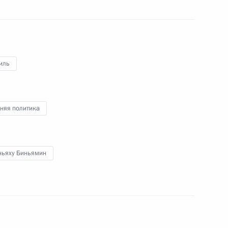
инистром Израиля
иль
няя политика
ских информагентств
5
18м
ньяху Биньямин
ль
нни Инфантино
4
ль