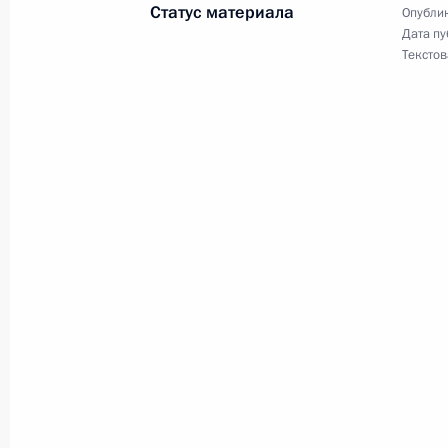
Статус материала
Опублик
Дата пу
Текстов
Послание Президента Федерально
20 февраля 2019 года, 13:30
Москва
19 февраля 2019 года, вторник
Телефонный разговор с Королём С
бен Абдель Азизом Аль Саудом
19 февраля 2019 года, 16:30
18 февраля 2019 года, понедельни
Опубликован список журналистов, 