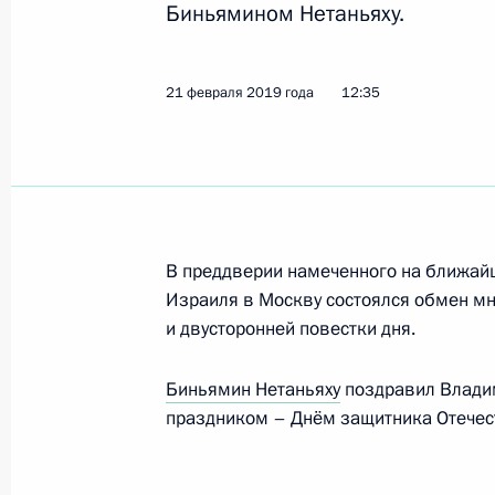
Биньямином Нетаньяху.
Совещание с постоянными членами
21 февраля 2019 года
22 февраля 2019 года, 14:40
12:35
Москва, Крем
21 февраля 2019 года, четверг
Встреча с руководителем Новгород
Никитиным
В преддверии намеченного на ближай
Израиля в Москву состоялся обмен м
21 февраля 2019 года, 17:10
Москва, Крем
и двусторонней повестки дня.
Биньямин Нетаньяху
поздравил Влади
Встреча с главой ФНПР Михаилом
праздником – Днём защитника Отечес
21 февраля 2019 года, 16:30
Москва, Крем