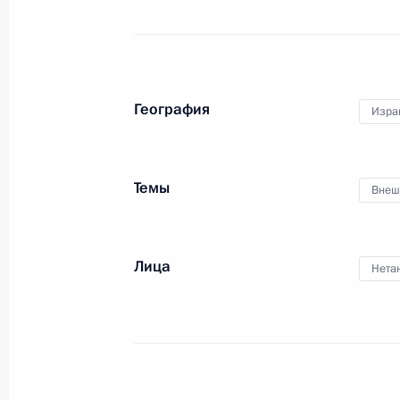
Телефонный разговор с Премьер-м
Биньямином Нетаньяху
21 февраля 2019 года, 12:35
География
Изра
20 февраля 2019 года, среда
Темы
Внеш
Встреча с представителями россий
и печатных СМИ
Лица
Нета
20 февраля 2019 года, 19:30
Москва, Крем
Встреча с президентом ФИФА Джа
20 февраля 2019 года, 15:50
Москва, Крем