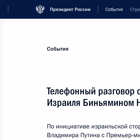
Президент России
События
Стру
Президент
Администрация
Государст
Новости
Стенограммы
Поездки
Те
События
Показа
Телефонный разговор 
Израиля Биньямином Н
22 февраля 2019 года, пятница
Торжественный вечер, посвящённы
По инициативе израильской сто
22 февраля 2019 года, 19:40
Москва, Крем
Владимира Путина с Премьер-ми