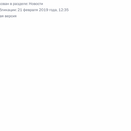
ован в разделе:
Новости
бликации:
21 февраля 2019 года, 12:35
ая версия
му Собранию
:
17
аудовской Аравии Сальманом
к
аккредитованных для