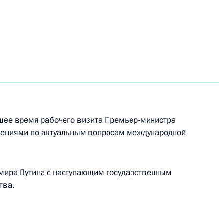
 Совета Безопасности
6
ль
ской области Андреем
3
шее время рабочего визита Премьер-министра
нениями по актуальным вопросам международной
ль
мира Путина с наступающим государственным
 Шмаковым
2
тва.
ль