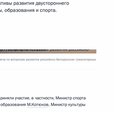
ктивы развития двустороннего
ы, образования и спорта.
 Совета Безопасности
6
ль
ской области Андреем
3
реча по вопросам развития российско-белорусских гуманитарных
ль
 Шмаковым
2
риняли участие, в частности, Министр спорта
ль
о образования
М.Котюков
, Министр культуры