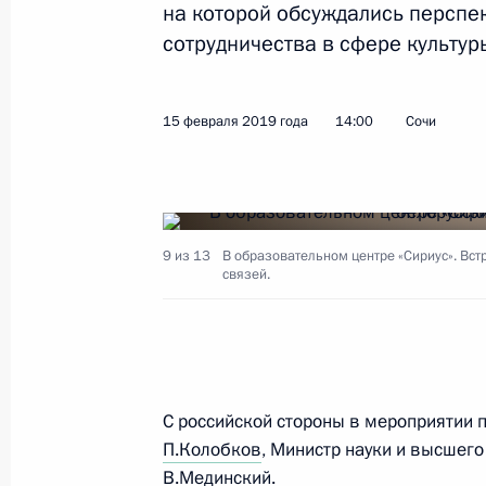
на которой обсуждались перспе
сотрудничества в сфере культур
Совещание с постоянными членами
22 февраля 2019 года, 14:40
Москва, Крем
15 февраля 2019 года
14:00
Сочи
21 февраля 2019 года, четверг
Встреча с руководителем Новгород
9 из 13
В образовательном центре «Сириус». Вст
Никитиным
связей.
21 февраля 2019 года, 17:10
Москва, Крем
Встреча с главой ФНПР Михаилом
С российской стороны в мероприятии п
21 февраля 2019 года, 16:30
Москва, Крем
П.Колобков
, Министр науки и высшег
В.Мединский
.