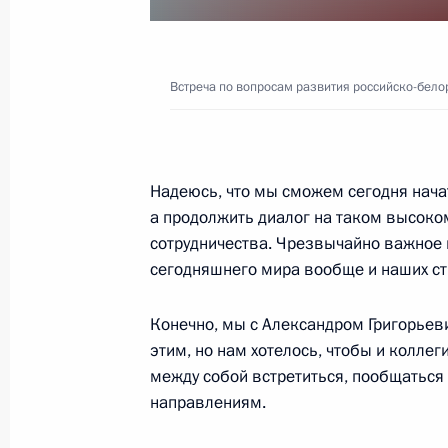
15 февраля 2019 года, 17:00
Встреча по вопросам развития российско-бело
Ответы на вопросы журналистов
15 февраля 2019 года, 15:00
Сочи
Надеюсь, что мы сможем сегодня начать
а продолжить диалог на таком высоко
Встреча по вопросам развития рос
сотрудничества. Чрезвычайно важное 
сегодняшнего мира вообще и наших стр
гуманитарных связей
15 февраля 2019 года, 14:00
Сочи
Конечно, мы с Александром Григорьев
этим, но нам хотелось, чтобы и колле
между собой встретиться, пообщаться 
Владимиру Ковтуну присвоено зван
направлениям.
15 февраля 2019 года, 12:15