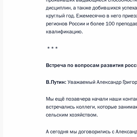
освещения Послания Президента 
дисциплин, а также добившихся успеха
круглый год. Ежемесячно в него приез
18 февраля 2019 года, 18:00
регионов России и более 100 препод
квалификацию.
Встреча с главой компании «Рост
* * *
18 февраля 2019 года, 13:45
Москва, Крем
Встреча по вопросам развития росс
В.Путин:
Уважаемый Александр Григор
17 февраля 2019 года, воскресень
Завершена аккредитация журналис
Мы ещё позавчера начали наши контак
Президента Федеральному Собран
встречались коллеги, которые заним
сельским хозяйством.
17 февраля 2019 года, 18:00
А сегодня мы договорились с Алексан