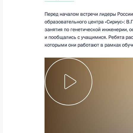
Перед началом встречи лидеры России
Телефонный разговор с Премьер-м
образовательного центра «Сириус»: В.
Биньямином Нетаньяху
занятия по генетической инженерии, 
21 февраля 2019 года, 12:35
и пообщались с учащимися. Ребята рас
которыми они работают в рамках обуч
20 февраля 2019 года, среда
Встреча с представителями россий
и печатных СМИ
20 февраля 2019 года, 19:30
Москва, Крем
Встреча с президентом ФИФА Джа
20 февраля 2019 года, 15:50
Москва, Крем