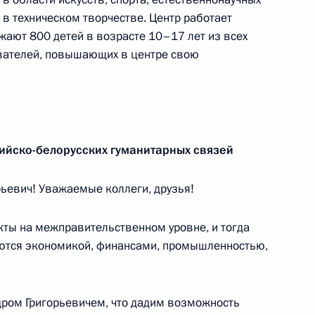
Федеральному Собранию
 в техническом творчестве. Центр работает
жают 800 детей в возрасте 10–17 лет из всех
авателей, повышающих в центре свою
елеком» Михаилом Осеевским
3
ль
ийско-белорусских гуманитарных связей
ьевич! Уважаемые коллеги, друзья!
е
тов на освещение Послания
ты на межправительственном уровне, и тогда
ию
аются экономикой, финансами, промышленностью,
дром Григорьевичем, что дадим возможность