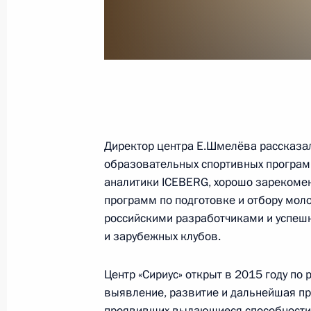
Послание Президента Федерально
20 февраля 2019 года, 13:30
Москва
19 февраля 2019 года, вторник
Директор центра Е.Шмелёва рассказал
образовательных спортивных программ
Телефонный разговор с Королём С
аналитики ICEBERG, хорошо зарекоме
бен Абдель Азизом Аль Саудом
программ по подготовке и отбору мол
19 февраля 2019 года, 16:30
российскими разработчиками и успешн
и зарубежных клубов.
Центр «Сириус» открыт в 2015 году по
18 февраля 2019 года, понедельни
выявление, развитие и дальнейшая п
Опубликован список журналистов, 
проявивших выдающиеся способности в