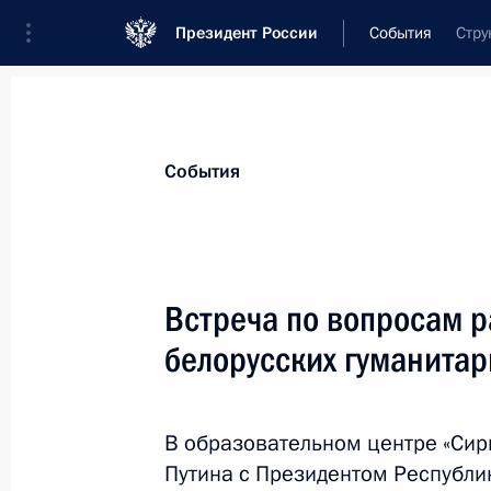
Президент России
События
Стру
Президент
Администрация
Государст
Новости
Стенограммы
Поездки
Те
События
Показа
Встреча по вопросам р
белорусских гуманитар
22 февраля 2019 года, пятница
Торжественный вечер, посвящённы
В образовательном центре «Сир
22 февраля 2019 года, 19:40
Москва, Крем
Путина с Президентом Республи