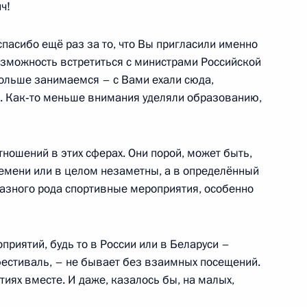
ч!
спасибо ещё раз за то, что Вы пригласили именно
возможность встретиться с министрами Российской
больше занимаемся – с Вами ехали сюда,
4
. Как‑то меньше внимания уделяли образованию,
 отношений в этих сферах. Они порой, может быть,
ого комплекса «Юг-спорт»
20
4м
емени или в целом незаметны, а в определённый
азного рода спортивные мероприятия, особенно
оприятий, будь то в России или в Беларуси –
, Ирана, Турции и Белоруссии
1
фестиваль, – не бывает без взаимных посещений.
тиях вместе. И даже, казалось бы, на малых,