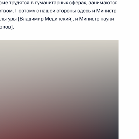
рые трудятся в гуманитарных сферах, занимаются
ством. Поэтому с нашей стороны здесь и Министр
ультуры [Владимир Мединский], и Министр науки
том Франции Эммануэлем
юков].
енко приняли участие
13
вода советских войск