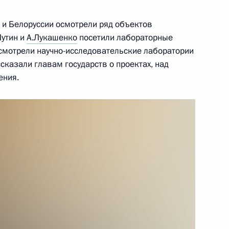
 и Белоруссии осмотрели ряд объектов
инистром Израиля
Путин и
А.Лукашенко
посетили лабораторные
осмотрели научно-исследовательские лаборатории
сказали главам государств о проектах, над
ения.
ских информагентств
5
18м
ль
нни Инфантино
4
ль