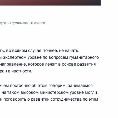
русских гуманитарных связей
2
13м
, во всяком случае, точнее, не начать,
м экспертном уровне по вопросам гуманитарного
сийско-белорусских
направление, которое лежит в основе развития
13
54м
ан в частности.
ичем постоянно об этом говорим, занимаемся
ги на таком высоком министерском уровне могли
и поговорить о развитии сотрудничества по этим
ие Героя России