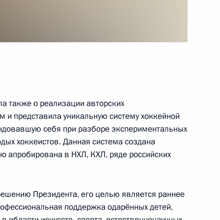
му Собранию
:
17
а также о реализации авторских
 и представила уникальную систему хоккейной
аудовской Аравии Сальманом
ндовавшую себя при разборе экспериментальных
одых хоккеистов. Данная система создана
о апробирована в НХЛ, КХЛ, ряде российских
 решению Президента, его целью является раннее
к
рофессиональная поддержка одарённых детей,
аккредитованных для
 области искусств, спорта, естественнонаучных