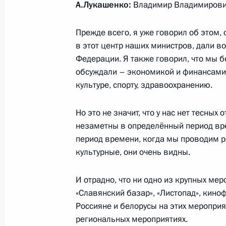
А.Лукашенко:
Владимир Владимирови
Прежде всего, я уже говорил об этом, 
14 февраля 2019 года, четверг
в этот центр наших министров, дали 
Федерации. Я также говорил, что мы 
Посещение арены «Ледяной куб»
обсуждали – экономикой и финансами
14 февраля 2019 года, 23:55
Сочи
культуре, спорту, здравоохранению.
Но это не значит, что у нас нет тесных
Посещение спортивно-тренировочн
незаметны в определённый период вр
период времени, когда мы проводим р
14 февраля 2019 года, 21:30
Сочи
культурные, они очень видны.
И отрадно, что ни одно из крупных мер
Неформальная встреча глав России
«Славянский базар», «Листопад», кино
14 февраля 2019 года, 19:40
Сочи
Россияне и белорусы на этих мероприя
региональных мероприятиях.