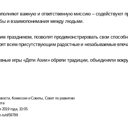
ыполняют важную и ответственную миссию – содействуют п
ужбы и взаимопонимания между людьми.
им праздником, позволят продемонстрировать свои способн
арят всем присутствующим радостные и незабываемые впеч
ные игры «Дети Азии» обрели традиции, объединяли вокру
овости
,
Комиссии и Советы
,
Совет по развитию
рта
 2019 года, 10:05
n.ru/d/59799