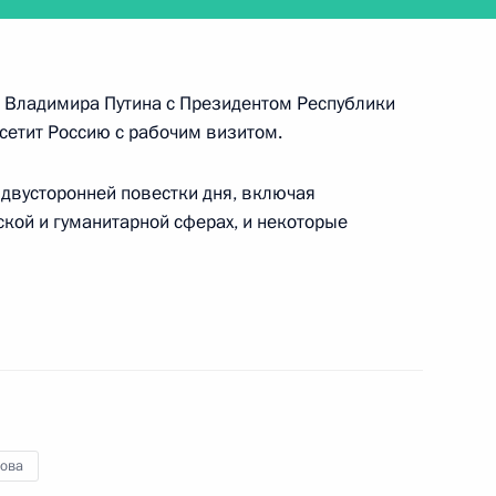
ргского политехнического
2
а Владимира Путина с Президентом Республики
осетит Россию с рабочим визитом.
двусторонней повестки дня, включая
кой и гуманитарной сферах, и некоторые
и»
:
8
й области Андреем
5
ова