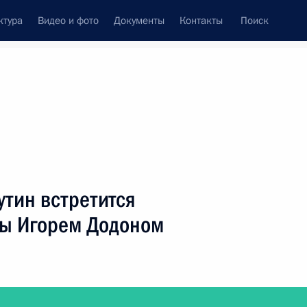
ктура
Видео и фото
Документы
Контакты
Поиск
венный Совет
Совет Безопасности
Комиссии и советы
леграммы
Сведения о Президенте
февраль, 2019
ть следующие материалы
тин встретится
вы Игорем Додоном
«Немалый бизнес»
9
28м