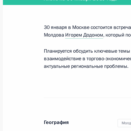
Встреча с ректором Санкт-Петербу
университета Андреем Рудским
30 января в Москве состоится встреч
6 февраля 2019 года, 17:20
Москва
Молдова
Игорем Додоном
, который п
Планируется обсудить ключевые темы 
взаимодействие в торгово-экономичес
Заседание форума «Деловой Росси
актуальные региональные проблемы.
6 февраля 2019 года, 15:20
Москва
5 февраля 2019 года, вторник
Встреча с губернатором Московско
Воробьёвым
География
Молд
5 февраля 2019 года, 13:05
Москва, Кремль