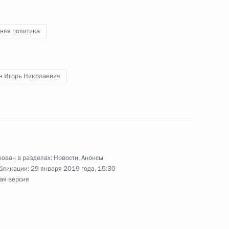
няя политика
ента в области науки
а 2018 год
н Игорь Николаевич
митрием Рогозиным
3
ован в разделах:
Новости
,
Анонсы
бликации:
29 января 2019 года, 15:30
ая версия
ргеем Шойгу
6
19м