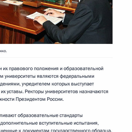
едева с Премьер-министром
2
нко.
и их правового положения и образовательной
ном университеты являются федеральными
вую декларацию
ениями, учредителем которых выступает
их уставы. Ректоры университетов назначаются
жности Президентом России.
вливают образовательные стандарты
 в неформальной встрече
2
 дополнительные вступительные испытания,
декабрьской конференции
ненные к документам государственного образца.
ния климата