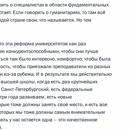
рить о специалистах в области фундаментальных
тает. Если говорить о гуманитариях, то там всё
дой стране свои, что называется. Но тем
ев выступил с Посланием
то эта реформа университетов как раз
8
лее конкурентоспособными, чтобы они лучше
ться там было интересно, комфортно, чтобы была
й Кремлёвский дворец
ость, чтобы приезжали преподаватели из разных
и из‑за рубежа. И в результате мы действительно
 высшей школы, когда есть два крупнейших
и Санкт-Петербургский, есть федеральные
три года развиваем, есть новые
 кандидатур на должности
рые тоже должны занять своё место, и есть все
инистрации Волгоградской
 которых мы тоже должны самым внимательным
 Марий Эл, предложенными
ель у нас остается одна – это качественное
.