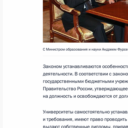
15 ноября 2009 года, 11:20
Состоялась встреча Дмитрия Медв
Японии Юкио Хатоямой
С Министром образования и науки Андреем Фурсе
15 ноября 2009 года, 09:30
Сингапур
Законом устанавливаются особенност
деятельности. В соответствии с зако
Лидеры стран АТЭС приняли итого
государственными бюджетными учрежд
15 ноября 2009 года, 08:10
Сингапур
Правительство России, утверждающее 
на должность и освобождаются от дол
Университеты самостоятельно устана
Дмитрий Медведев принял участие
и требования, имеют право проводить
на высшем уровне по подготовке 
выдают собственные дипломы, прирав
в Копенгагене по проблеме измене