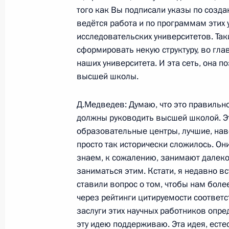
того как Вы подписали указы по созд
ведётся работа и по программам этих
Дмитрий Медведев поручил Предсе
исследовательских университетов. Так
Владимиру Путину к 1 марта 2010 
сформировать некую структуру, во глав
по реформированию госкорпораци
наших университета. И эта сеть, она п
высшей школы.
13 ноября 2009 года, 15:00
Д.Медведев: Думаю, что это правильно.
должны руководить высшей школой. Э
17–18 ноября Дмитрий Медведев по
образовательные центры, лучшие, нав
во встрече на высшем уровне Росс
просто так исторически сложилось. Они
знаем, к сожалению, занимают далеко
13 ноября 2009 года, 12:10
заниматься этим. Кстати, я недавно в
ставили вопрос о том, чтобы нам бол
через рейтинги цитируемости соответс
Статья Дмитрия Медведева «АТЭС: н
заслуги этих научных работников опре
безопасному и процветающему соо
эту идею поддерживаю. Эта идея, есте