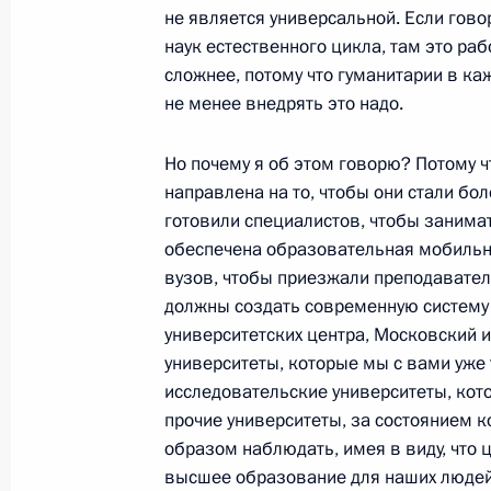
13 ноября 2009 года, 00:05
не является универсальной. Если гово
наук естественного цикла, там это рабо
сложнее, потому что гуманитарии в каж
не менее внедрять это надо.
12 ноября 2009 года, четверг
Президент России Дмитрий Медвед
Но почему я об этом говорю? Потому ч
Федеральному Собранию
направлена на то, чтобы они стали бо
готовили специалистов, чтобы занима
12 ноября 2009 года, 13:45
Москва, Большо
обеспечена образовательная мобильн
вузов, чтобы приезжали преподавател
должны создать современную систему
11 ноября 2009 года, среда
университетских центра, Московский 
университеты, которые мы с вами уже 
Президент согласился со списками
исследовательские университеты, кото
Главы Республики Коми, главы адм
прочие университеты, за состоянием
области и Президента Республики
образом наблюдать, имея в виду, что ц
партией «Единая Россия»
высшее образование для наших людей