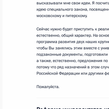
высказывали мне свои идеи. Я посчит
14 ноября 2009 года, 14:00
Сингапур
идею специального закона, посвящен
московскому и питерскому.
Сейчас нужно будет приступить к реали
Встреча с Председателем Китайско
естественно, общий характер. На осн
Цзиньтао
программа развития двух наших крупне
14 ноября 2009 года, 13:00
Сингапур
чтобы Вы занялись этим вместе с уни
подзаконные документы, подготовили
а также, естественно, предложения по
потому что ряд назначений в этом слу
Кризис продемонстрировал тоталь
Российской Федерации или другими ф
экономик разных стран
14 ноября 2009 года, 07:00
Сингапур
Пожалуйста.
13 ноября 2009 года, пятница