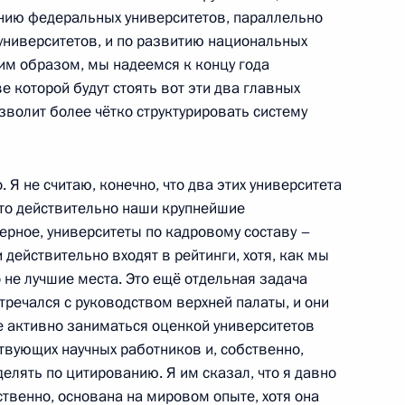
анию федеральных университетов, параллельно
 университетов, и по развитию национальных
дателю Правительства
им образом, мы надеемся к концу года
года представить предложения
е которой будут стоять вот эти два главных
й
озволит более чётко структурировать систему
 Я не считаю, конечно, что два этих университета
то действительно наши крупнейшие
сетит Стокгольм для участия
ерное, университеты по кадровому составу –
ия–ЕС
 действительно входят в рейтинги, хотя, как мы
 не лучшие места. Это ещё отдельная задача
стречался с руководством верхней палаты, и они
ее активно заниматься оценкой университетов
твующих научных работников и, собственно,
а пути к стабильному,
делять по цитированию. Я им сказал, что я давно
бществу»
ственно, основана на мировом опыте, хотя она