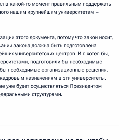
ал в какой‑то момент правильным поддержать
ного нашим крупнейшим университетам –
зации этого документа, потому что закон носит,
й Народной Республики Ху
2
овании закона должна быть подготовлена
йших университетских центров. И я хотел бы,
верситетами, подготовили бы необходимые
 бы необходимые организационные решения,
 кадровым назначениям в эти университеты,
чае уже будет осуществляться Президентом
ную взаимозависимость
4
15м
едеральными структурами.