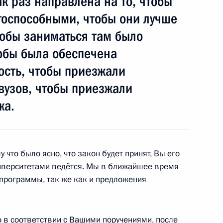
к раз направлена на то, чтобы
оссии в «переходный»
тоспособными, чтобы они лучше
тобы заниматься там было
обы была обеспечена
ость, чтобы приезжали
вузов, чтобы приезжали
ороны и МЧС принять меры
чайной ситуации
жа.
у что было ясно, что закон будет принят, Вы его
 университетами ведётся. Мы в ближайшее время
слания Федеральному
программы, так же как и предложения
1
 недели
о-2
то в соответствии с Вашими поручениями, после