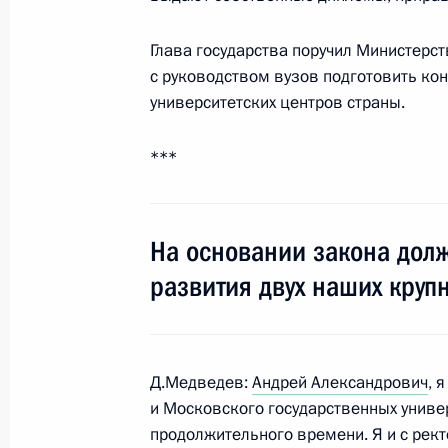
15 ноября 2009 года, 08:00
Сингапур
Глава государства поручил Министерст
с руководством вузов подготовить ко
университетских центров страны.
14 ноября 2009 года, суббота
***
Завершился первый день работы с
14 ноября 2009 года, 18:15
Сингапур
На основании закона дол
развития двух наших круп
Минобороны и МЧС поручено устан
в Ульяновске
14 ноября 2009 года, 14:50
Сингапур
Д.Медведев:
Андрей Александрович
, 
и Московского государственных униве
продолжительного времени. Я и с рек
Встреча с Президентом Вьетнама 