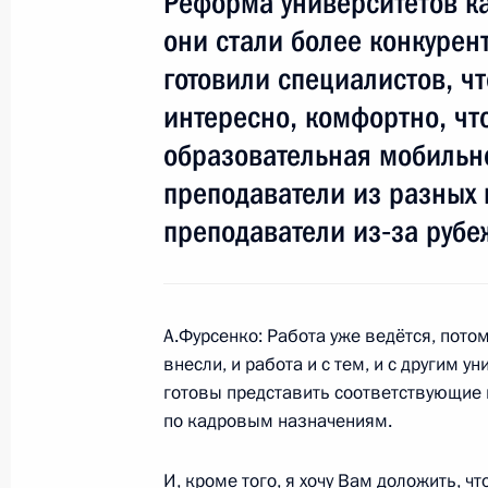
Реформа университетов ка
Статья Дмитрия Медведева «Роль Р
они стали более конкурен
период»
готовили специалистов, ч
13 ноября 2009 года, 21:00
интересно, комфортно, чт
образовательная мобильн
преподаватели из разных 
Дмитрий Медведев поручил Миноб
по ликвидации последствий чрезвы
преподаватели из‑за рубе
в Ульяновске
13 ноября 2009 года, 20:45
А.Фурсенко: Работа уже ведётся, потом
внесли, и работа и с тем, и с другим
Перечень поручений по итогам По
готовы представить соответствующие 
Собранию будет подписан до конца
по кадровым назначениям.
13 ноября 2009 года, 16:00
Москва, Внуков
И, кроме того, я хочу Вам доложить, ч