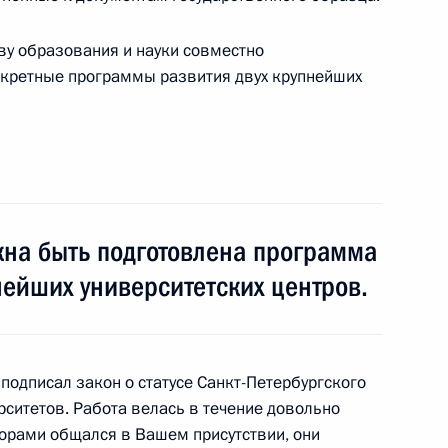
ву образования и науки совместно
нкретные программы развития двух крупнейших
аммита АТЭС в Сингапуре
10
жна быть подготовлена программа
нейших университетских центров.
овить причины инцидента
2
я подписал закон о статусе Санкт-Петербургского
рситетов. Работа велась в течение довольно
торами общался в Вашем присутствии, они
Нгуен Минь Чиетом
1