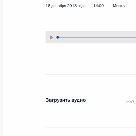
18 декабря 2018 года
14:00
Москва
26 декабря 2018 года
Аудио, 10 мин.
Владимир Путин в преддверии
Нового года по традиции провёл
встречу с членами Правительства.
Большая пресс-конференци
Загрузить аудио
mp3,
Владимира Путина
20 декабря 2018 года
Аудио, 4 ч.