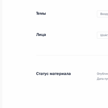
Темы
Воор
Заседание коллегии
Министерства обороны
Лица
Шойг
18 декабря 2018 года
Аудио, 24 мин.
Владимир Путин принял участие
в расширенном заседании
Статус материала
Опублик
коллегии Министерства обороны.
Дата пу