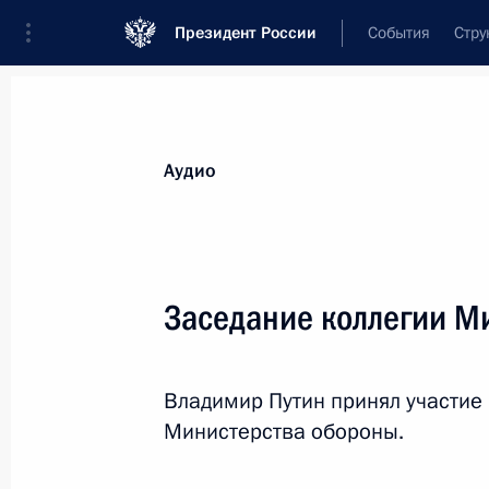
Президент России
События
Стру
Видеозаписи
Фотографии
Аудиозапи
Все материалы
Выступления
Совещан
Аудио
Показа
Заседание коллегии М
Встреча с членами
Владимир Путин принял участие
Правительства
Министерства обороны.