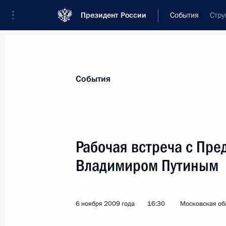
Президент России
События
Стру
Президент
Администрация
Государст
Новости
Стенограммы
Поездки
Те
События
Показа
Рабочая встреча с Пре
Владимиром Путиным
Президент подписал закон, измен
для кандидатов в депутаты местно
9 ноября 2009 года, 13:30
6 ноября 2009 года
16:30
Московская обл