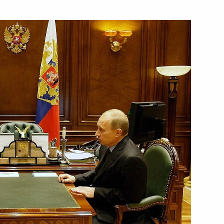
конституционный закон
утствии»
еляющий порядок
ужённых Сил за рубежом
зи и массовых коммуникаций
1