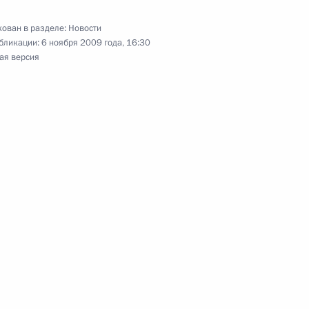
ован в разделе:
Новости
бликации:
6 ноября 2009 года, 16:30
ая версия
гель»
4
ть, Горки
 Совета Безопасности
1
ть, Горки