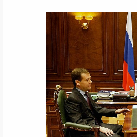
Президент подписал Федеральный 
«О Дисциплинарном судебном прис
9 ноября 2009 года, 13:20
Президент подписал закон, опред
оперативного использования Воор
9 ноября 2009 года, 13:00
Рабочая встреча с Министром свя
Игорем Щёголевым
9 ноября 2009 года, 12:30
Москва, Кремль