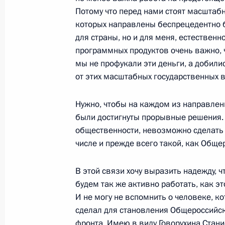
28 ноября 2018 года, среда
Потому что перед нами стоят масштаб
которых направлены беспрецедентно б
30 ноября – 1 декабря Владимир П
для страны, но и для меня, естественн
в саммите «Группы двадцати» в Арг
программных продуктов очень важно, 
28 ноября 2018 года, 17:00
мы не профукали эти деньги, а добил
от этих масштабных государственных 
Совещание с членами Правительст
Нужно, чтобы на каждом из направлен
были достигнуты прорывные решения. 
28 ноября 2018 года, 17:00
Московская обл
общественности, невозможно сделать 
числе и прежде всего такой, как Обще
Инвестиционный форум «Россия зо
В этой связи хочу выразить надежду, ч
будем так же активно работать, как эт
28 ноября 2018 года, 15:15
Москва
И не могу не вспомнить о человеке, к
сделал для становления Общероссийс
фронта. Имею в виду Говорухина Стан