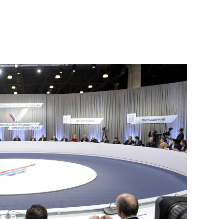
Китай
7
9м
 двадцати»
Эммануэлем Макроном
3
 двадцати»
5