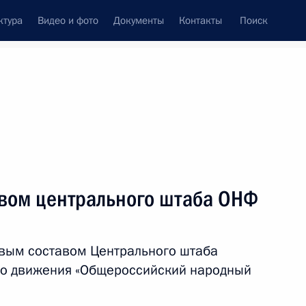
ктура
Видео и фото
Документы
Контакты
Поиск
венный Совет
Совет Безопасности
Комиссии и советы
леграммы
Сведения о Президенте
ноябрь, 2018
ть следующие материалы
авом центрального штаба ОНФ
Цзиньпином
4
овым составом Центрального штаба
о движения «Общероссийский народный