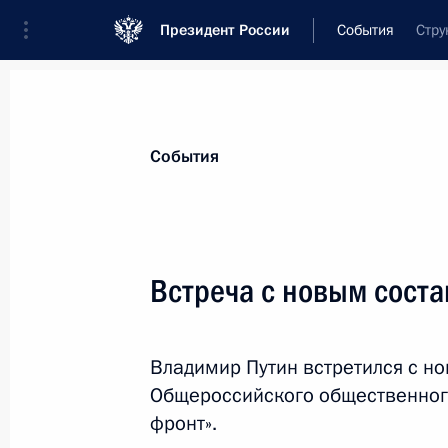
Президент России
События
Стру
Президент
Администрация
Государст
Новости
Стенограммы
Поездки
Те
События
Показа
Встреча с новым сост
Встреча с Председателем КНР Си 
Владимир Путин встретился с н
1 декабря 2018 года, 00:45
Буэнос-Айрес
Общероссийского общественног
фронт».