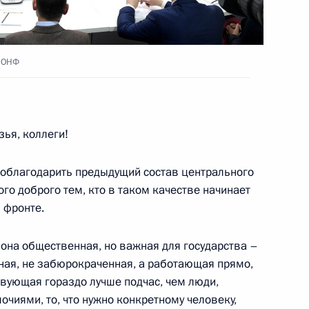
а ОНФ
8
9м
зья, коллеги!
у
3
 поблагодарить предыдущий состав центрального
ого доброго тем, кто в таком качестве начинает
 фронте.
: она общественная, но важная для государства –
нная, не забюрокраченная, а работающая прямо,
оссийской Федерации
2
4м
твующая гораздо лучше подчас, чем люди,
чиями, то, что нужно конкретному человеку,
асть, Ново-Огарёво