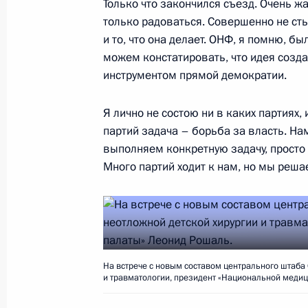
Только что закончился съезд. Очень жа
Телефонный разговор с Федераль
только радоваться. Совершенно не сты
Ангелой Меркель
и то, что она делает. ОНФ, я помню, б
27 ноября 2018 года, 00:30
можем констатировать, что идея созд
инструментом прямой демократии.
26 ноября 2018 года, понедельник
Я лично не состою ни в каких партиях,
партий задача – борьба за власть. На
Встреча с главой Кировской облас
выполняем конкретную задачу, просто у
26 ноября 2018 года, 14:15
Москва, Кремль
Много партий ходит к нам, но мы реш
23 ноября 2018 года, пятница
Расширенное заседание президиума
На встрече с новым составом центрального штаба
и травматологии, президент «Национальной меди
23 ноября 2018 года, 15:30
Ялта