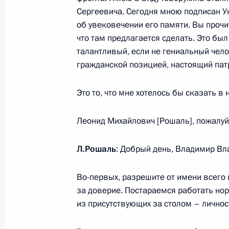
Телефонный разговор с Президент
Сергеевича. Сегодня мною подписан У
Эрдоганом
об увековечении его памяти. Вы прочит
28 ноября 2018 года, 13:20
что там предлагается сделать. Это был
талантливый, если не гениальный чело
гражданской позицией, настоящий пат
27 ноября 2018 года, вторник
Это то, что мне хотелось бы сказать в 
Заседание Совета по науке и обра
Леонид Михайлович [Рошаль], пожалуй
27 ноября 2018 года, 18:00
Л.Рошаль
: Добрый день, Владимир В
Вручение государственных наград
Во-первых, разрешите от имени всего
27 ноября 2018 года, 14:30
Москва, Кремль
за доверие. Постараемся работать но
из присутствующих за столом – личнос