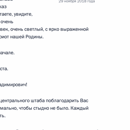
29 ноября 2018 года
ом Турции Реджепом Тайипом
каз
аете, увидите,
 очень
век, очень светлый, с ярко выраженной
риот нашей Родины.
начале.
зованию
:
10
ста.
ладимирович!
:
48
 центрального штаба поблагодарить Вас
рмально, чтобы стыдно не было. Каждый
ть.