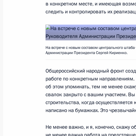
в конкретном месте, и имеющая возм
следить и контролировать их реализа
Съезд Общероссийского народного
29 ноября 2018 года, 14:30
Москва
На встрече с новым составом центрального штаба
Администрации Президента Сергей Кириенко.
Указ об увековечении памяти Стан
Общероссийский народный фронт созда
29 ноября 2018 года, 13:50
работе по конкретным направлениям. 
об этом упоминать, тем не менее скажу
свалок закрыто с вашим участием. Вы
Встреча с новым составом центра
строительства, когда осуществляется к
написано на бумажках. Это чрезвычай
29 ноября 2018 года, 13:45
Москва
Не менее важно, и я, конечно, скажу о
не менее важна работа на предстоящем