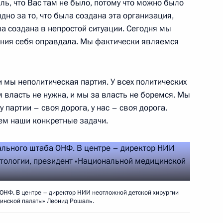
ль, что Вас там не было, потому что можно было
ным канцлером Германии
дно за то, что была создана эта организация,
ыла создана в непростой ситуации. Сегодня мы
ания себя оправдала. Мы фактически являемся
 и мы неполитическая партия. У всех политических
м власть не нужна, и мы за власть не боремся. Мы
ти Игорем Васильевым
3
 партии – своя дорога, у нас – своя дорога.
аем наши конкретные задачи.
 Государственного совета
14
6м
 ОНФ. В центре – директор НИИ неотложной детской хирургии
цинской палаты» Леонид Рошаль.