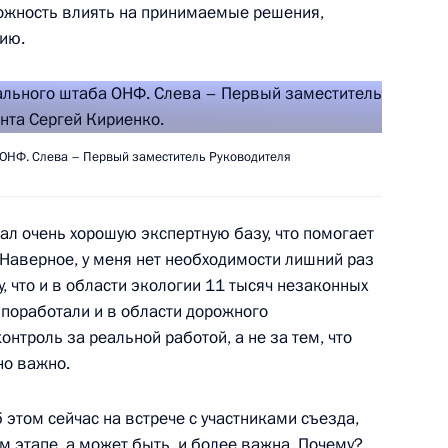
ожность влиять на принимаемые решения,
цию.
 фронта
8
5м
 ОНФ. Слева – Первый заместитель Руководителя
ислава Говорухина
л очень хорошую экспертную базу, что помогает
Наверное, у меня нет необходимости лишний раз
, что и в области экологии 11 тысяч незаконных
 поработали и в области дорожного
льного штаба ОНФ
10
15м
онтроль за реальной работой, а не за тем, что
но важно.
б этом сейчас на встрече с участниками съезда,
 этапе, а может быть, и более важна. Почему?