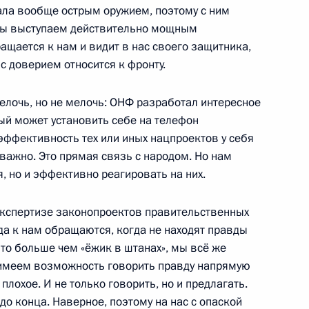
ала вообще острым оружием, поэтому с ним
Мы выступаем действительно мощным
ть предыдущие материалы
щается к нам и видит в нас своего защитника,
 с доверием относится к фронту.
елочь, но не мелочь: ОНФ разработал интересное
й может установить себе на телефон
эффективность тех или иных нацпроектов у себя
 важно. Это прямая связь с народом. Но нам
енно-Морского Флота
, но и эффективно реагировать на них.
экспертизе законопроектов правительственных
а к нам обращаются, когда не находят правды
 это больше чем «ёжик в штанах», мы всё же
 имеем возможность говорить правду напрямую
ные
Официальные
Правовая и
 плохое. И не только говорить, но и предлагать.
сетевые ресурсы
техническая
 до конца. Наверное, поэтому на нас с опаской
ссии
Президента России
информация