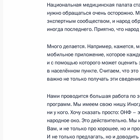
Национальная медицинская палата ст
нужно обращаться очень осторожно. 
Показа
экспертным сообществом, и народ обра
иногда последнего. Приятно, что народ
Много делается. Например, кажется, м
мобильное приложение, которое кажды
и с помощью которого может оценить 
в населённом пункте. Считаем, что это
Встреча с военнослужащими Во
важно не только получать эти сведения
26 июля 2026 года
Нами проводится большая работа по 
программ. Мы имеем свою нишу. Иногд
ни у кого. Хочу сказать просто: ОНФ –
народное око. Это действительно. Мы
Разделы сайта
Информацион
Вам, и не только про хорошее, но и про
Президента
ресурсы
И не только предлагать, но и доводить
России
Президента Ро