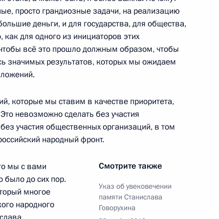
ные, просто грандиозные задачи, на реализацию
ольшие деньги, и для государства, для общества,
утин примет участие
о, как для одного из инициаторов этих
ентине
чтобы всё это прошло должным образом, чтобы
ись значимых результатов, которых мы ожидаем
вложений.
ва
ий, которые мы ставим в качестве приоритета,
8
47м
Это невозможно сделать без участия
асть, Ново-Огарёво
без участия общественных организаций, в том
российский народный фронт.
вёт!»
10
58м
Смотрите также
то мы с вами
о было до сих пор.
Указ об увековечении
оторый многое
памяти Станислава
кого народного
Говорухина
ислава