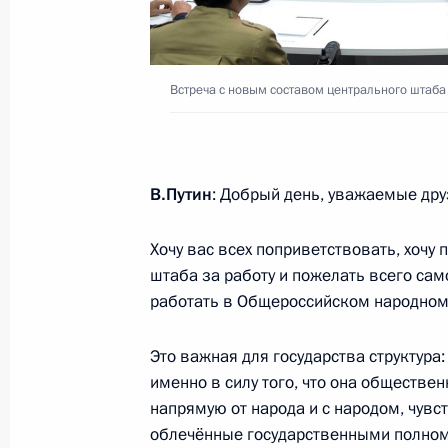
30 ноября 2018 года, 21:00
Буэнос-Айрес
Встреча с новым составом центрального штаб
Встреча лидеров БРИКС
30 ноября 2018 года, 16:45
Буэнос-Айрес
В.Путин
: Добрый день, уважаемые дру
Владимир Путин прибыл в Аргентин
Хочу вас всех поприветствовать, хочу
30 ноября 2018 года, 14:45
Буэнос-Айрес
штаба за работу и пожелать всего сам
работать в Общероссийском народном
Это важная для государства структура
29 ноября 2018 года, четверг
именно в силу того, что она обществе
Заседание Совета Безопасности Р
напрямую от народа и с народом, чувс
облечённые государственными полномо
29 ноября 2018 года, 15:40
Московская обл