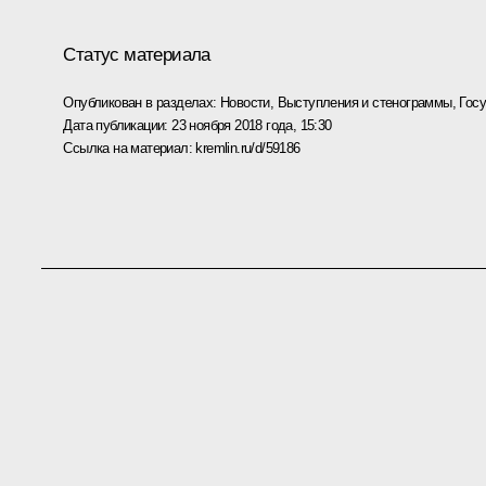
Статус материала
Опубликован в разделах:
Новости
,
Выступления и стенограммы
,
Гос
Дата публикации:
23 ноября 2018 года, 15:30
Ссылка на материал:
kremlin.ru/d/59186