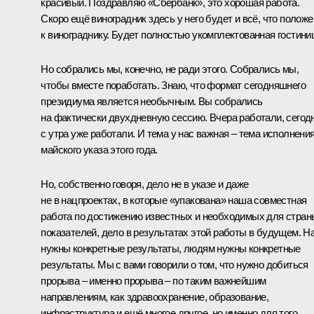
красивый. Поздравляю «Сбербанк», это хорошая работа.
Скоро ещё виноградник здесь у него будет и всё, что положе
к винограднику. Будет полностью укомплектованная гостини
Но собрались мы, конечно, не ради этого. Собрались мы,
чтобы вместе поработать. Знаю, что формат сегодняшнего
президиума является необычным. Вы собрались
на фактически двухдневную сессию. Вчера работали, сегод
с утра уже работали. И тема у нас важная – тема исполнени
майского указа этого года.
Но, собственно говоря, дело не в указе и даже
не в нацпроектах, в которые «упакована» наша совместная
работа по достижению известных и необходимых для стран
показателей, дело в результатах этой работы в будущем. Н
нужны конкретные результаты, людям нужны конкретные
результаты. Мы с вами говорили о том, что нужно добиться
прорыва – именно прорыва – по таким важнейшим
направлениям, как здравоохранение, образование,
инфраструктура и ещё многое другое, но именно для того,