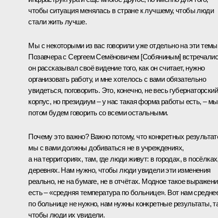
чтобы ситуация менялась в стране к лучшему, чтобы люди
стали жить лучше.
Мы с некоторыми из вас говорили уже отдельно на эти темы
Позавчера с Сергеем Семёновичем [Собяниным] встречалис
он рассказывал своё видение того, как он считает, нужно
организовать работу, и мне хотелось с вами обязательно
увидеться, поговорить. Это, конечно, не весь губернаторский
корпус, но президиум – у нас такая форма работы есть, – мы
потом будем говорить со всеми остальными.
Почему это важно? Важно потому, что конкретных результат
мы с вами должны добиваться не в учреждениях,
а на территориях, там, где люди живут: в городах, в посёлках
деревнях. Нам нужно, чтобы люди увидели эти изменения
реально, не на бумаге, не в отчётах. Модное такое выражен
есть – «средняя температура по больнице». Вот нам средне
по больнице не нужно, нам нужны конкретные результаты, та
чтобы люди их увидели.