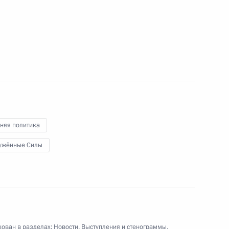
узьме Минину и Дмитрию
8
 площадь
тво»
няя политика
13
3м
ужённые Силы
альных проектов
7
29м
ован в разделах:
Новости
,
Выступления и стенограммы
,