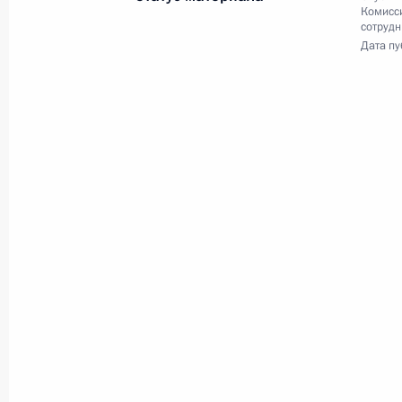
Комисс
сотрудн
Торжественное мероприятие по слу
Дата пу
2 ноября 2018 года, 17:20
Москва, Театр Ро
Заявления для прессы по итогам р
переговоров
2 ноября 2018 года, 16:00
Москва, Кремль
Российско-кубинские переговоры
2 ноября 2018 года, 15:50
Москва, Кремль