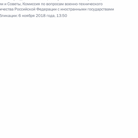
ии и Советы
,
Комиссия по вопросам военно-технического
ичества Российской Федерации с иностранными государствами
чаю 100-летия ГРУ
бликации:
6 ноября 2018 года, 13:50
11
ссийской Армии
оссийско-кубинских
3
11м
13