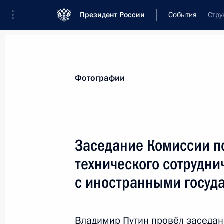
Президент России
События
Стру
Президент
Администрация
Государст
Новости
Стенограммы
Поездки
Те
Фотографии
Показа
Заседание Комиссии п
технического сотрудни
6 ноября 2018 года, вторник
с иностранными госуд
Совещание с постоянными членами
6 ноября 2018 года, 17:20
Москва, Кремль
Владимир Путин провёл заседан