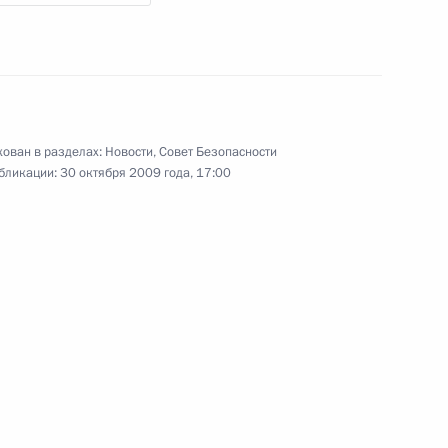
езопасности объектов
6
ован в разделах:
Новости
,
Совет Безопасности
бликации:
30 октября 2009 года, 17:00
а и композитора Александра
турга, прозаика, сценариста