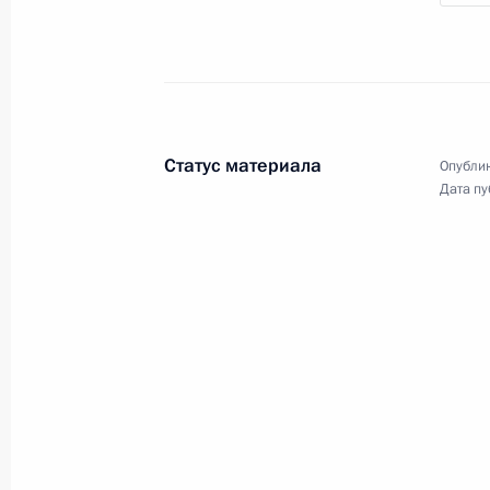
3 ноября 2009 года, 16:00
Москва
Совещание по вопросу состояния б
социального обслуживания
Статус материала
Опублик
Дата пу
3 ноября 2009 года, 15:00
Москва
Дмитрий Медведев поздравил певц
Градского с 60-летием
3 ноября 2009 года, 11:30
Дмитрий Медведев поздравил драма
Леонида Зорина с 85-летием