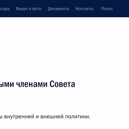
ктура
Видео и фото
Документы
Контакты
Поиск
венный Совет
Совет Безопасности
Комиссии и советы
леграммы
Сведения о Президенте
ноябрь, 2009
ть следующие материалы
ыми членами Совета
илетним юбилеем избрания
ркви – Верховным
рмян
 внутренней и внешней политики.