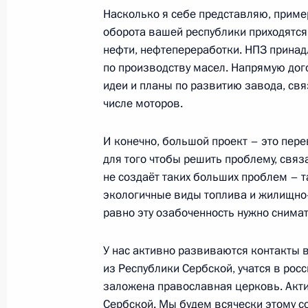
Насколько я себе представляю, приме
оборота вашей республики приходятся
нефти, нефтепереработки. НПЗ принад
3 октября состоятся переговоры В
по производству масел. Напрямую дого
с Федеральным канцлером Австрии
идеи и планы по развитию завода, свя
числе моторов.
2 октября 2018 года, 15:05
И конечно, большой проект – это пере
для того чтобы решить проблему, связ
3 октября Президент примет участ
не создаёт таких больших проблем – т
«Российская энергетическая недел
экологичные виды топлива и жилищно-
2 октября 2018 года, 15:00
равно эту озабоченность нужно снимат
У нас активно развиваются контакты 
из Республики Сербской, учатся в рос
Встреча с Президентом Сербии Ал
заложена православная церковь. Акти
2 октября 2018 года, 14:10
Москва, Кремль
Сербской. Мы будем всячески этому с