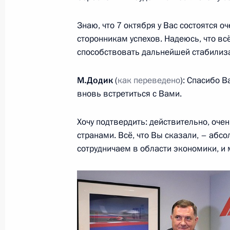
Знаю, что 7 октября у Вас состоятся 
1 октября 2018 года, понедельник
сторонникам успехов. Надеюсь, что всё
способствовать дальнейшей стабилиза
Встреча с главой РЖД Олегом Бел
1 октября 2018 года, 13:05
Московская обла
М.Додик
(
как переведено
): Спасибо 
вновь встретиться с Вами.
Хочу подтвердить: действительно, оч
2 октября Владимир Путин встрети
странами. Всё, что Вы сказали, – абсо
Александром Вучичем
сотрудничаем в области экономики, и 
1 октября 2018 года, 12:00
Поздравление Председателю КНР Си
годовщины образования Китайской