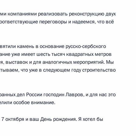
ими компаниями реализовать реконструкцию двух
оответствующие переговоры и надеемся, что всё
ы и независимости Абхазии
вятили камень в основание русско-сербского
вание уже имеет шесть тысяч квадратных метров
ея, выставок и для аналогичных мероприятий. Мы
итываем, что уже в следующем году строительство
ком Управления Президента
анных дел России господин Лавров, и для нас это
елили особое внимание.
о 7 октября и ваш День рождения. Я хотел бы
т должности начальника