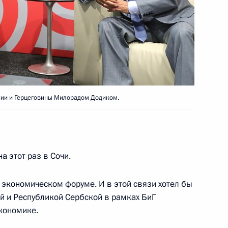
идента по приграничному
ва
6
29м
нии и Герцеговины Милорадом Додиком.
4
а этот раз в Сочи.
 экономическом форуме. И в этой связи хотел бы
ей и Республикой Сербской в рамках БиГ
экономике.
2