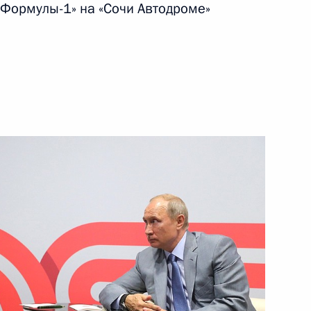
«Формулы-1» на «Сочи Автодроме»
3
 Совета Безопасности
4
2м
ом Управления Президента