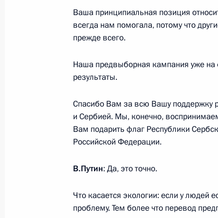
Управления Президента по внешней
Ваша принципиальная позиция относит
29 сентября 2018 года, 13:40
всегда нам помогала, потому что друг
прежде всего.
Соболезнования Президенту Индо
Наша предвыборная кампания уже на 
результаты.
29 сентября 2018 года, 13:10
Спасибо Вам за всю Вашу поддержку 
и Сербией. Мы, конечно, воспринимаем
28 сентября 2018 года, пятница
Вам подарить флаг Республики Сербско
Российской Федерации.
Встреча с Президентом Таджикист
28 сентября 2018 года, 15:10
Душанбе
В.Путин
: Да, это точно.
Что касается экологии: если у людей е
Встреча с Президентом Киргизии
проблему. Тем более что перевод пред