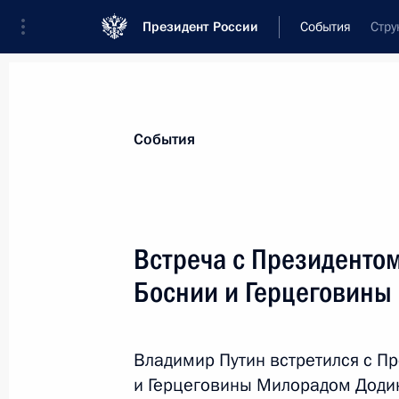
Президент России
События
Стру
Президент
Администрация
Государст
Новости
Стенограммы
Поездки
Те
События
Показа
Встреча с Президенто
Боснии и Герцеговины
Поздравление руководству ФРГ с Д
3 октября 2018 года, 12:00
Владимир Путин встретился с П
и Герцеговины Милорадом Додик