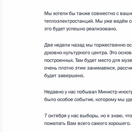
30 сентября 2018 года, 16:00
Сочи
Мы хотели бы также совместно с ваш
теплоэлектростанций. Мы уже ведём с
это будет успешно реализовано.
Поздравление по случаю Дня побед
30 сентября 2018 года, 10:10
Две недели назад мы торжественно ос
духовно-культурного центра. Это осно
построенных. Там будет место для муз
29 сентября 2018 года, суббота
очень плотно этим занимаемся, рассч
будет завершено.
Игорь Неверов назначен начальни
по внешней политике
Недавно у нас побывал Министр иностр
29 сентября 2018 года, 13:50
было особое событие, которому мы уд
7 октября у нас выборы, но я знаю, чт
пожелать Вам всего самого хорошего.
Александр Манжосин освобождён о