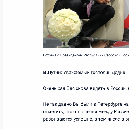
Подписан Указ об Управлении През
сотрудничеству
2 октября 2018 года, 19:20
Совещание с членами Правительст
Встреча с Президентом Республики Сербской Бос
2 октября 2018 года, 18:00
Москва, Кремль
В.Путин
: Уважаемый господин Додик!
Встреча с Вадимом Шумковым
Очень рад Вас снова видеть в России, н
2 октября 2018 года, 17:30
Москва, Кремль
Не так давно Вы были в Петербурге на
отметить, что отношения между Росси
Встреча с Игорем Артамоновым
развиваются успешно, в том числе в 
2 октября 2018 года, 17:25
Москва, Кремль