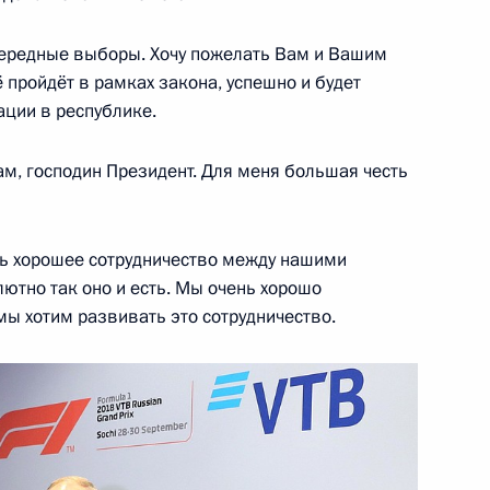
очередные выборы. Хочу пожелать Вам и Вашим
 пройдёт в рамках закона, успешно и будет
ции в республике.
озёровым
4
сть, Ново-Огарёво
Вам, господин Президент. Для меня большая честь
ень хорошее сотрудничество между нашими
тся с Президентом Сербии
лютно так оно и есть. Мы очень хорошо
мы хотим развивать это сотрудничество.
 Цзиньпину по случаю 69-й
 Народной Республики