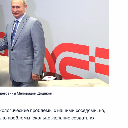
ойск
ье
 Сербской Боснии
2
м
ерцеговины Милорадом Додиком.
кологические проблемы с нашими соседями, но,
лько проблемы, сколько желание создать их
ормулы-1»
8