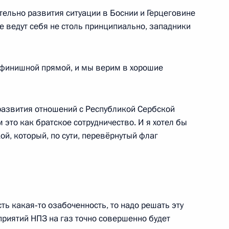
 политике
ельно развития ситуации в Боснии и Герцеговине
ие ведут себя не столь принципиально, западники
незии Джоко Видодо
финишной прямой, и мы верим в хорошие
развития отношений с Республикой Сербской
 это как братское сотрудничество. И я хотел бы
й, который, по сути, перевёрнутый флаг
ана Эмомали Рахмоном
6
сть какая‑то озабоченность, то надо решать эту
 Сооронбаем Жээнбековым
5
приятий НПЗ на газ точно совершенно будет