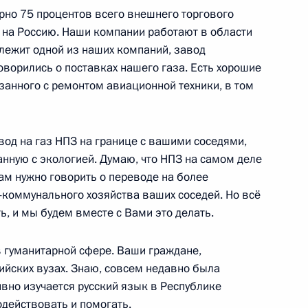
рно 75 процентов всего внешнего торгового
 на Россию. Наши компании работают в области
лежит одной из наших компаний, завод
ладимира Путина
ворились о поставках нашего газа. Есть хорошие
 Себастианом Курцем
занного с ремонтом авиационной техники, в том
вод на газ НПЗ на границе с вашими соседями,
анную с экологией. Думаю, что НПЗ на самом деле
ие в международном форуме
ам нужно говорить о переводе на более
я»
коммунального хозяйства ваших соседей. Но всё
ь, и мы будем вместе с Вами это делать.
в гуманитарной сфере. Ваши граждане,
сийских вузах. Знаю, совсем недавно была
ександром Вучичем
6
вно изучается русский язык в Республике
одействовать и помогать.