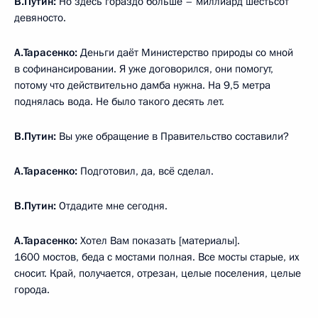
В.Путин:
Но здесь гораздо больше – миллиард шестьсот
девяносто.
А.Тарасенко:
Деньги даёт Министерство природы со мной
в софинансировании. Я уже договорился, они помогут,
потому что действительно дамба нужна. На 9,5 метра
поднялась вода. Не было такого десять лет.
В.Путин:
Вы уже обращение в Правительство составили?
А.Тарасенко:
Подготовил, да, всё сделал.
В.Путин:
Отдадите мне сегодня.
А.Тарасенко:
Хотел Вам показать [материалы].
1600 мостов, беда с мостами полная. Все мосты старые, их
сносит. Край, получается, отрезан, целые поселения, целые
города.