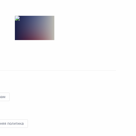
Встреча с Президентом Ирана
Хасаном Рухани и Президентом
Турции Реджепом Тайипом
Эрдоганом
7 сентября 2018 года
6 фото
нам
няя политика