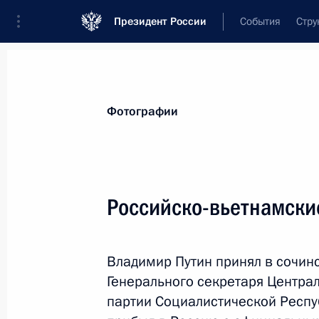
Президент России
События
Стру
Видеозаписи
Фотографии
Аудиозапи
Все материалы
Поездки
Совещания, 
Фотографии
Показа
Российско-вьетнамски
Рабочая поездка в Пр
Владимир Путин принял в сочин
Восточный экономиче
Генерального секретаря Центра
партии Социалистической Респу
10 − 12 сентября 2018 года
Владивосто