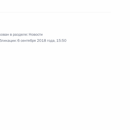
льного центра «Сириус»
ован в разделе:
Новости
бликации:
6 сентября 2018 года, 15:50