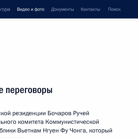
ктура
Видео и фото
Документы
Контакты
Поиск
си
встречи
Церемонии
сентябрь, 2018
ть следующие материалы
е переговоры
иморский край. Четвёртый
ской резиденции Бочаров Ручей
ский форум
льного комитета Коммунистической
блики Вьетнам Нгуен Фу Чонга, который
к, Большой Камень
144 фото