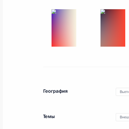
Визит в Иран
7 сентября 2018 года
12 фото
География
Вьет
Темы
Внеш