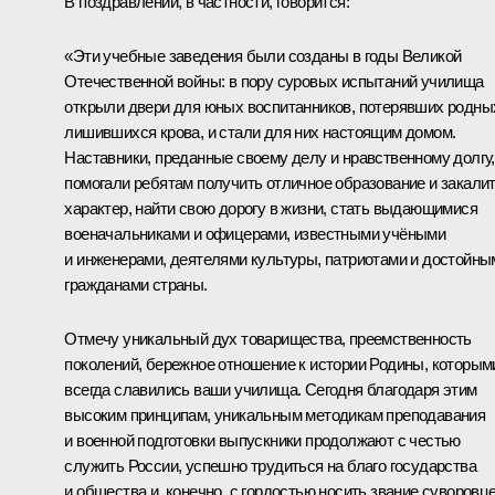
В поздравлении, в частности, говорится:
«Эти учебные заведения были созданы в годы Великой
Отечественной войны: в пору суровых испытаний училища
открыли двери для юных воспитанников, потерявших родны
лишившихся крова, и стали для них настоящим домом.
Наставники, преданные своему делу и нравственному долгу,
помогали ребятам получить отличное образование и закали
характер, найти свою дорогу в жизни, стать выдающимися
военачальниками и офицерами, известными учёными
и инженерами, деятелями культуры, патриотами и достойны
гражданами страны.
Отмечу уникальный дух товарищества, преемственность
поколений, бережное отношение к истории Родины, которым
всегда славились ваши училища. Сегодня благодаря этим
высоким принципам, уникальным методикам преподавания
и военной подготовки выпускники продолжают с честью
служить России, успешно трудиться на благо государства
и общества и, конечно, с гордостью носить звание суворовц