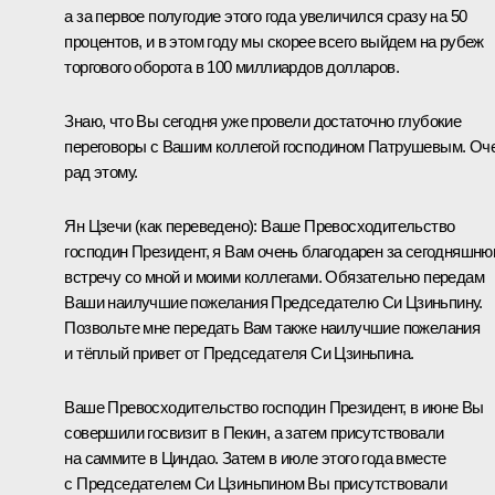
а за первое полугодие этого года увеличился сразу на 50
процентов, и в этом году мы скорее всего выйдем на рубеж
торгового оборота в 100 миллиардов долларов.
Знаю, что Вы сегодня уже провели достаточно глубокие
переговоры с Вашим коллегой господином Патрушевым. Оч
рад этому.
Ян Цзечи
(как переведено)
: Ваше Превосходительство
господин Президент, я Вам очень благодарен за сегодняшн
встречу со мной и моими коллегами. Обязательно передам
Ваши наилучшие пожелания Председателю Си Цзиньпину.
Позвольте мне передать Вам также наилучшие пожелания
и тёплый привет от Председателя Си Цзиньпина.
Ваше Превосходительство господин Президент, в июне Вы
совершили госвизит в Пекин, а затем присутствовали
на саммите в Циндао. Затем в июле этого года вместе
с Председателем Си Цзиньпином Вы присутствовали