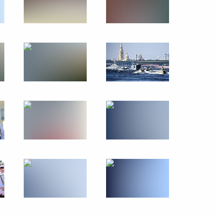
анкт-Петербурге
42
5м
о-морского парада
 тренерам сборной России
30
18м