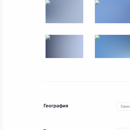
Торжества по случаю 1030-летия к
28 июля 2018 года, 13:30
Москва
27 июля 2018 года, пятница
Пресс-конференция по итогам сам
27 июля 2018 года, 15:40
Йоханнесбург
Второй день саммита БРИКС
27 июля 2018 года, 14:00
Йоханнесбург
География
Санк
Встреча лидеров БРИКС с главами