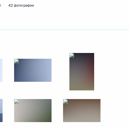
г
42 фотографии
ецкого автономного округа
2
ом Южной Осетии Анатолием