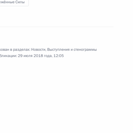
ужённые Силы
м стратегического
2
ован в разделах:
Новости
,
Выступления и стенограммы
бликации:
29 июля 2018 года, 12:05
дии Нарендрой Моди
5