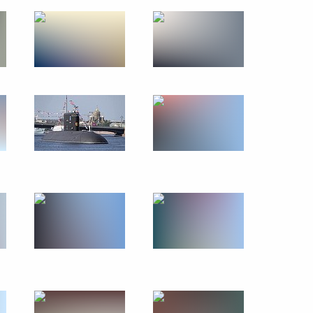
оярского края Александром
1
кого Флота
2
3м
орского училища
11