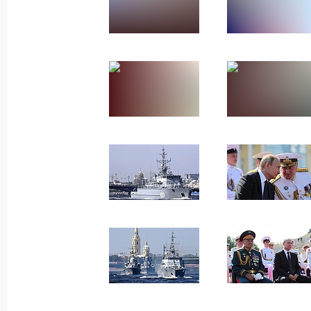
Главный военно-морской парад в С
29 июля 2018 года, 12:05
Санкт-Петербург
28 июля 2018 года, суббота
Указ о проведении Главного военн
28 июля 2018 года, 17:45
Вручение госнаград спортсменам и
по футболу
28 июля 2018 года, 14:30
Москва, Кремль