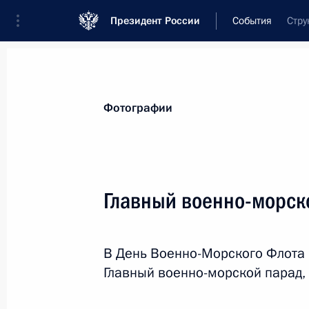
Президент России
События
Стру
Президент
Администрация
Государст
Новости
Стенограммы
Поездки
Те
Фотографии
Показа
Главный военно-морско
1 августа 2018 года, среда
В День Военно-Морского Флота
Рабочая встреча с губернатором Ч
Главный военно-морской парад,
Романом Копиным
1 августа 2018 года, 13:30
Москва, Кремль