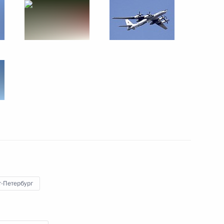
рещения Руси
6
5м
мита БРИКС
4
21м
13
т-Петербург
 делегаций приглашённых
11
6м