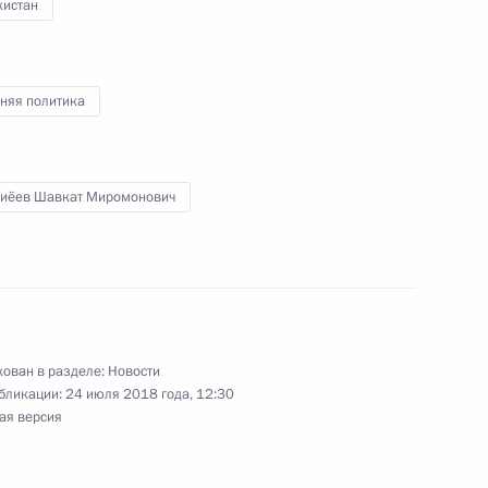
кистан
няя политика
иёев Шавкат Миромонович
тит ЮАР для участия
ахалинской области Олегом
ован в разделе:
Новости
2
бликации:
24 июля 2018 года, 12:30
ая версия