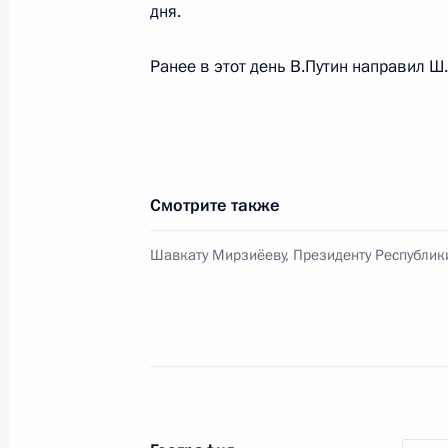
дня.
26 июля 2018 года, 15:00
Ранее в этот день В.Путин направил 
Владимир Путин прибыл в ЮАР для 
БРИКС
26 июля 2018 года, 10:30
Смотрите также
Шавкату Мирзиёеву, Президенту Республик
25 июля 2018 года, среда
Совещание с постоянными членами
25 июля 2018 года, 20:50
Московская облас
Рабочая встреча с губернатором Х