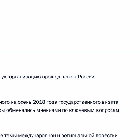
 Маурисио Макри
6
ирилом Рамафозой
7
чную организацию прошедшего в России
22
ого на осень 2018 года государственного визита
еры обменялись мнениями по ключевым вопросам
аккредитованных на участие
ённых празднованию Дня
ые темы международной и региональной повестки