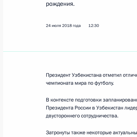
Встреча с Президентом Аргентины
рождения.
26 июля 2018 года, 18:30
Йоханнесбург
24 июля 2018 года
12:30
Переговоры с Президентом ЮАР С
26 июля 2018 года, 17:30
Йоханнесбург
Президент Узбекистана отметил отли
Первый день саммита БРИКС
чемпионата мира по футболу.
26 июля 2018 года, 16:00
Йоханнесбург
В контексте подготовки запланированн
Президента России в Узбекистан лид
двустороннего сотрудничества.
Опубликован список журналистов, 
в освещении мероприятий, посвящ
Затронуты также некоторые актуальн
Военно-Морского Флота