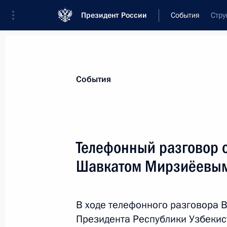
Президент России
События
Стру
Президент
Администрация
Государст
Новости
Стенограммы
Поездки
Те
События
Показа
Телефонный разговор 
Шавкатом Мирзиёевы
Встреча с Президентом Анголы Жоа
26 июля 2018 года, 19:45
Йоханнесбург
В ходе телефонного разговора 
Президента Республики Узбеки