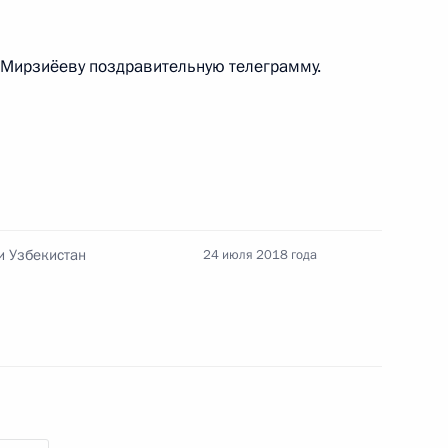
Ш.Мирзиёеву поздравительную телеграмму.
участия в Десятом саммите
5
и Узбекистан
24 июля 2018 года
 Совета Безопасности
4
ть, Ново-Огарёво
абаровского края Вячеславом
2