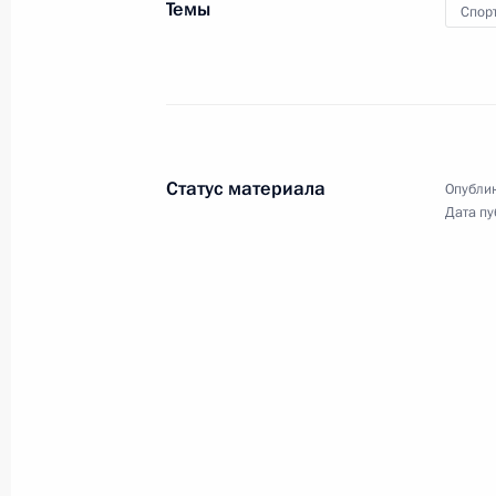
Темы
Спор
16 июля 2018 года
Хельсинки
Вид
Статус материала
Опублик
Дата пу