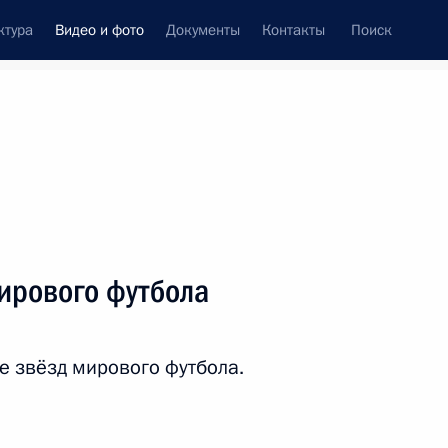
ктура
Видео и фото
Документы
Контакты
Поиск
си
ия, встречи
Встречи со СМИ
июль, 2018
ть следующие материалы
ирового футбола
Совещание послов
е звёзд мирового футбола.
и постоянных
представителей России