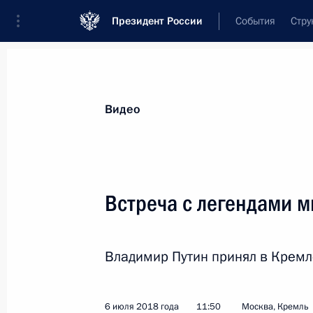
Президент России
События
Стру
Видеозаписи
Фотографии
Аудиозапи
Все материалы
Выступления
Совещан
Видео
Показа
Встреча с легендами м
Беседа с волонтёрами
Владимир Путин принял в Кремл
чемпионата мира по футболу
2018 года
6 июля 2018 года
11:50
Москва, Кремль