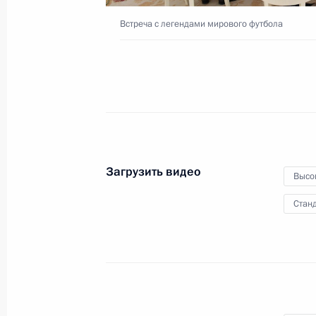
Встреча с легендами мирового футбола
18 июля 2018 года
Видео, 6 мин.
Загрузить видео
Высо
Станд
Саммит Россия–США