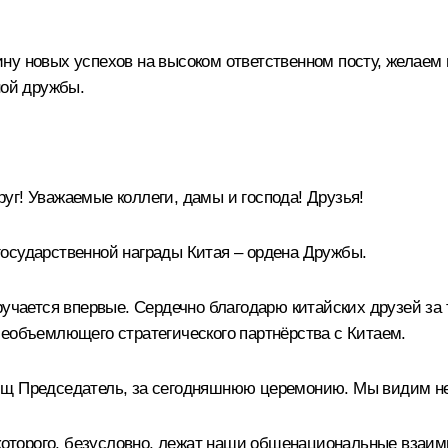
ну новых успехов на высоком ответственном посту, желаем
ной дружбы.
уг! Уважаемые коллеги, дамы и господа! Друзья!
осударственной награды Китая – ордена Дружбы.
ручается впервые. Сердечно благодарю китайских друзей за 
сеобъемлющего стратегического партнёрства с Китаем.
щ Председатель, за сегодняшнюю церемонию. Мы видим не то
 которого, безусловно, лежат наши общенациональные взаим