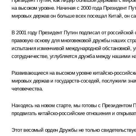
Президент Путин, как лидер большой державы с миров
на высоком уровне. Начиная с 2000 года Президент Пу
мировых держав он больше всех посещал Китай, он са
В 2001 году Президент Путин подписал от российской
правовую основу для многовековой дружбы наших стр
испытания изменчивой международной обстановкой, ук
сотрудничестве, углубляется дружба между нашими н
Развивающиеся на высоком уровне китайско-российск
мировых держав и государств-соседей, послужили зн
человечества.
Находясь на новом старте, мы готовы с Президентом 
продвигать китайско-российские отношения и открыва
Этот весомый орден Дружбы не только свидетельствуе