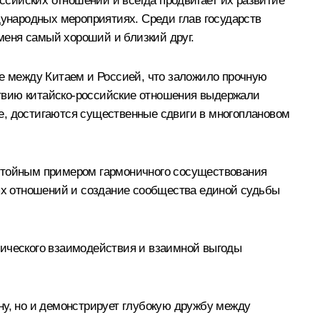
сийских отношений и всегда продвигает их развитие
дународных мероприятиях. Среди глав государств
меня самый хороший и близкий друг.
ве между Китаем и Россией, что заложило прочную
ствию китайско-российские отношения выдержали
е, достигаются существенные сдвиги в многоплановом
остойным примером гармоничного сосуществования
ых отношений и создание сообщества единой судьбы
гического взаимодействия и взаимной выгоды
ну, но и демонстрирует глубокую дружбу между