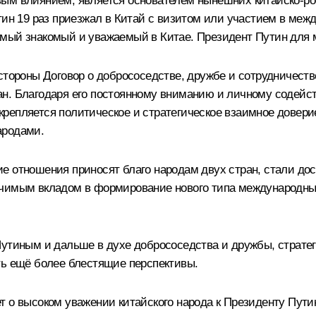
ым влиянием, является основателем нынешних китайско-рос
тин 19 раз приезжал в Китай с визитом или участием в меж
мый знакомый и уважаемый в Китае. Президент Путин для 
 стороны Договор о добрососедстве, дружбе и сотрудничест
ан. Благодаря его постоянному вниманию и личному содей
репляется политическое и стратегическое взаимное довери
ародами.
ие отношения приносят благо народам двух стран, стали д
ачимым вкладом в формирование нового типа международн
Путиным и дальше в духе добрососедства и дружбы, страте
ть ещё более блестящие перспективы.
т о высоком уважении китайского народа к Президенту Пути