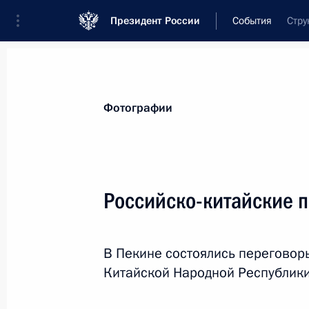
Президент России
События
Стру
Президент
Администрация
Государст
Новости
Стенограммы
Поездки
Те
Фотографии
Показа
Российско-китайские 
Заседание 68-го конгресса ФИФА
В Пекине состоялись переговор
13 июня 2018 года, 11:20
Москва
Китайской Народной Республики