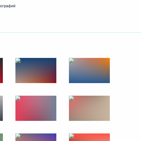
тографий
 в заседании 68-го конгресса
 (FIFA)
6
3м
 Российской Федерации
20
53м