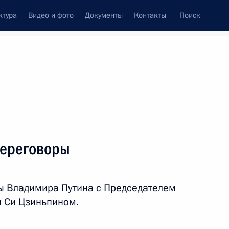
ктура
Видео и фото
Документы
Контакты
Поиск
венный Совет
Совет Безопасности
Комиссии и советы
леграммы
Сведения о Президенте
июнь, 2018
ть следующие материалы
переговоры
6
8м
ы Владимира Путина с Председателем
 Си Цзиньпином.