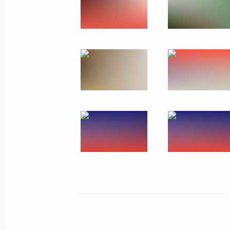
10 июня 2018 года, воскресенье
Владимир Путин ответил на вопрос
10 июня 2018 года, 09:30
Циндао
Саммит Шанхайской организации с
10 июня 2018 года, 09:00
Циндао
9 июня 2018 года, суббота
Встреча с Председателем КНР Си 
Монголии Халтмагийн Баттулгой
9 июня 2018 года, 15:00
Циндао