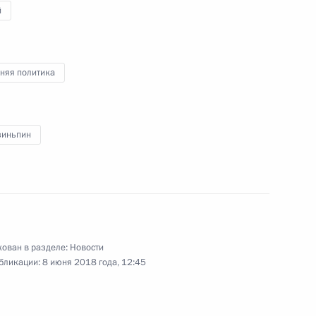
й
ом Украины Петром
няя политика
зиньпин
алтмагийн Баттулгой
3
ном Рухани
4
ован в разделе:
Новости
бликации:
8 июня 2018 года, 12:45