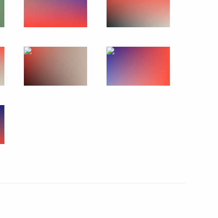
ы журналистов
7
19м
отрудничества
8
7м
Цзиньпином и Президентом
5