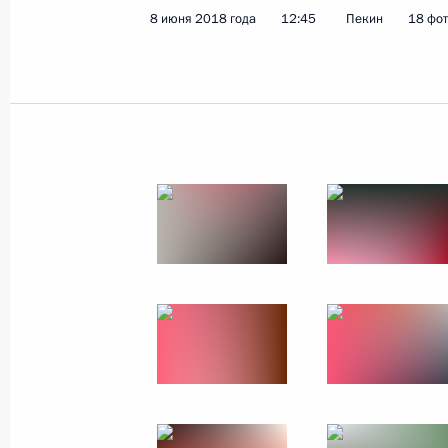
12 июня 2018 года, вторник
8 июня 2018 года
12:45
Пекин
18 фо
13 июня Президент примет участие
Международной федерации футбола
12 июня 2018 года, 15:00
Приём по случаю Дня России
12 июня 2018 года, 14:00
Москва, Кремль
Вручение государственных премий
12 июня 2018 года, 13:00
Москва, Кремль