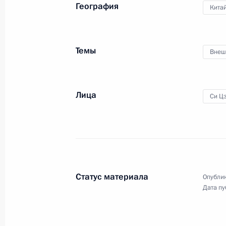
География
Кита
Телефонный разговор с Президент
Порошенко
Темы
Внеш
9 июня 2018 года, 14:45
Лица
Си Ц
Встреча с Президентом Монголии Х
9 июня 2018 года, 14:00
Циндао
Встреча с Президентом Ирана Хаса
Статус материала
Опублик
9 июня 2018 года, 10:45
Циндао
Дата пу