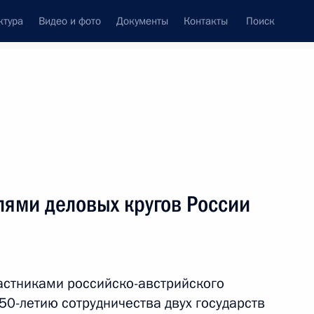
ктура
Видео и фото
Документы
Контакты
Поиск
венный Совет
Совет Безопасности
Комиссии и советы
леграммы
Сведения о Президенте
июнь, 2018
ть следующие материалы
лями деловых кругов России
 итогам «Прямой линии»
3
8м
частниками российско-австрийского
50-летию сотрудничества двух государств