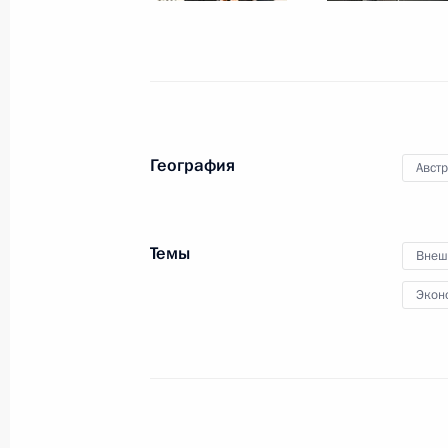
Встреча с представителями деловых
5 июня 2018 года, 21:25
Вена
География
Авст
Возложение венка к памятнику сов
освободителям
Темы
5 июня 2018 года, 20:15
Вена
Внеш
Экон
Переговоры с канцлером Австрии 
5 июня 2018 года, 18:30
Вена