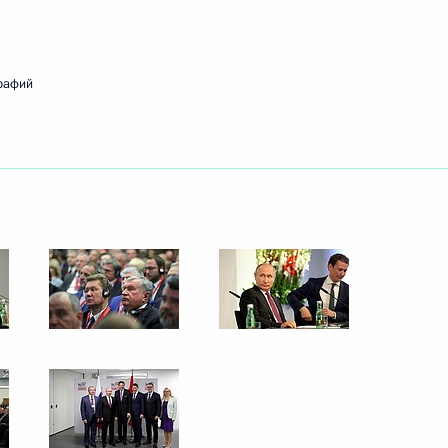
ным
:
30
рафий
3
31м
 искусств
7
5м