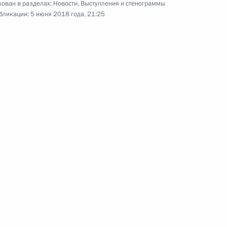
ован в разделах:
Новости
,
Выступления и стенограммы
и Александром Ван дер
16
22м
бликации:
5 июня 2018 года, 21:25
2
у ORF
3
53м