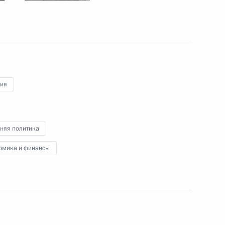
 кругов России и Австрии
7
7м
рия
етским воинам-
5
няя политика
омика и финансы
Себастианом Курцем
10
10м