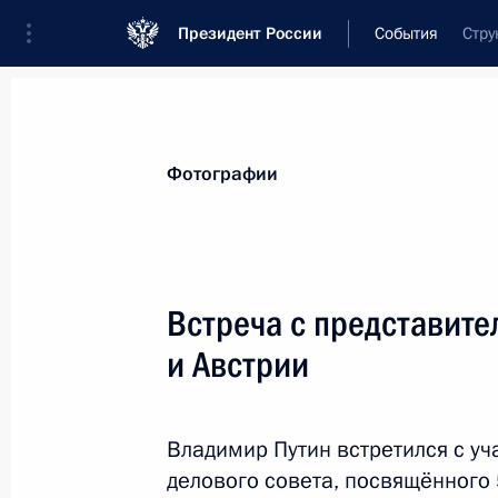
Президент России
События
Стру
Президент
Администрация
Государст
Новости
Стенограммы
Поездки
Те
Фотографии
Показа
Встреча с представите
и Австрии
7 июня 2018 года, четверг
Ответы на вопросы журналистов по
Владимир Путин встретился с у
7 июня 2018 года, 16:45
Москва
делового совета, посвящённого 