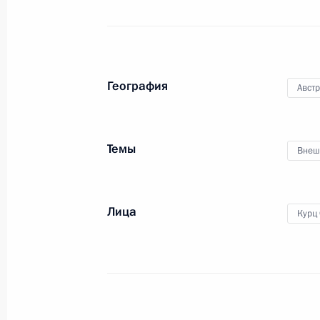
География
Авст
Темы
Внеш
Заявления для прессы
Лица
Курц
по итогам российско-
китайских переговоров
8 июня 2018 года
Аудио, 16 мин.