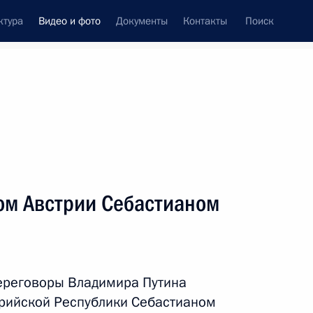
ктура
Видео и фото
Документы
Контакты
Поиск
си
ия, встречи
Встречи со СМИ
июнь, 2018
ть следующие материалы
ом Австрии Себастианом
Саммит Шанхайской
организации сотрудничества
переговоры Владимира Путина
рийской Республики Себастианом