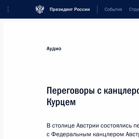
Президент России
События
Стру
Видеозаписи
Фотографии
Аудиозапи
Все материалы
Выступления
Совещан
Аудио
Показа
Переговоры с канцлер
Курцем
Приём по случаю Дня России
В столице Австрии состоялись 
с Федеральным канцлером Авст