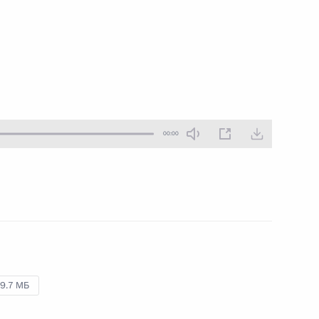
10 июня 2018 года
Аудио, 7 мин.
Владимир Путин принял участие
в заседании Совета глав
государств – членов Шанхайской
организации сотрудничества.
00:00
Владимир Путин награждён
орденом Дружбы КНР
9.7 МБ
8 июня 2018 года
Аудио, 10 мин.