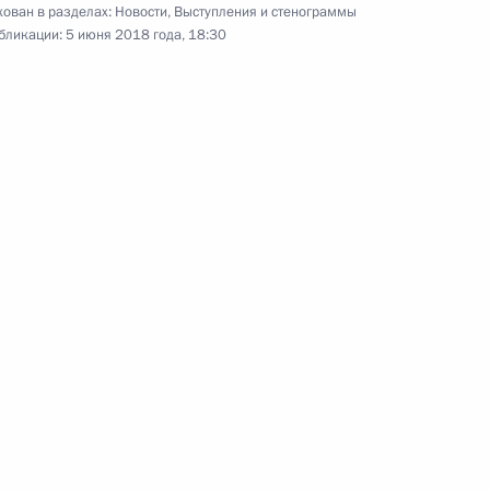
ован в разделах:
Новости
,
Выступления и стенограммы
президент Австрийской
бликации:
5 июня 2018 года, 18:30
Республики Александр Ван дер
Беллен посетили Венский музей
истории искусств.
Переговоры с канцлером
Австрии Себастианом
Курцем
5 июня 2018 года
Аудио, 10 мин.
В столице Австрии состоялись
переговоры Владимира Путина
с Федеральным канцлером
Австрийской Республики