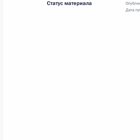
Статус материала
Опублик
Дата пу
Встреча с представителями
деловых кругов России
и Австрии
5 июня 2018 года
Аудио, 7 мин.