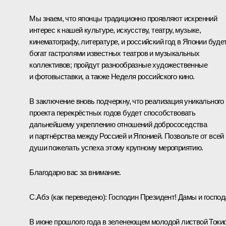
Мы знаем, что японцы традиционно проявляют искренний
интерес к нашей культуре, искусству, театру, музыке,
кинематографу, литературе, и российский год в Японии буде
богат гастролями известных театров и музыкальных
коллективов; пройдут разнообразные художественные
и фотовыставки, а также Неделя российского кино.
В заключение вновь подчеркну, что реализация уникального
проекта перекрёстных годов будет способствовать
дальнейшему укреплению отношений добрососедства
и партнёрства между Россией и Японией. Позвольте от всей
души пожелать успеха этому крупному мероприятию.
Благодарю вас за внимание.
С.Абэ
(как переведено)
:
Господин Президент! Дамы и господ
В июне прошлого года в зеленеющем молодой листвой Токи