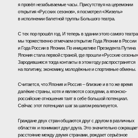
я провёл незабываемые часы. Присутствуя на церемонии
открытия «Русских сезонов», я посмотрел «Жизель»
в исполнении балетной труппы Большого театра.
С тех пор прошёл год. И теперь в здании этого самого театра
мы торжественно отмечаем открытие Года Японии в России
и Года России в Японии. По инициативе Президента Путина
Япония стала первой страной, где прошли «Русские сезоны»
Зародившиеся тогда контакты в этом году распространятся
на политику, экономику, молодёжные и спортивные обмены.
Считается, что Япония и Россия – близкие и в то же время
далёкие страны, хотя и являются соседями, а японско-
российские отношения таят в себе большой потенциал.
Сейчас этот потенциал шаг за шагом реализуется.
Граждане двух стран общаются друг с другом в различных
областях и понимают друг друга. Это значительно сокращае
расстояние между двумя странами, рождает серьёзное