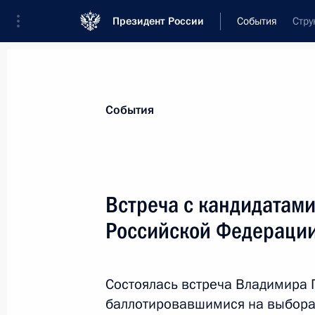
Президент России
События
Стру
Президент
Администрация
Государст
Новости
Стенограммы
Поездки
Те
События
Показа
Встреча с кандидатами
Российской Федераци
20 марта 2018 года, вторник
В адрес Владимира Путина продолж
с победой на выборах Президента
Состоялась встреча Владимира 
баллотировавшимися на выбора
20 марта 2018 года, 19:20