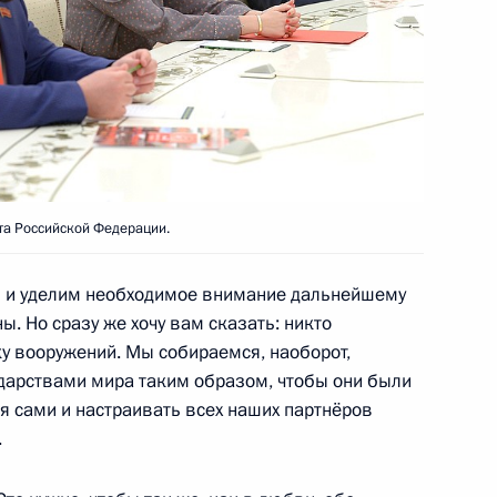
4
8м
та Российской Федерации.
ь и уделим необходимое внимание дальнейшему
нге на Манежной площади
7
3м
. Но сразу же хочу вам сказать: никто
ку вооружений. Мы собираемся, наоборот,
дарствами мира таким образом, чтобы они были
я сами и настраивать всех наших партнёров
.
выборах Президента России
8
47