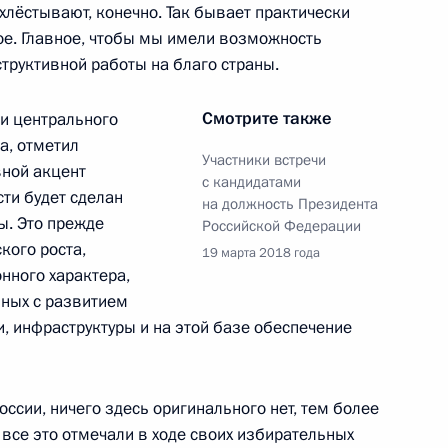
хлёстывают, конечно. Так бывает практически
ое. Главное, чтобы мы имели возможность
труктивной работы на благо страны.
ом Турции Реджепом Тайипом
Смотрите также
и центрального
а, отметил
Участники встречи
вной акцент
с кандидатами
ти будет сделан
на должность Президента
ы. Это прежде
Российской Федерации
том Франции Эммануэлем
кого роста,
19 марта 2018 года
нного характера,
нных с развитием
, инфраструктуры и на этой базе обеспечение
ть Президента Российской
11
7м
оссии, ничего здесь оригинального нет, тем более
и все это отмечали в ходе своих избирательных