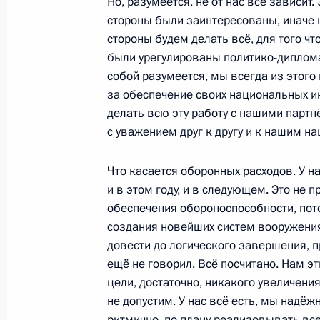
Но, разумеется, не от нас всё зависит.
18 марта 2018 года, 10:00
Москва
стороны были заинтересованы, иначе 
стороны будем делать всё, для того ч
были урегулированы политико-диплома
собой разумеется, мы всегда из этого
17 марта 2018 года, суббота
за обеспечение своих национальных ин
Поздравление Си Цзиньпину по слу
делать всю эту работу с нашими парт
Председателя КНР
с уважением друг к другу и к нашим н
17 марта 2018 года, 09:00
Что касается оборонных расходов. У 
и в этом году, и в следующем. Это не 
обеспечения обороноспособности, пот
16 марта 2018 года, пятница
создания новейших систем вооружени
довести до логического завершения, 
Встреча с работниками сферы здр
ещё не говорил. Всё посчитано. Нам э
16 марта 2018 года, 16:45
Санкт-Петербург
цели, достаточно, никакого увеличени
не допустим. У нас всё есть, мы надё
ритмично, по плану реализовывать вс