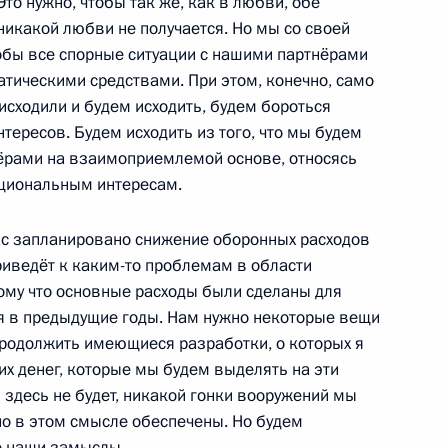
 Это нужно, чтобы так же, как в любви, обе
никакой любви не получается. Но мы со своей
тобы все спорные ситуации с нашими партнёрами
тическими средствами. При этом, конечно, само
 исходили и будем исходить, будем бороться
тересов. Будем исходить из того, что мы будем
чаю переизбрания на пост
нёрами на взаимоприемлемой основе, относясь
ациональным интересам.
нас запланировано снижение оборонных расходов
приведёт к каким-то проблемам в области
ому что основные расходы были сделаны для
я в предыдущие годы. Нам нужно некоторые вещи
продолжить имеющиеся разработки, о которых я
авоохранения
:
11
тих денег, которые мы будем выделять на эти
я здесь не будет, никакой гонки вооружений мы
жно в этом смысле обеспечены. Но будем
е наши замыслы.