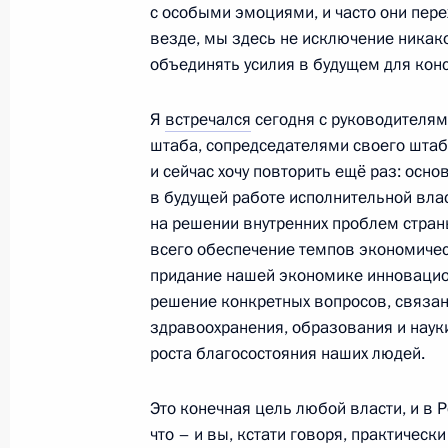
с особыми эмоциями, и часто они пере
везде, мы здесь не исключение никак
объединять усилия в будущем для конс
Телефонный разговор с Президент
Эрдоганом
Я
встречался
сегодня с руководителям
штаба, сопредседателями своего штаб
19 марта 2018 года, 19:40
и сейчас хочу повторить ещё раз: осно
в будущей работе исполнительной влас
на решении внутренних проблем стран
Телефонный разговор с Президен
всего обеспечение темпов экономичес
Макроном
придание нашей экономике инновацио
решение конкретных вопросов, связа
19 марта 2018 года, 18:05
здравоохранения, образования и науки
роста благосостояния наших людей.
Встреча с кандидатами на должнос
Это конечная цель любой власти, и в Р
Федерации
что – и вы, кстати говоря, практическ