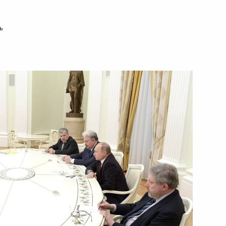
ь
том США Дональдом Трампом
ия гражданской
4
4м
дителям XII Паралимпийских
17
16м