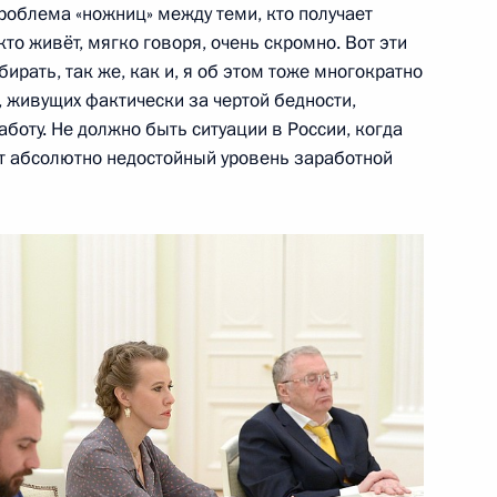
проблема «ножниц» между теми, кто получает
кто живёт, мягко говоря, очень скромно. Вот эти
ирать, так же, как и, я об этом тоже многократно
 живущих фактически за чертой бедности,
ександром Румянцевым
9
10м
работу. Не должно быть ситуации в России, когда
ет абсолютно недостойный уровень заработной
дента для молодых деятелей
4
тей и юношества 2017 года
ом Казахстана Нурсултаном