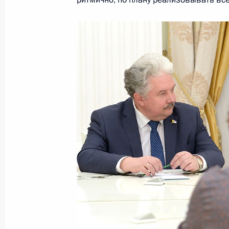
Перечень поручений по реализаци
Федеральному Собранию
16 марта 2018 года, 10:20
Обращение Президента к граждана
16 марта 2018 года, 09:00
15 марта 2018 года, четверг
Форум «Россия – страна возможнос
15 марта 2018 года, 18:00
Москва