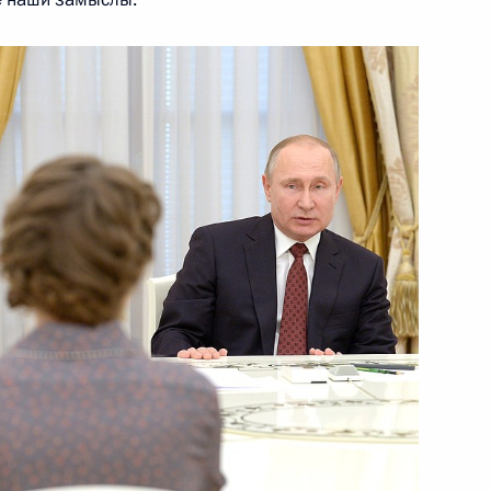
и Послания Президента
м России
1
2м
тей»
13
39м