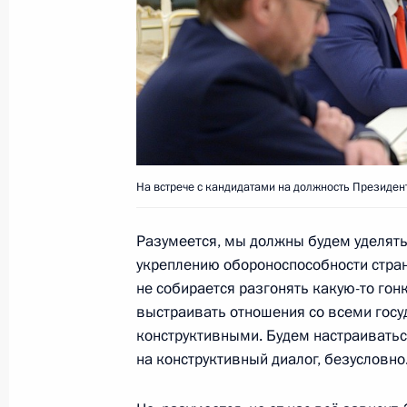
19 марта 2018 года, 10:50
18 марта 2018 года, воскресенье
Ответы на вопросы журналистов
18 марта 2018 года, 23:40
Москва
На встрече с кандидатами на должность Президен
Разумеется, мы должны будем уделят
Владимир Путин выступил на мити
укреплению обороноспособности страны
в Москве
не собирается разгонять какую-то гон
18 марта 2018 года, 23:00
Москва
выстраивать отношения со всеми госу
конструктивными. Будем настраиватьс
на конструктивный диалог, безусловно
Владимир Путин проголосовал на 