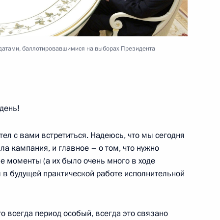
рдании Абдаллой II
идатами, баллотировавшимися на выборах Президента
ом Южной Осетии Анатолием
день!
ел с вами встретиться. Надеюсь, что мы сегодня
ла кампания, и главное – о том, что нужно
ые моменты (а их было очень много в ходе
 в будущей практической работе исполнительной
дравили Владимира Путина
 Российской Федерации
о всегда период особый, всегда это связано