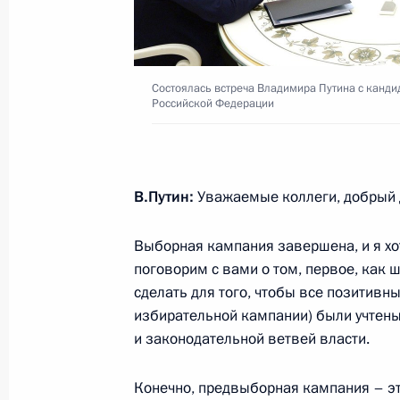
Телефонный разговор с Королём Ио
20 марта 2018 года, 12:50
Состоялась встреча Владимира Путина с канд
Российской Федерации
Телефонный разговор с Президент
Бибиловым
В.Путин:
Уважаемые коллеги, добрый 
20 марта 2018 года, 12:30
Выборная кампания завершена, и я хот
поговорим с вами о том, первое, как ш
сделать для того, чтобы все позитивн
19 марта 2018 года, понедельник
избирательной кампании) были учтены
и законодательной ветвей власти.
Главы иностранных государств поз
с победой на выборах Президента
Конечно, предвыборная кампания – эт
19 марта 2018 года, 20:00