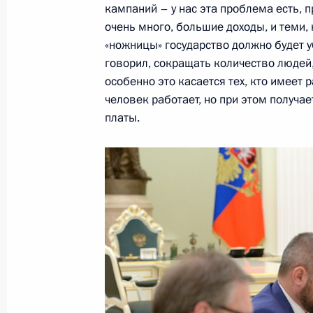
19 марта 2018 года, 16:20
Москва, Кремль
кампаний – у нас эта проблема есть, 
очень много, большие доходы, и теми, 
«ножницы» государство должно будет уб
говорил, сокращать количество людей,
Встреча с Сергеем Когогиным, Ал
особенно это касается тех, кто имеет 
и Еленой Шмелёвой
человек работает, но при этом получа
19 марта 2018 года, 14:40
Москва, Кремль
платы.
Объявлены лауреаты премий Прези
культуры и за произведения для де
19 марта 2018 года, 12:40
Москва, Кремль
Телефонный разговор с Президент
Назарбаевым