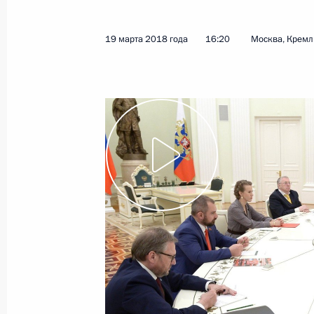
19 марта 2018 года
16:20
Москва, Кремл
Телефонный разговор с Президен
20 марта 2018 года, 18:25
Совещание о перспективах развит
микроэлектроники
20 марта 2018 года, 14:50
Москва, Кремль
В Кремле вручены госнаграды побе
зимних игр
20 марта 2018 года, 14:00
Москва, Кремль