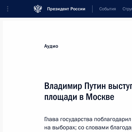
Президент России
События
Стру
Видеозаписи
Фотографии
Аудиозапи
Все материалы
Выступления
Совещан
Аудио
Показа
Владимир Путин высту
площади в Москве
Встреча с комиссией
Международного бюро
Глава государства поблагодарил
выставок
на выборах; со словами благод