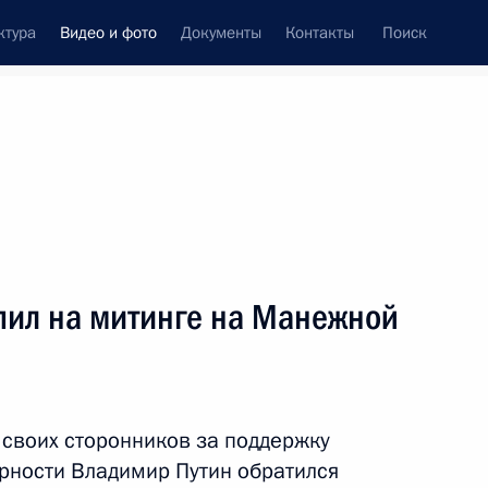
ктура
Видео и фото
Документы
Контакты
Поиск
си
ия, встречи
Встречи со СМИ
апрель, 2018
ть следующие материалы
пил на митинге на Манежной
Заседание Госсовета
по вопросу развития
 своих сторонников за поддержку
конкуренции
арности Владимир Путин обратился