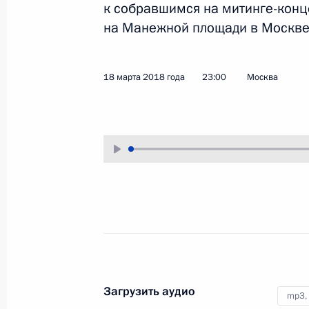
к собравшимся на митинге-конц
5 апреля 2018 года
Аудио, 5 мин.
на Манежной площади в Москве
Владимир Путин встретился
с членами инспекционной
18 марта 2018 года
23:00
Москва
комиссии Международного бюро
выставок.
Совместная пресс-
конференция Владимира
Путина и Реджепа Тайипа
Загрузить аудио
mp3,
Эрдогана