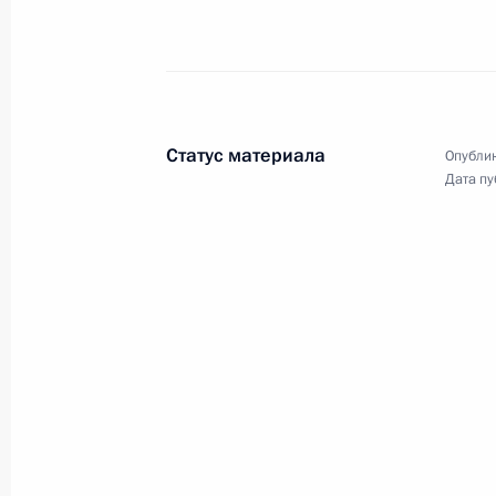
3 апреля 2018 года
Аудио, 28 мин.
Статус материала
Опублик
Дата пу
Обращение к гражданам
России