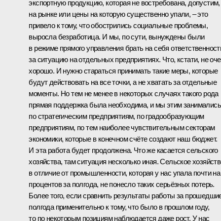
экспортную продукцию, которая не востребована, допустим,
на рынке или цены на которую существенно упали, – это
привело к тому, что обострились социальные проблемы,
выросла безработица. И мы, по сути, вынуждены были
в режиме прямого управления брать на себя ответственност
за ситуацию на отдельных предприятиях. Что, кстати, не оч
хорошо. И нужно стараться принимать такие меры, которые
будут действовать на все точки, а не хватать за отдельные
моменты. Но тем не менее в некоторых случаях такого рода
прямая поддержка была необходима, и мы этим занимались
по стратегическим предприятиям, по градообразующим
предприятиям, по тем наиболее чувствительным секторам
экономики, которые в конечном счёте создают наш бюджет.
И эта работа будет продолжена. Что же касается сельского
хозяйства, там ситуация несколько иная. Сельское хозяйств
в отличие от промышленности, которая у нас упала почти на
процентов за полгода, не понесло таких серьёзных потерь.
Более того, если сравнить результаты работы за прошедши
полгода применительно к тому, что было в прошлом году,
то по некоторым позициям наблюдается даже рост. У нас