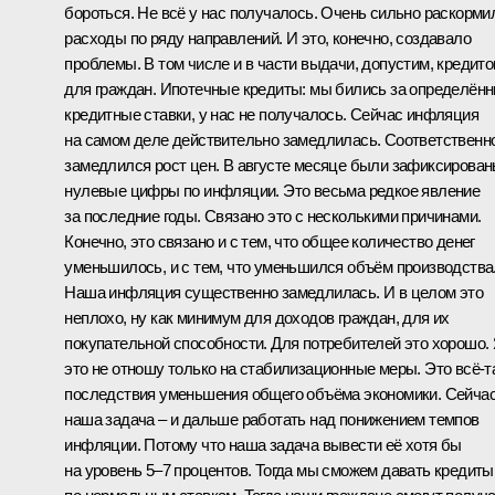
бороться. Не всё у нас получалось. Очень сильно раскорми
расходы по ряду направлений. И это, конечно, создавало
проблемы. В том числе и в части выдачи, допустим, кредито
для граждан. Ипотечные кредиты: мы бились за определён
кредитные ставки, у нас не получалось. Сейчас инфляция
на самом деле действительно замедлилась. Соответственно
замедлился рост цен. В августе месяце были зафиксирова
нулевые цифры по инфляции. Это весьма редкое явление
за последние годы. Связано это с несколькими причинами.
Конечно, это связано и с тем, что общее количество денег
уменьшилось, и с тем, что уменьшился объём производства
Наша инфляция существенно замедлилась. И в целом это
неплохо, ну как минимум для доходов граждан, для их
покупательной способности. Для потребителей это хорошо.
это не отношу только на стабилизационные меры. Это всё‑т
последствия уменьшения общего объёма экономики. Сейча
наша задача – и дальше работать над понижением темпов
инфляции. Потому что наша задача вывести её хотя бы
на уровень 5–7 процентов. Тогда мы сможем давать кредиты