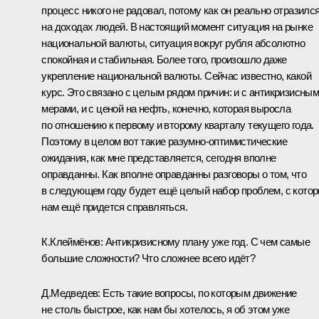
процесс никого не радовал, потому как он реально отразилс
на доходах людей. В настоящий момент ситуация на рынке
национальной валюты, ситуация вокруг рубля абсолютно
спокойная и стабильная. Более того, произошло даже
укрепление национальной валюты. Сейчас известно, какой
курс. Это связано с целым рядом причин: и с антикризисны
мерами, и с ценой на нефть, конечно, которая выросла
по отношению к первому и второму кварталу текущего года.
Поэтому в целом вот такие разумно-оптимистические
ожидания, как мне представляется, сегодня вполне
оправданны. Как вполне оправданны разговоры о том, что
в следующем году будет ещё целый набор проблем, с кото
нам ещё придется справляться.
К.Клеймёнов: Антикризисному плану уже год. С чем самые
большие сложности? Что сложнее всего идёт?
Д.Медведев: Есть такие вопросы, по которым движение
не столь быстрое, как нам бы хотелось, я об этом уже