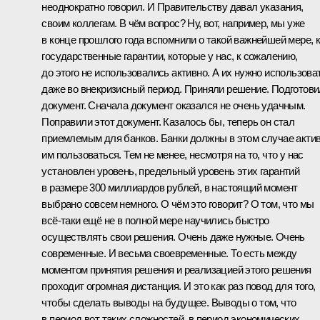
неоднократно говорил. И Правительству давал указания,
своим коллегам. В чём вопрос? Ну, вот, например, мы уже
в конце прошлого года вспомнили о такой важнейшей мере, 
государственные гарантии, которые у нас, к сожалению,
до этого не использовались активно. А их нужно использова
даже во внекризисный период. Приняли решение. Подготов
документ. Сначала документ оказался не очень удачным.
Поправили этот документ. Казалось бы, теперь он стал
приемлемым для банков. Банки должны в этом случае акти
им пользоваться. Тем не менее, несмотря на то, что у нас
установлен уровень, предельный уровень этих гарантий
в размере 300 миллиардов рублей, в настоящий момент
выбрано совсем немного. О чём это говорит? О том, что мы
всё‑таки ещё не в полной мере научились быстро
осуществлять свои решения. Очень даже нужные. Очень
современные. И весьма своевременные. То есть между
моментом принятия решения и реализацией этого решения
проходит огромная дистанция. И это как раз повод для того,
чтобы сделать выводы на будущее. Выводы о том, что
в период вот таких сложностей, в период экономических