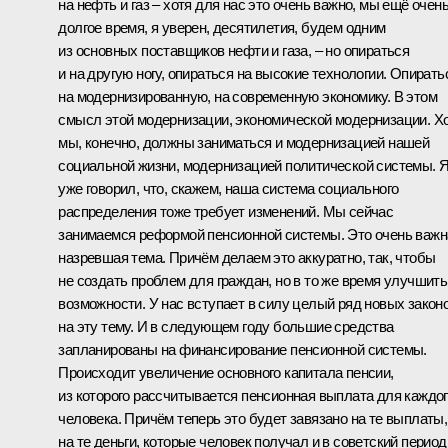
на нефть и газ – хотя для нас это очень важно, мы ещё очен
долгое время, я уверен, десятилетия, будем одним
из основных поставщиков нефти и газа, – но опираться
и на другую ногу, опираться на высокие технологии. Опирать
на модернизированную, на современную экономику. В этом
смысл этой модернизации, экономической модернизации. Х
мы, конечно, должны заниматься и модернизацией нашей
социальной жизни, модернизацией политической системы. 
уже говорил, что, скажем, наша система социального
распределения тоже требует изменений. Мы сейчас
занимаемся реформой пенсионной системы. Это очень важн
назревшая тема. Причём делаем это аккуратно, так, чтобы
не создать проблем для граждан, но в то же время улучшить
возможности. У нас вступает в силу целый ряд новых закон
на эту тему. И в следующем году большие средства
запланированы на финансирование пенсионной системы.
Происходит увеличение основного капитала пенсии,
из которого рассчитывается пенсионная выплата для каждо
человека. Причём теперь это будет завязано на те выплаты,
на те деньги, которые человек получал и в советский период