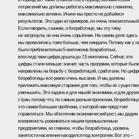
потрясений мы должны работать максимально слаженно,
максимально активно. Иначе мы просто не добьёмся
результатов. Это один из примеров, но очень показательный
Если говорить, скажем, о безработице, мы эту тему
не затронули, но она очень серьёзная. На самом деле здесь
мы провалились тоже больше, чем ожидали. Потому как у н
было приблизительно 5 миллионов безработных,
впоследствии цифра дошла до 7,5 миллиона. Сейчас эти
цифры стали меньше: значит, часть программ, которые был
направлены на борьбу с безработицей, сработали. Но циф
безработицы всё равно очень высокие. И мы должны
приложить максимум старания для того, чтобы их существе
уменьшить. Это задача и для нашей экономики, и для други
стран, потому что, по самым разным прогнозам, безработица
это самая большая проблема, с которой нам предстоит
справляться. Мы обеспечим экономический рост, мы дадим
возможность развиваться нашим промышленным
предприятиям, но главное, чтобы безработица, уровень
занятости населения находился под контролем. Вот это –