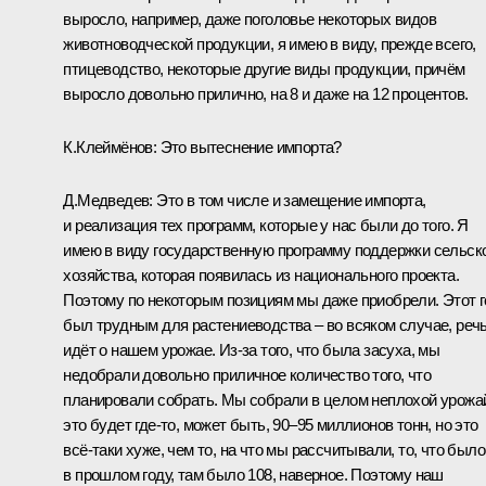
выросло, например, даже поголовье некоторых видов
животноводческой продукции, я имею в виду, прежде всего,
птицеводство, некоторые другие виды продукции, причём
выросло довольно прилично, на 8 и даже на 12 процентов.
К.Клеймёнов: Это вытеснение импорта?
Д.Медведев: Это в том числе и замещение импорта,
и реализация тех программ, которые у нас были до того. Я
имею в виду государственную программу поддержки сельск
хозяйства, которая появилась из национального проекта.
Поэтому по некоторым позициям мы даже приобрели. Этот 
был трудным для растениеводства – во всяком случае, реч
идёт о нашем урожае. Из‑за того, что была засуха, мы
недобрали довольно приличное количество того, что
планировали собрать. Мы собрали в целом неплохой урожа
это будет где‑то, может быть, 90–95 миллионов тонн, но это
всё‑таки хуже, чем то, на что мы рассчитывали, то, что было
в прошлом году, там было 108, наверное. Поэтому наш