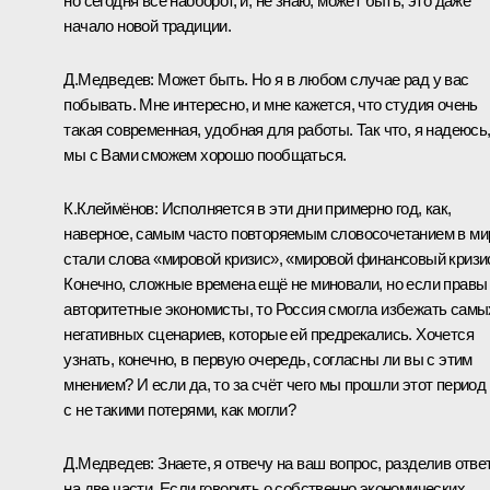
но сегодня всё наоборот, и, не знаю, может быть, это даже
начало новой традиции.
Д.Медведев: Может быть. Но я в любом случае рад у вас
побывать. Мне интересно, и мне кажется, что студия очень
такая современная, удобная для работы. Так что, я надеюсь
мы с Вами сможем хорошо пообщаться.
К.Клеймёнов: Исполняется в эти дни примерно год, как,
наверное, самым часто повторяемым словосочетанием в ми
стали слова «мировой кризис», «мировой финансовый кризи
Конечно, сложные времена ещё не миновали, но если правы
авторитетные экономисты, то Россия смогла избежать самы
негативных сценариев, которые ей предрекались. Хочется
узнать, конечно, в первую очередь, согласны ли вы с этим
мнением? И если да, то за счёт чего мы прошли этот период
с не такими потерями, как могли?
Д.Медведев: Знаете, я отвечу на ваш вопрос, разделив отве
на две части. Если говорить о собственно экономических