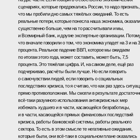
сценариях, которые предрекались России, то надо признать,
что мы пробили дно самых тяжёлых ожиданий. То есть
реальные потери, которые понесла наша экономика, оказал
существенно больше, чем на то рассчитывали и мы,
и Всемирный банк, и другие экспертные организации. Потом
что вначале говорили о том, что экономика упадет на 3 и на 3
процента. Реальное падение ВВП, которое мы ожидаем
по итогам этого года, может составить, может быть, 7,5
процента. Это тяжёлая цифра. И, на самом деле, ещё раз
подчеркиваю, расчёты были лучше. Но если говорить
о самочувствии людей, если говорить о социальных
последствиях кризиса, то я считаю, что как раз здесь ситуа
прямо противоположная. Мы смогли в результате достаточн
всё‑таки разумного использования антикризисных мер
избежать худшего и в части, касающейся безработицы,
и в части, касающейся прямых финансовых последствий
кризиса, работы банковской системы, работы реального
сектора. То есть в этом смысле те негативные ожидания,
которые были, они всё‑таки в социальном плане оказались