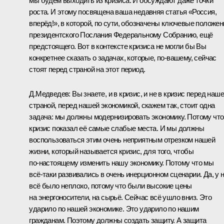
мы будем выходить из кризиса. И обсуждают даже точки
роста. И этому посвящена ваша недавняя
статья «Россия,
вперёд!»,
в которой, по сути, обозначены ключевые положен
президентского Послания Федеральному Собранию, ещё
предстоящего. Вот в контексте кризиса не могли бы Вы
конкретнее сказать о задачах, которые, по‑вашему, сейчас
стоят перед страной на этот период.
Д.Медведев: Вы знаете, и в кризис, и не в кризис перед наш
страной, перед нашей экономикой, скажем так, стоит одна
задача: мы должны модернизировать экономику. Потому что
кризис показал её самые слабые места. И мы должны
воспользоваться этим очень неприятным отрезком нашей
жизни, который называется кризис, для того, чтобы
по‑настоящему изменить нашу экономику. Потому что мы
всё‑таки развивались в очень инерционном сценарии. Да, у 
всё было неплохо, потому что были высокие цены
на энергоносители, на сырьё. Сейчас всё ушло вниз. Это
ударило по нашей экономике. Это ударило по нашим
гражданам. Поэтому должны создать защиту. А защита