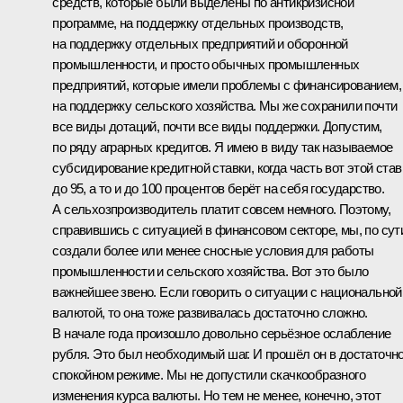
средств, которые были выделены по антикризисной
программе, на поддержку отдельных производств,
на поддержку отдельных предприятий и оборонной
промышленности, и просто обычных промышленных
предприятий, которые имели проблемы с финансированием,
на поддержку сельского хозяйства. Мы же сохранили почти
все виды дотаций, почти все виды поддержки. Допустим,
по ряду аграрных кредитов. Я имею в виду так называемое
субсидирование кредитной ставки, когда часть вот этой став
до 95, а то и до 100 процентов берёт на себя государство.
А сельхозпроизводитель платит совсем немного. Поэтому,
справившись с ситуацией в финансовом секторе, мы, по сут
создали более или менее сносные условия для работы
промышленности и сельского хозяйства. Вот это было
важнейшее звено. Если говорить о ситуации с национальной
валютой, то она тоже развивалась достаточно сложно.
В начале года произошло довольно серьёзное ослабление
рубля. Это был необходимый шаг. И прошёл он в достаточн
спокойном режиме. Мы не допустили скачкообразного
изменения курса валюты. Но тем не менее, конечно, этот