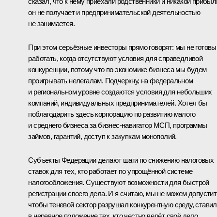
сказал, что к нему приехали родственники и никакой прибыл
он не получает и предпринимательской деятельностью
не занимается.
При этом серьёзные инвесторы прямо говорят: мы не готовы
работать, когда отсутствуют условия для справедливой
конкуренции, потому что по экономике бизнеса мы будем
проигрывать нелегалам. Подчеркну, на федеральном
и региональном уровне создаются условия для небольших
компаний, индивидуальных предпринимателей. Хотел бы
поблагодарить здесь корпорацию по развитию малого
и среднего бизнеса за бизнес-навигатор МСП, программы
займов, гарантий, доступ к закупкам монополий.
Субъекты Федерации делают шаги по снижению налоговых
ставок для тех, кто работает по упрощённой системе
налогообложения. Существуют возможности для быстрой
регистрации своего дела. И я считаю, мы не можем допустит
чтобы теневой сектор разрушал конкурентную среду, ставил
в неравное положение тех, кто честно ведёт своё дело.