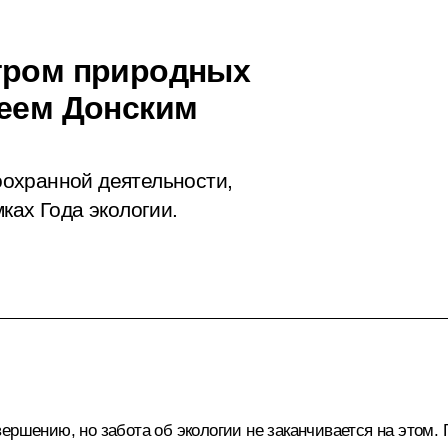
стром природных
геем Донским
охранной деятельности,
ках Года экологии.
ршению, но забота об экологии не заканчивается на этом. Го