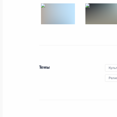
Встреча с главой ВОЗ Тедросом Ад
заместителем Генсека ООН Амино
16 ноября 2017 года, 14:50
Москва
Открытие министерской конферен
Темы
Куль
здравоохранения
Рели
16 ноября 2017 года, 14:00
Москва
15 ноября 2017 года, среда
Телефонный разговор с Александр