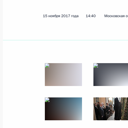
16 ноября 2017 года, 17:40
15 ноября 2017 года
14:40
Московская о
Рабочая встреча с Заместителем П
Дмитрием Рогозиным
16 ноября 2017 года, 17:20
Москва, Кремль
Совещание по вопросам развития 
«Звезда»
16 ноября 2017 года, 15:50
Москва, Кремль
17 ноября Владимир Путин соверши
16 ноября 2017 года, 15:00