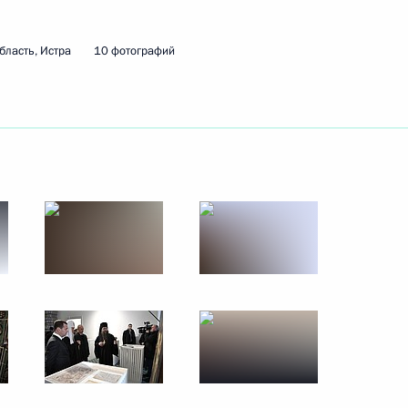
бласть, Истра
10 фотографий
редседателя Правительства
1
судостроительного комплекса
3
5м
т поездку в Санкт-Петербург