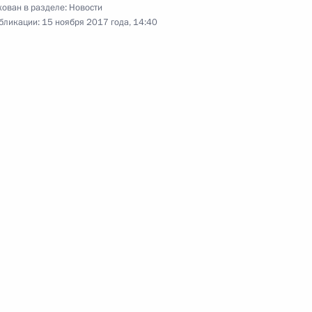
ован в разделе:
Новости
бликации:
15 ноября 2017 года, 14:40
 России
7
12м
сетили Третьяковскую
5
ержем Саргсяном
3