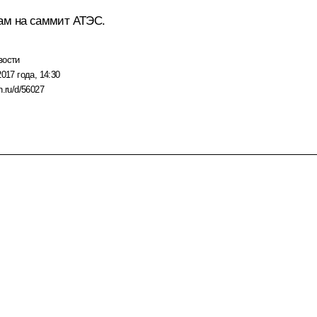
нам на саммит
АТЭС
.
вости
2017 года, 14:30
n.ru/d/56027