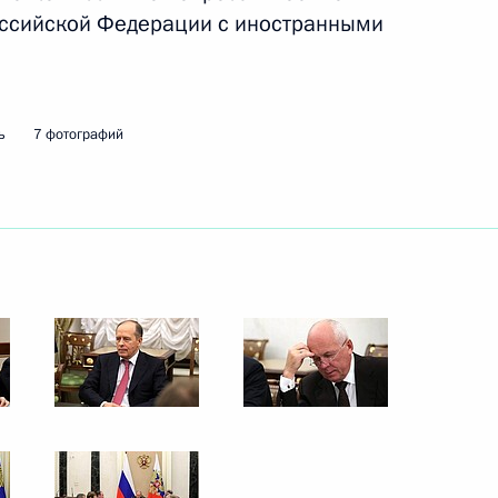
никам и гостям чемпионата
оссийской Федерации с иностранными
ь
7 фотографий
мит АТЭС в Дананге: вместе
звитию»
ом Киргизии Алмазбеком