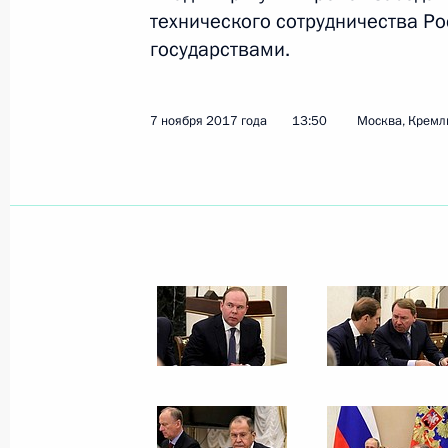
Приветствие организаторам, участ
технического сотрудничества Р
мира по самбо
государствами.
9 ноября 2017 года, 09:00
7 ноября 2017 года
13:50
Москва, Кремл
8 ноября 2017 года, среда
Статья Владимира Путина «XXV сам
к процветанию и гармоничному ра
8 ноября 2017 года, 21:00
Телефонный разговор с Президент
Атамбаевым
8 ноября 2017 года, 18:50