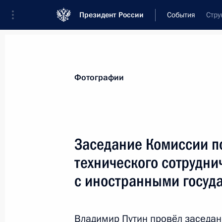
Президент России
События
Стру
Президент
Администрация
Государст
Новости
Стенограммы
Поездки
Те
Фотографии
Показа
Заседание Комиссии п
технического сотрудни
Владимир Путин прибыл в Челябин
с иностранными госуд
9 ноября 2017 года, 14:30
Челябинск
Владимир Путин провёл заседан