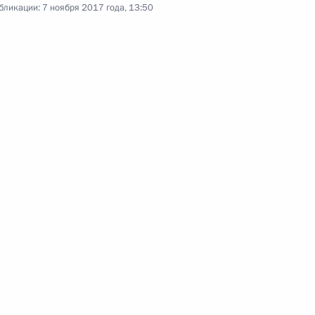
бликации:
7 ноября 2017 года, 13:50
ии Юнус-Беком Евкуровым
1
а Анной Поповой
5
оенно-технического
7
4м
ными государствами