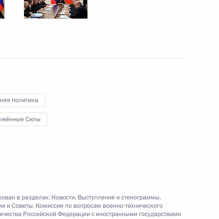
 Совета Безопасности
3
ет участие в 25-м саммите
няя политика
экономическое
(Вьетнам)
ужённые Силы
частие в XIV Форуме
России и Казахстана
ован в разделах:
Новости
,
Выступления и стенограммы
,
ии и Советы
,
Комиссия по вопросам военно-технического
ичества Российской Федерации с иностранными государствами