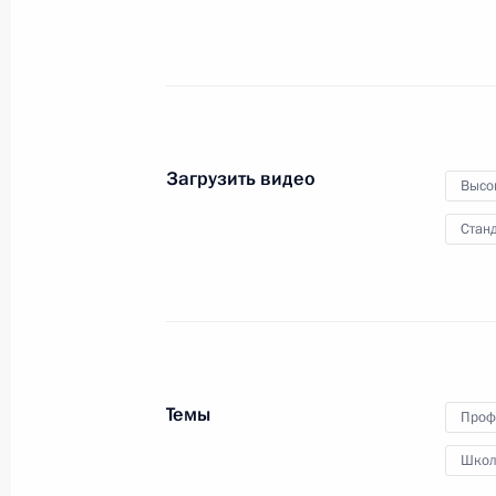
и ВЕЭС
11 октября 2017 года
Видео, 8 мин.
Загрузить видео
Высо
Станд
Темы
Проф
Школ
Заседание Совета глав