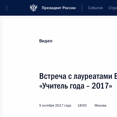
Президент России
События
Стру
Видеозаписи
Фотографии
Аудиозапи
Все материалы
Выступления
Совещан
Видео
Показа
Встреча с лауреатами 
«Учитель года – 2017»
Совещание по вопросам
развития сельского
5 октября 2017 года
18:50
Москва
хозяйства