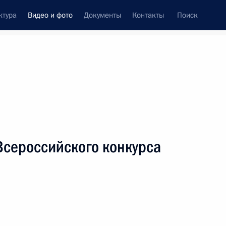
ктура
Видео и фото
Документы
Контакты
Поиск
си
ия, встречи
Встречи со СМИ
октябрь, 2017
ть следующие материалы
Всероссийского конкурса
Встреча с представителями
деловых кругов Германии