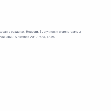
глав государств СНГ в узком
составе
11 октября 2017 года
Видео, 2 мин.
ован в разделах:
Новости
,
Выступления и стенограммы
бликации:
5 октября 2017 года, 18:50