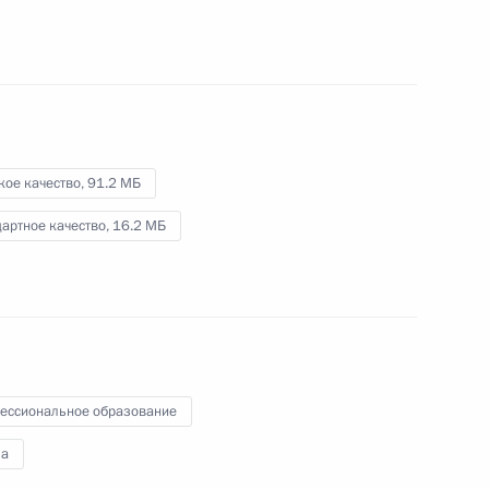
экономического совета
11 октября 2017 года
Видео, 17 мин.
кое качество,
91.2 МБ
артное качество,
16.2 МБ
ессиональное образование
а
Начало заседания Совета