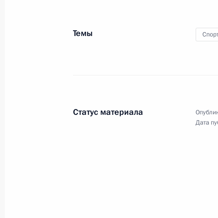
Темы
Спор
15 сентября 2017 года, пятница
Телефонный разговор с Президен
Макроном
15 сентября 2017 года, 15:30
Статус материала
Опублик
Дата пу
Совещание с постоянными членами
15 сентября 2017 года, 14:45
Москва, Крем
14 сентября 2017 года, четверг
Встреча с Президентом Киргизии 