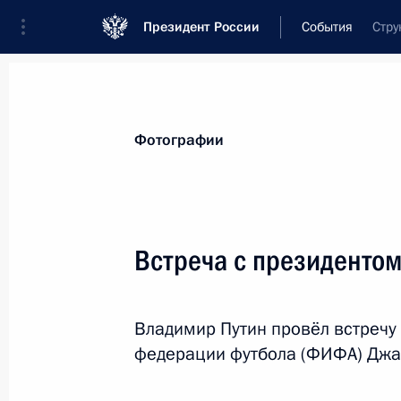
Президент России
События
Стру
Президент
Администрация
Государст
Новости
Стенограммы
Поездки
Те
Фотографии
Показа
Встреча с президенто
18 сентября 2017 года, понедельн
Владимир Путин провёл встречу
Совместные российско-белорусские
федерации футбола (ФИФА) Джа
«Запад-2017»
18 сентября 2017 года, 16:10
Ленинградская