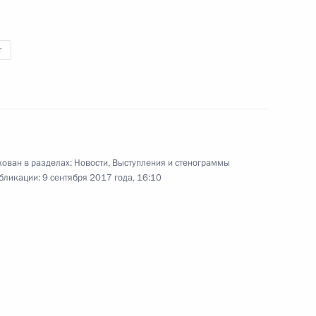
т
том Франции Эммануэлем
ован в разделах:
Новости
,
Выступления и стенограммы
бликации:
9 сентября 2017 года, 16:10
 Совета Безопасности
5
ль
Алмазбеком Атамбаевым
4