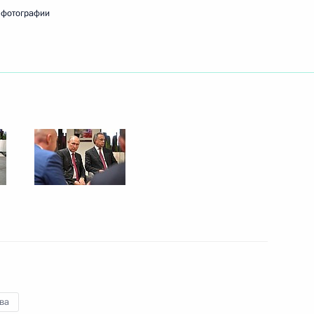
 фотографии
й Зураба Соткилавы
ье
ит Ленинградскую область
ом Киргизии Алмазбеком
ва