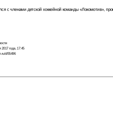
лся с членами детской хоккейной команды «Локомотив», п
вости
я 2017 года, 17:45
n.ru/d/55496